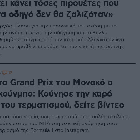
χει κάνει τόσες πιρουέτες που
να οδηγό δεν θα ζαλιζόταν»
γός μίλησε για την προσωπική του σχέση με το
 την αγάπη του για την οδήγηση και το Ράλλυ
θυμήθηκε στιγμές από τον ιστορικό ελληνικό αγώνα
ασε να προβλέψει ακόμη και τον νικητή της φετινής
ς
17
36
το Grand Prix του Μονακό ο
κούνμπο: Κούνησε την καρό
του τερματισμού, δείτε βίντεο
έρασα τόσο ωραία, σας ευχαριστώ πάρα πολύ» σχολίασε
ούπερ σταρ του ΝΒΑ στη σχετική ανάρτηση στον
αριασμό της Formula 1 στο Instagram