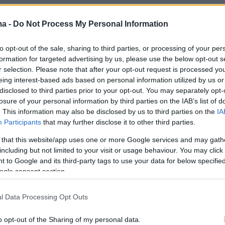
ταρ συνομίλησε και με τον διευθυντή της Mercedes
λφ και απόλαυσε στη συνέχεια το πιο ξακουστό Grand
ma -
Do Not Process My Personal Information
to opt-out of the sale, sharing to third parties, or processing of your per
formation for targeted advertising by us, please use the below opt-out s
17
5
r selection. Please note that after your opt-out request is processed y
ρφί» της Κόρα Σουμάχερ για
eing interest-based ads based on personal information utilized by us or
disclosed to third parties prior to your opt-out. You may separately opt-
έι γάμο του πρώην της Ραλφ:
losure of your personal information by third parties on the IAB’s list of
εται χρόνο μέχρι να
. This information may also be disclosed by us to third parties on the
IA
Participants
that may further disclose it to other third parties.
βουν όλοι»
 that this website/app uses one or more Google services and may gath
including but not limited to your visit or usage behaviour. You may click 
ερ και Ετιέν Μπουσέ Κασάν παντρεύτηκαν στο
 to Google and its third-party tags to use your data for below specifi
υ Σαιν-Τροπέ - Ήταν έρωτας με την πρώτη ματιά, λέει
ogle consent section.
τον Ραλφ - Το ζευγάρι καταγράφηκε να κάνει μπότοξ
ετή
l Data Processing Opt Outs
22
8
o opt-out of the Sharing of my personal data.