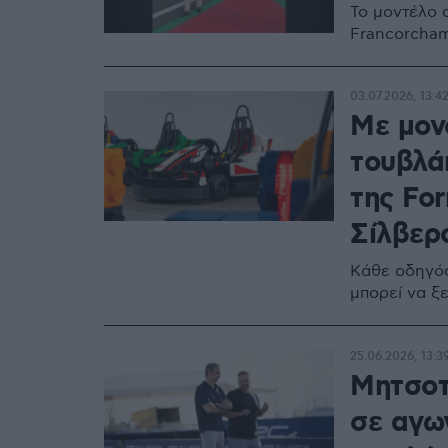
Το μοντέλο 
Francorcham
03.07.2026, 13:4
Με μον
τουβλά
της For
Σίλβερ
Κάθε οδηγός
μπορεί να ξε
25.06.2026, 13:3
Μητσοτ
σε αγω