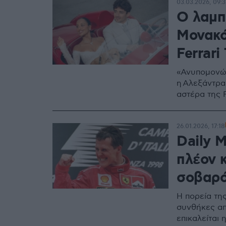
03.03.2026, 09:3
Ο λαμπ
Μονακό,
Ferrari
«Ανυπομονώ 
η Αλεξάντρα
αστέρα της 
26.01.2026, 17:18
Daily M
πλέον κ
σοβαρό
Η πορεία τη
συνθήκες απ
επικαλείται 