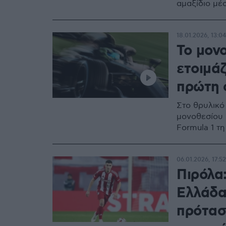
αμαξίδιο μέ
18.01.2026, 13:04
Το μονο
ετοιμάζ
πρώτη φ
Στο θρυλικό
μονοθεσίου μ
Formula 1 τ
06.01.2026, 17:52
Πιρόλα
Ελλάδα
πρότασ