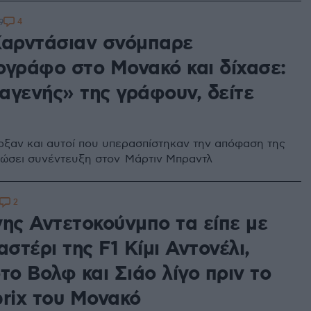
4
9
Καρντάσιαν σνόμπαρε
ογράφο στο Μονακό και δίχασε:
αγενής» της γράφουν, δείτε
ξαν και αυτοί που υπερασπίστηκαν την απόφαση της
δώσει συνέντευξη στον Μάρτιν Μπραντλ
2
νης Αντετοκούνμπο τα είπε με
αστέρι της F1 Κίμι Αντονέλι,
το Βολφ και Σιάο λίγο πριν το
prix του Μονακό