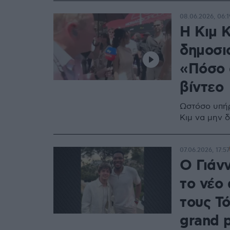
08.06.2026, 06:1
Η Κιμ 
δημοσι
«Πόσο 
βίντεο
Ωστόσο υπήρ
Κιμ να μην 
07.06.2026, 17:57
Ο Γιάν
το νέο 
τους Τό
grand 