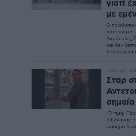
γιατί έ
με εμέ
Ο πρωθυπουρ
αυτοκίνητο,
Ακρόπολις, 
και δεν δίστ
διοργάνωση
08.06.2026, 06:
Σταρ σ
Αντετο
σημαία 
«Τι τιμή! Π
ο Έλληνας σ
επίσημο λογ