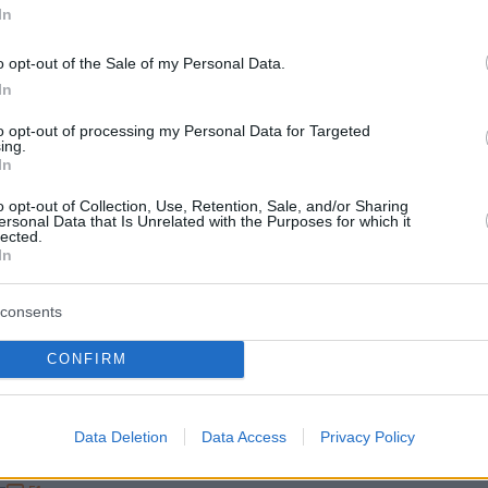
εραμάν τρελάθηκε»: Η Ιβάνα
In
σέβαλε... ημίγυμνη στη ζωντανή
o opt-out of the Sale of my Personal Data.
ση του SkySports από το Grand
In
ς F1 στο Μαϊάμι, δείτε βίντεο
to opt-out of processing my Personal Data for Targeted
ing.
In
πό την Κροατία, γνωστή ως το «κορίτσι του
άνηκε να περνάει μπροστά τους σα να κάνει
o opt-out of Collection, Use, Retention, Sale, and/or Sharing
ώ η εκπομπή ήταν στον αέρα
ersonal Data that Is Unrelated with the Purposes for which it
lected.
In
2
ίαμβος Αντονέλι στη χώρα του
consents
λοντος ηλίου
CONFIRM
νέλι με τη Mercedes πήρε στο GP Ιαπωνίας τη δεύτερη
η σειρά και ανέβηκε στην κορυφή της βαθμολογίας
Data Deletion
Data Access
Privacy Policy