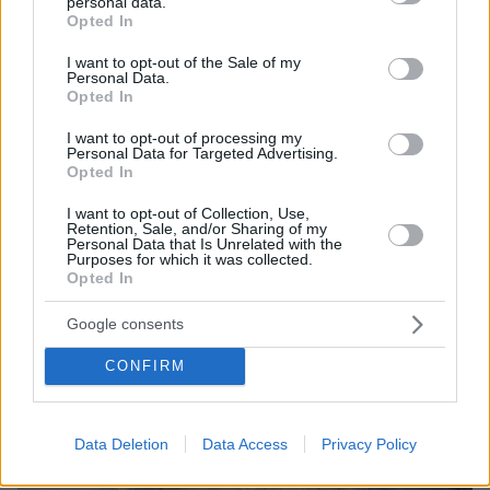
personal data.
grant or deny consent to Google and its third-party tags to
Opted In
use your data for below specified purposes in below Google
160
20.12.2025, 17:23
consent section.
I want to opt-out of the Sale of my
Εισαγγελική παρέμβαση για όσους σήκωσαν τις μπάρες
Personal Data.
στα Διόδια Δροσοχωρίου Ιωαννίνων στις αγροτικές
Opted In
κινητοποιήσεις, σχηματίζεται δικογραφία
I want to opt-out of processing my
Σχηματίζεται από την Τροχαία Ιωαννίνων δικογραφία
Personal Data for Targeted Advertising.
για να διαπιστωθεί εάν υπάρχουν αδικήματα - Οι
Opted In
αγρότες έχουν δηλώσει αποφασισμένοι να
συνεχίσουν τις κινητοποιήσεις τους ενώ τα τρακτέρ
I want to opt-out of Collection, Use,
Retention, Sale, and/or Sharing of my
παραμένουν στα μπλόκα
Personal Data that Is Unrelated with the
Purposes for which it was collected.
Opted In
Google consents
CONFIRM
Data Deletion
Data Access
Privacy Policy