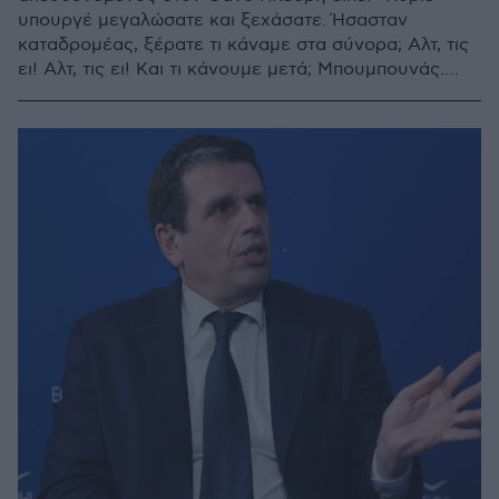
υπουργέ μεγαλώσατε και ξεχάσατε. Ήσασταν
καταδρομέας, ξέρατε τι κάναμε στα σύνορα; Αλτ, τις
ει! Αλτ, τις ει! Και τι κάνουμε μετά; Μπουμπουνάς.
Αυτό λέγαμε. Αυτό λέει ο στρατιωτικός κώδικας και ο
νόμος»