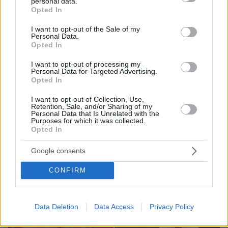
personal data.
grant or deny consent to Google and its third-party tags to
Opted In
use your data for below specified purposes in below Google
12
01.05.2026, 09:00
consent section.
I want to opt-out of the Sale of my
Πρωταγωνίστρια για ακόμη μία φορά στους καυγάδες η
Personal Data.
Opted In
Κωνσταντοπούλου: Τα ΄βαλε με Δουδωνή για την Αρχή
Προστασίας Δεδομένων και με Καιρίδη για τη Γάζα
I want to opt-out of processing my
Επεισόδια έντασης και σφοδρής αντιπαράθεσης σε
Personal Data for Targeted Advertising.
Opted In
κοινοβουλευτικές επιτροπές και Ολομέλεια, δείτε
αναλυτικά τους διαλόγους
I want to opt-out of Collection, Use,
Retention, Sale, and/or Sharing of my
Personal Data that Is Unrelated with the
Purposes for which it was collected.
Opted In
Google consents
CONFIRM
Data Deletion
Data Access
Privacy Policy