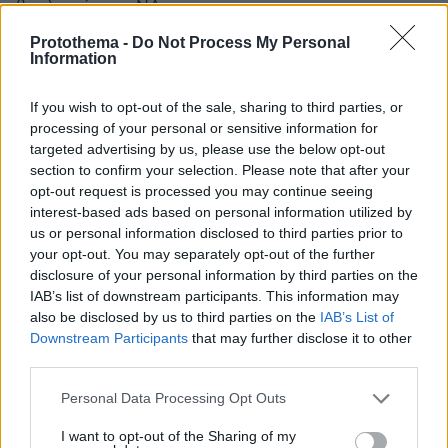
βουλευτής της ΝΔ
Protothema -
Do Not Process My Personal
Information
If you wish to opt-out of the sale, sharing to third parties, or
processing of your personal or sensitive information for
targeted advertising by us, please use the below opt-out
section to confirm your selection. Please note that after your
opt-out request is processed you may continue seeing
interest-based ads based on personal information utilized by
us or personal information disclosed to third parties prior to
your opt-out. You may separately opt-out of the further
disclosure of your personal information by third parties on the
IAB’s list of downstream participants. This information may
also be disclosed by us to third parties on the
IAB’s List of
Downstream Participants
that may further disclose it to other
third parties.
Please note that this website/app uses one or more Google
Personal Data Processing Opt Outs
services and may gather and store information including but
not limited to your visit or usage behaviour. You may click to
I want to opt-out of the Sharing of my