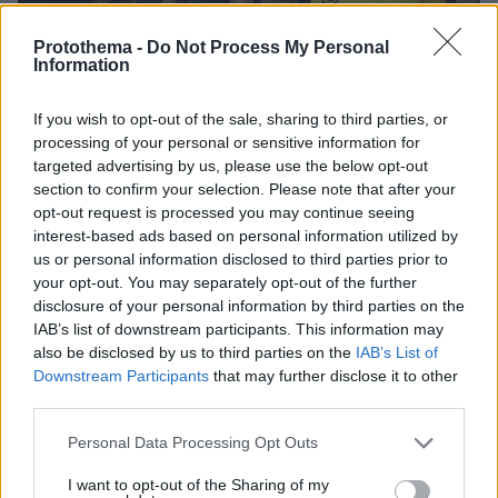
Protothema -
Do Not Process My Personal
Information
If you wish to opt-out of the sale, sharing to third parties, or
processing of your personal or sensitive information for
targeted advertising by us, please use the below opt-out
section to confirm your selection. Please note that after your
opt-out request is processed you may continue seeing
interest-based ads based on personal information utilized by
us or personal information disclosed to third parties prior to
your opt-out. You may separately opt-out of the further
disclosure of your personal information by third parties on the
4
15.04.2026, 21:48
IAB’s list of downstream participants. This information may
ΑΕΚ: Για 4η φορά σε Final Four
also be disclosed by us to third parties on the
IAB’s List of
Η ΑΕΚ θα βρεθεί για 4η φορά στην ιστορία της σε
Downstream Participants
that may further disclose it to other
Final Four προκειμένου να διεκδικήσει ένα
third parties.
ευρωπαϊκό τρόπαιο!
Please note that this website/app uses one or more Google
Personal Data Processing Opt Outs
services and may gather and store information including but
not limited to your visit or usage behaviour. You may click to
I want to opt-out of the Sharing of my