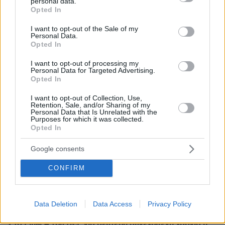
personal data.
grant or deny consent to Google and its third-party tags to
Opted In
use your data for below specified purposes in below Google
consent section.
I want to opt-out of the Sale of my
Personal Data.
Opted In
I want to opt-out of processing my
Personal Data for Targeted Advertising.
Opted In
I want to opt-out of Collection, Use,
Retention, Sale, and/or Sharing of my
Personal Data that Is Unrelated with the
Purposes for which it was collected.
Opted In
Google consents
CONFIRM
Data Deletion
Data Access
Privacy Policy
71
15.04.2026, 21:22
Στο Final 4 του BCL για δεύτερη συνεχόμενη χρονιά η