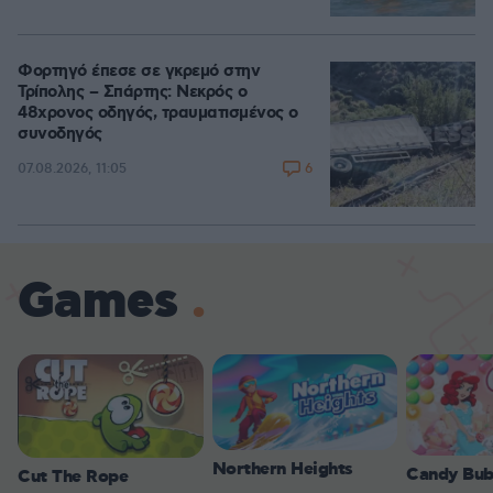
Φορτηγό έπεσε σε γκρεμό στην
Τρίπολης – Σπάρτης: Νεκρός ο
48χρονος οδηγός, τραυματισμένος ο
συνοδηγός
6
07.08.2026, 11:05
Games
Northern Heights
Candy Bub
Cut The Rope