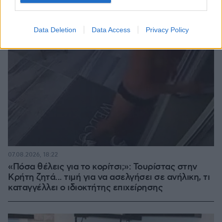
Data Deletion
Data Access
Privacy Policy
07.08.2026, 18:22
«Πόσα θέλεις για το κορίτσι;»: Τουρίστας στην
Κρήτη ζητά... τιμή για να ασελγήσει σε ανήλικη, τι
καταγγέλλει ο ιδιοκτήτης επιχείρησης