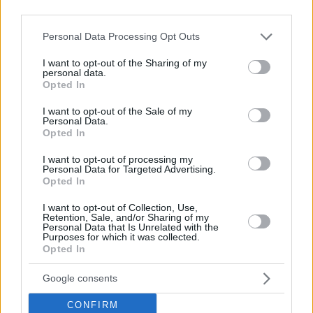
third parties.
Please note that this website/app uses one or more Google
Personal Data Processing Opt Outs
services and may gather and store information including but
not limited to your visit or usage behaviour. You may click to
I want to opt-out of the Sharing of my
personal data.
grant or deny consent to Google and its third-party tags to
Opted In
use your data for below specified purposes in below Google
consent section.
I want to opt-out of the Sale of my
Personal Data.
07.08.2026, 22:54
Opted In
Ο «Δράκος» του Λονδίνου: 40χρονος με
I want to opt-out of processing my
προβλήματα όρασης σκότωνε και βίαζε γυναίκες,
Personal Data for Targeted Advertising.
η αστυνομία τον είχε συλλάβει και τον άφησε
Opted In
ελεύθερο
I want to opt-out of Collection, Use,
Retention, Sale, and/or Sharing of my
Personal Data that Is Unrelated with the
Purposes for which it was collected.
Opted In
Google consents
CONFIRM