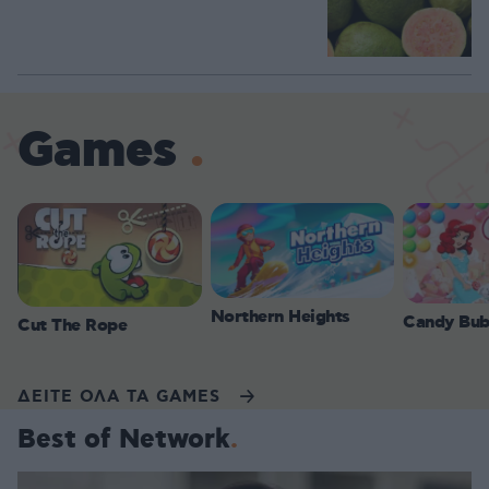
Games
Northern Heights
Candy Bub
Cut The Rope
ΔΕΙΤΕ ΟΛΑ ΤΑ GAMES
Best of Network