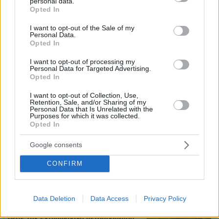
personal data.
grant or deny consent to Google and its third-party tags to
Opted In
use your data for below specified purposes in below Google
consent section.
I want to opt-out of the Sale of my
Personal Data.
Opted In
I want to opt-out of processing my
Personal Data for Targeted Advertising.
Opted In
I want to opt-out of Collection, Use,
Retention, Sale, and/or Sharing of my
Personal Data that Is Unrelated with the
Purposes for which it was collected.
Opted In
06.08.2026, 13:37
Μυστήριο με το ραντεβού Πεζεσκιάν - Χαμενεΐ
Google consents
στην Τεχεράνη: Βρέθηκαν σε ένα σκοτεινό
αυτοκίνητο, άκουγαν, αλλά δεν έβλεπαν ο ένας
CONFIRM
τον άλλο
Data Deletion
Data Access
Privacy Policy
Νεαρή γυναίκα με ακατέργαστη
ομορφιά από την Αιθιοπία έγινε viral,
δείτε την εντυπωσιακή μεταμόρφωσή