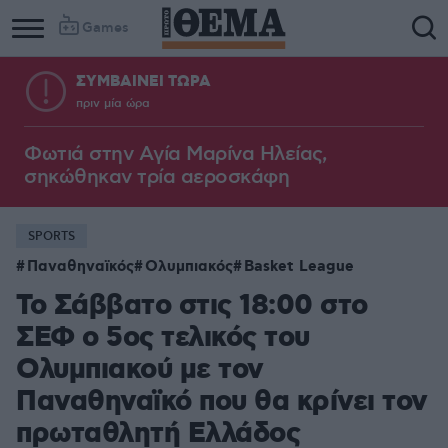
Games
ΣΥΜΒΑΙΝΕΙ ΤΩΡΑ
πριν μία ώρα
Φωτιά στην Aγία Μαρίνα Ηλείας,
σηκώθηκαν τρία αεροσκάφη
SPORTS
Παναθηναϊκός
Ολυμπιακός
Basket League
Το Σάββατο στις 18:00 στο
ΣΕΦ ο 5ος τελικός του
Ολυμπιακού με τον
Παναθηναϊκό που θα κρίνει τον
πρωταθλητή Ελλάδος