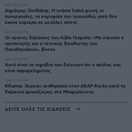
πριν 21 λεπτά
Δημήτρης Ξανθάκης: Η γνήσια λαϊκή φωνή, οι
συνεργασίες, τα κορυφαία του τραγούδια, γιατί δεν
έκανε καριέρα σε μεγάλες πίστες
πριν 22 λεπτά
Οι πρώτες δηλώσεις του Λιβάι Γκαρσία: «Με έπεισαν ο
προπονητής και ο τεχνικός διευθυντής του
Παναθηναϊκού», βίντεο
πριν 23 λεπτά
Αυτά είναι τα σημάδια που δείχνουν ότι ο σκύλος σας
είναι παραμελημένος
πριν 23 λεπτά
Rihanna: Χορεύει αισθησιακά στον A$AP Rocky κατά τη
διάρκεια κρουαζιέρας στα Μπαρμπέιντος
ΔΕΙΤΕ ΟΛΕΣ ΤΙΣ ΕΙΔΗΣΕΙΣ