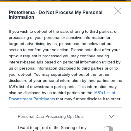
Protothema -
Do Not Process My Personal
Information
If you wish to opt-out of the sale, sharing to third parties, or
processing of your personal or sensitive information for
06.08.2026, 15:36
targeted advertising by us, please use the below opt-out
Η απουσία μέσα στη νύχτα και η λεπτομέρεια στα
section to confirm your selection. Please note that after your
μηνύματα: Πώς η σύζυγος του Αφγανού ξεκίνησε
opt-out request is processed you may continue seeing
να τον υποπτεύεται για τη δολοφονία της
interest-based ads based on personal information utilized by
Βρετανίδας στην Κυψέλη
us or personal information disclosed to third parties prior to
your opt-out. You may separately opt-out of the further
disclosure of your personal information by third parties on the
IAB’s list of downstream participants. This information may
also be disclosed by us to third parties on the
IAB’s List of
Downstream Participants
that may further disclose it to other
third parties.
Please note that this website/app uses one or more Google
Personal Data Processing Opt Outs
services and may gather and store information including but
not limited to your visit or usage behaviour. You may click to
I want to opt-out of the Sharing of my