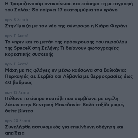
Η Τραμπζονσπόρ ανακοίνωσε και επίσημα τη μεταγραφή
του Σαλάχ: Θα παίρνει 17 εκατομμύρια τον χρόνο
πριν 8 λεπτά
Στην Ίμπιζα με τον νέο της σύντροφο η Κιάρα Φεράνι
πριν 11 λεπτά
Το «πριν και το μετά» της πρόσκρουσης του πυραύλου
της SpaceX στη Σελήνη: Τι δείχνουν φωτογραφίες
κορεατικής συσκευής
πριν 11 λεπτά
Μάχη με τις φλόγες εν μέσω καύσωνα στα Βαλκάνια:
Πυρκαγιές σε Σερβία και Αλβανία με θερμοκρασίες έως
40 βαθμούς
πριν 13 λεπτά
Πέθανε το άσπρο κουτάβι που συμβίωνε με αγέλη
λύκων στην Κεντρική Μακεδονία: Καλό ταξίδι μικρέ,
δείτε βίντεο
πριν 20 λεπτά
Συνελήφθη αστυνομικός για επικίνδυνη οδήγηση και
απείθεια