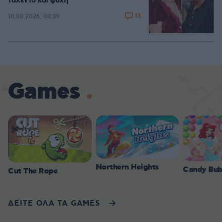
ταλέντο και ψυχή
13
10.08.2026, 08:39
Games
Northern Heights
Candy Bub
Cut The Rope
ΔΕΙΤΕ ΟΛΑ ΤΑ GAMES