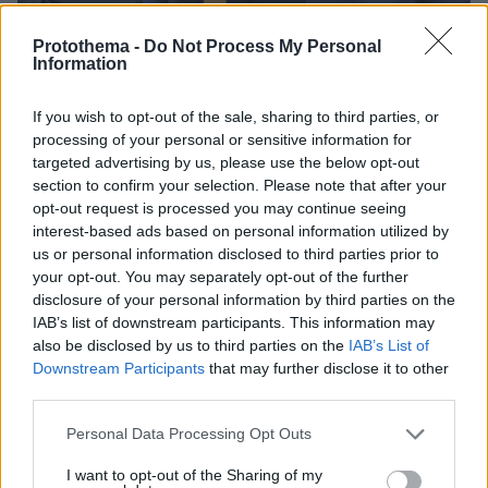
Protothema -
Do Not Process My Personal
Information
If you wish to opt-out of the sale, sharing to third parties, or
10.08.2026, 08:51
processing of your personal or sensitive information for
ΔΕΘ τετραετίας με μέτρα για όλους: Τι θα πει ο
targeted advertising by us, please use the below opt-out
Μητσοτάκης στη Θεσσαλονίκη για μισθούς,
section to confirm your selection. Please note that after your
συντάξεις, επιχειρήσεις, αγρότες και στεγαστικό
opt-out request is processed you may continue seeing
interest-based ads based on personal information utilized by
us or personal information disclosed to third parties prior to
your opt-out. You may separately opt-out of the further
disclosure of your personal information by third parties on the
IAB’s list of downstream participants. This information may
also be disclosed by us to third parties on the
IAB’s List of
Downstream Participants
that may further disclose it to other
third parties.
Please note that this website/app uses one or more Google
Personal Data Processing Opt Outs
services and may gather and store information including but
not limited to your visit or usage behaviour. You may click to
I want to opt-out of the Sharing of my