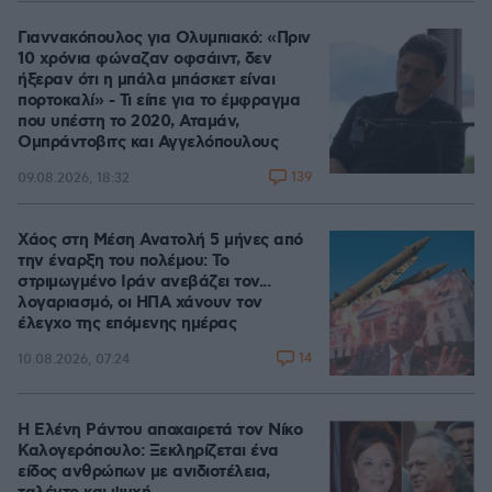
Γιαννακόπουλος για Ολυμπιακό: «Πριν
10 χρόνια φώναζαν οφσάιντ, δεν
ήξεραν ότι η μπάλα μπάσκετ είναι
πορτοκαλί» - Τι είπε για το έμφραγμα
που υπέστη το 2020, Αταμάν,
Ομπράντοβιτς και Αγγελόπουλους
139
09.08.2026, 18:32
Χάος στη Μέση Ανατολή 5 μήνες από
την έναρξη του πολέμου: Το
στριμωγμένο Ιράν ανεβάζει τον...
λογαριασμό, οι ΗΠΑ χάνουν τον
έλεγχο της επόμενης ημέρας
14
10.08.2026, 07:24
Η Ελένη Ράντου αποχαιρετά τον Νίκο
Καλογερόπουλο: Ξεκληρίζεται ένα
είδος ανθρώπων με ανιδιοτέλεια,