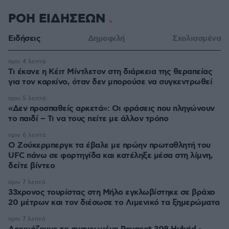
ΡΟΗ ΕΙΔΗΣΕΩΝ
Ειδήσεις
Δημοφιλή
Σχολιασμένα
πριν 4 λεπτά
Τι έκανε η Κέιτ Μίντλετον στη διάρκεια της θεραπείας
για τον καρκίνο, όταν δεν μπορούσε να συγκεντρωθεί
πριν 5 λεπτά
«Δεν προσπαθείς αρκετά»: Οι φράσεις που πληγώνουν
το παιδί – Τι να τους πείτε με άλλον τρόπο
πριν 6 λεπτά
Ο Ζούκερμπεργκ τα έβαλε με πρώην πρωταθλητή του
UFC πάνω σε φορτηγίδα και κατέληξε μέσα στη λίμνη,
δείτε βίντεο
πριν 7 λεπτά
33χρονος τουρίστας στη Μήλο εγκλωβίστηκε σε βράχο
20 μέτρων και τον διέσωσε το Λιμενικό τα ξημερώματα
πριν 7 λεπτά