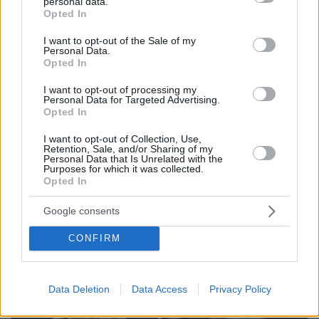
personal data.
grant or deny consent to Google and its third-party tags to
Opted In
use your data for below specified purposes in below Google
consent section.
I want to opt-out of the Sale of my
Personal Data.
Opted In
I want to opt-out of processing my
Personal Data for Targeted Advertising.
Opted In
I want to opt-out of Collection, Use,
Retention, Sale, and/or Sharing of my
Personal Data that Is Unrelated with the
09.08.2026, 22:48
Purposes for which it was collected.
Τη Υπερμάχω: Η νύχτα του Αυγούστου πριν από
Opted In
1.400 χρόνια, που γέννησε τον Ακάθιστο Ύμνο
Google consents
CONFIRM
Data Deletion
Data Access
Privacy Policy