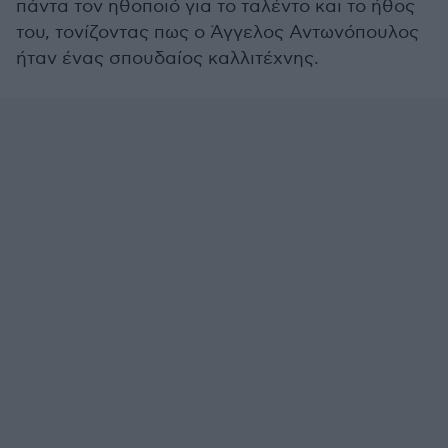
πάντα τον ηθοποιό για το ταλέντο και το ήθος
του, τονίζοντας πως ο Άγγελος Αντωνόπουλος
ήταν ένας σπουδαίος καλλιτέχνης.