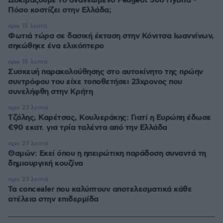
Δοκιμάζουμε το ανανεωμένο Peugeot 308 Hybrid -
Πόσο κοστίζει στην Ελλάδα;
πριν 15 λεπτά
Φωτιά τώρα σε δασική έκταση στην Κόνιτσα Ιωαννίνων,
σηκώθηκε ένα ελικόπτερο
πριν 18 λεπτά
Συσκευή παρακολούθησης στο αυτοκίνητο της πρώην
συντρόφου του είχε τοποθετήσει 23χρονος που
συνελήφθη στην Κρήτη
πριν 23 λεπτά
Τζόλης, Καρέτσας, Κουλιεράκης: Γιατί η Ευρώπη έδωσε
€90 εκατ. για τρία ταλέντα από την Ελλάδα
πριν 23 λεπτά
Θαμών: Εκεί όπου η ηπειρώτικη παράδοση συναντά τη
δημιουργική κουζίνα
πριν 23 λεπτά
Τα concealer που καλύπτουν αποτελεσματικά κάθε
ατέλεια στην επιδερμίδα