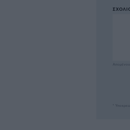
ΣΧΌΛΙΟ
Απομένο
* Υποχρεω