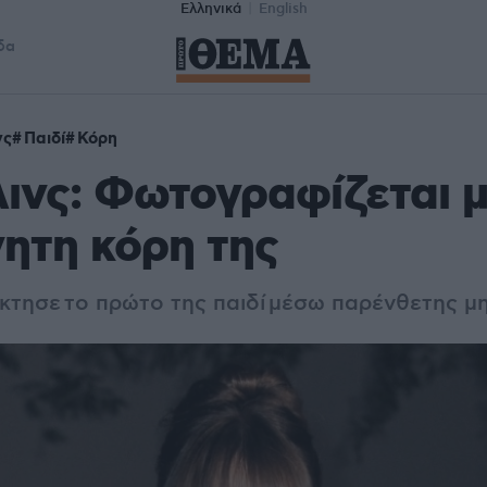
Ελληνικά
English
δα
νς
Παιδί
Κόρη
λινς: Φωτογραφίζεται μ
ητη κόρη της
κτησε το πρώτο της παιδί μέσω παρένθετης μ