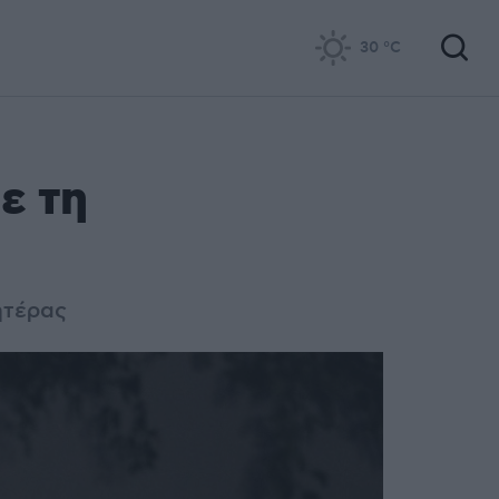
30
°C
ε τη
ητέρας