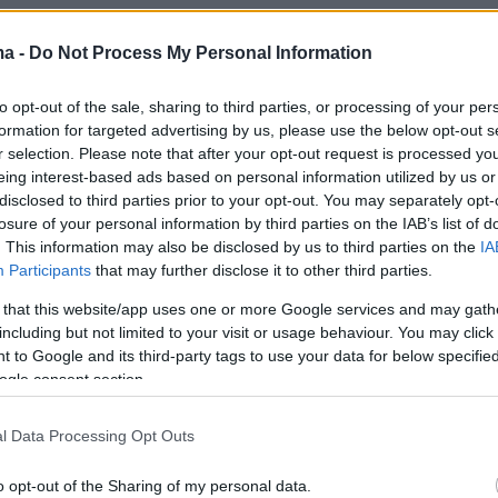
ma -
Do Not Process My Personal Information
to opt-out of the sale, sharing to third parties, or processing of your per
formation for targeted advertising by us, please use the below opt-out s
r selection. Please note that after your opt-out request is processed y
View this post on Instagram
eing interest-based ads based on personal information utilized by us or
disclosed to third parties prior to your opt-out. You may separately opt-
losure of your personal information by third parties on the IAB’s list of
. This information may also be disclosed by us to third parties on the
IA
Participants
that may further disclose it to other third parties.
 that this website/app uses one or more Google services and may gath
including but not limited to your visit or usage behaviour. You may click 
 to Google and its third-party tags to use your data for below specifi
ogle consent section.
l Data Processing Opt Outs
A post shared by Lily Collins (@lilyjcollins)
o opt-out of the Sharing of my personal data.