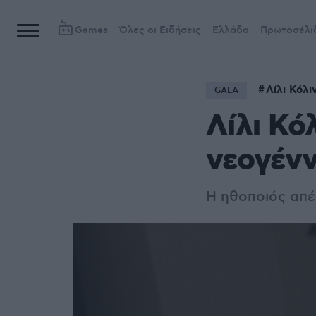
Games
Όλες οι Ειδήσεις
Ελλάδα
Πρωτοσέλι
Λίλι Κόλι
GALA
Λίλι Κό
νεογένν
Η ηθοποιός απέ