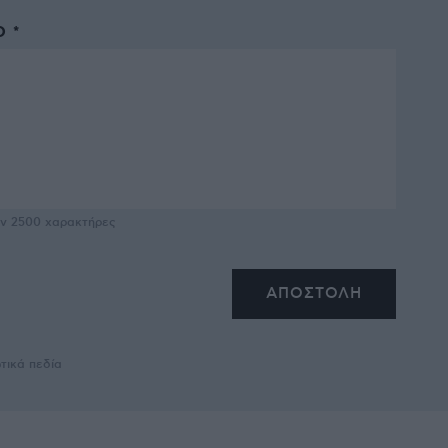
 *
υν
2500
χαρακτήρες
τικά πεδία