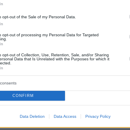
In
: Shutterstock
o opt-out of the Sale of my Personal Data.
In
ήμερα:
to opt-out of processing my Personal Data for Targeted
ing.
 24χρονος δεν σταμάτησε σε αλκοτέστ στην
In
ι τραυμάτισε αστυνομικό
o opt-out of Collection, Use, Retention, Sale, and/or Sharing
ersonal Data that Is Unrelated with the Purposes for which it
lected.
 κόβει την ανάσα: Σκιέρ σώθηκε από
In
α στην Ιταλία αφού άνοιξε τον ειδικό
consents
CONFIRM
ί άνω των 4 Ρίχτερ ξύπνησαν τη Σαντορίνη -
το πότε θα έρθει η αποκλιμάκωση, λέει ο
Data Deletion
Data Access
Privacy Policy