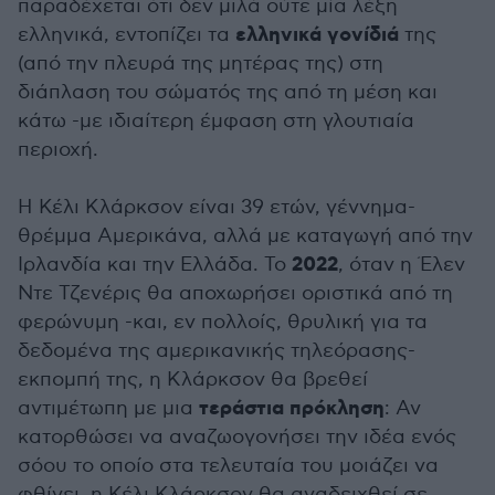
παραδέχεται ότι δεν μιλά ούτε μία λέξη
ελληνικά γονίδιά
ελληνικά, εντοπίζει τα
της
(από την πλευρά της μητέρας της) στη
διάπλαση του σώματός της από τη μέση και
κάτω -με ιδιαίτερη έμφαση στη γλουτιαία
περιοχή.
Η Κέλι Κλάρκσον είναι 39 ετών, γέννημα-
θρέμμα Αμερικάνα, αλλά με καταγωγή από την
2022
Ιρλανδία και την Ελλάδα. To
, όταν η Έλεν
Ντε Τζενέρις θα αποχωρήσει οριστικά από τη
φερώνυμη -και, εν πολλοίς, θρυλική για τα
δεδομένα της αμερικανικής τηλεόρασης-
εκπομπή της, η Κλάρκσον θα βρεθεί
τεράστια πρόκληση
αντιμέτωπη με μια
: Αν
κατορθώσει να αναζωογονήσει την ιδέα ενός
σόου το οποίο στα τελευταία του μοιάζει να
φθίνει, η Κέλι Κλάρκσον θα αναδειχθεί σε