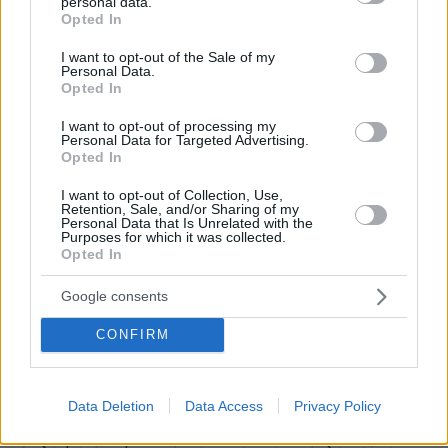
personal data.
grant or deny consent to Google and its third-party tags to
Opted In
use your data for below specified purposes in below Google
consent section.
I want to opt-out of the Sale of my
Personal Data.
Opted In
A post shared by Kelly Clarkson (@kellyclarkson)
I want to opt-out of processing my
Personal Data for Targeted Advertising.
Opted In
Η ίδια διατείνεται ότι, πλέον, έχει ξεπεράσει τη
I want to opt-out of Collection, Use,
Retention, Sale, and/or Sharing of my
βουλιμική της διαταραχή
και δηλώνει ότι δεν
Personal Data that Is Unrelated with the
Purposes for which it was collected.
θα κάνει τη χάρη στους κακοήθεις των social
Opted In
media, οι οποίοι παρενοχλούν την Κέλι
ευτραφή
Κλάρκσον κοροϊδεύοντάς την για την
Google consents
σιλουέτα
της. Το 2017 είχε μπλοκάρει μαζικά
CONFIRM
όσους την ενοχλούσαν με αναρτήσεις στο
Twitter. Και ξεκαθάρισε ότ
ι «δεν εξισώνω την
ομορφιά με το να είναι μια γυναίκα πετσί και
Data Deletion
Data Access
Privacy Policy
κόκκαλο. Το να χάνω βάρος είναι για εμένα μια