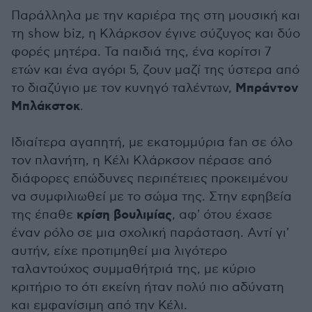
Παράλληλα με την καριέρα της στη μουσική και
τη show biz, η Κλάρκσον έγινε σύζυγος και δύο
φορές μητέρα. Τα παιδιά της, ένα κορίτσι 7
ετών και ένα αγόρι 5, ζουν μαζί της ύστερα από
Μπράντον
το διαζύγιο με τον κυνηγό ταλέντων,
Μπλάκστοκ
.
Ιδιαίτερα αγαπητή, με εκατομμύρια fan σε όλο
τον πλανήτη, η Κέλι Κλάρκσον πέρασε από
διάφορες επώδυνες περιπέτειες προκειμένου
να συμφιλιωθεί με το σώμα της. Στην εφηβεία
κρίση βουλιμίας
της έπαθε
, αφ' ότου έχασε
έναν ρόλο σε μια σχολική παράσταση. Αντί γι'
αυτήν, είχε προτιμηθεί μια λιγότερο
ταλαντούχος συμμαθήτριά της, με κύριο
κριτήριο το ότι εκείνη ήταν πολύ πιο αδύνατη
και εμφανίσιμη από την Κέλι.