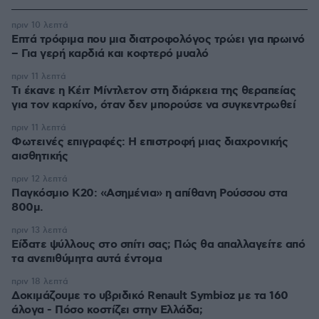
πριν 10 λεπτά
Επτά τρόφιμα που μια διατροφολόγος τρώει για πρωινό
– Για γερή καρδιά και κοφτερό μυαλό
πριν 11 λεπτά
Τι έκανε η Κέιτ Μίντλετον στη διάρκεια της θεραπείας
για τον καρκίνο, όταν δεν μπορούσε να συγκεντρωθεί
πριν 11 λεπτά
Φωτεινές επιγραφές: Η επιστροφή μιας διαχρονικής
αισθητικής
πριν 12 λεπτά
Παγκόσμιο Κ20: «Ασημένια» η απίθανη Ρούσσου στα
800μ.
πριν 13 λεπτά
Είδατε ψύλλους στο σπίτι σας; Πώς θα απαλλαγείτε από
τα ανεπιθύμητα αυτά έντομα
πριν 18 λεπτά
Δοκιμάζουμε το υβριδικό Renault Symbioz με τα 160
άλογα - Πόσο κοστίζει στην Ελλάδα;