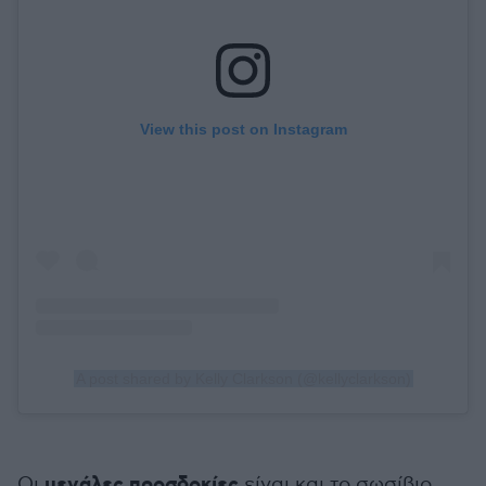
View this post on Instagram
A post shared by Kelly Clarkson (@kellyclarkson)
μεγάλες προσδοκίες
Οι
είναι και το σωσίβιο,