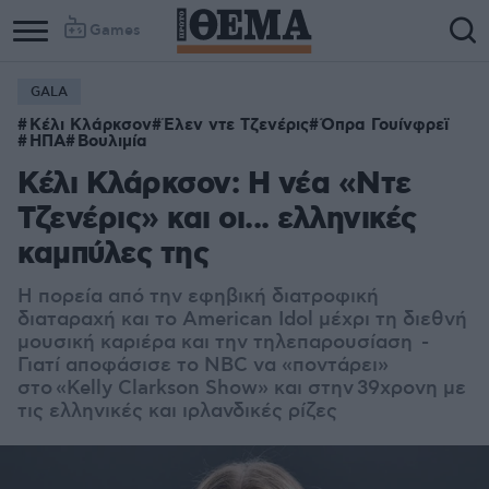
Games
GALA
Κέλι Κλάρκσον
Έλεν ντε Τζενέρις
Όπρα Γουίνφρεϊ
ΗΠΑ
Βουλιμία
Κέλι Κλάρκσον: Η νέα «Ντε
Τζενέρις» και οι... ελληνικές
καμπύλες της
Η πορεία από την εφηβική διατροφική
διαταραχή και το American Idol μέχρι τη διεθνή
μουσική καριέρα και την τηλεπαρουσίαση -
Γιατί αποφάσισε το NBC να «ποντάρει»
στο «Kelly Clarkson Show» και στην
39χρονη με
τις ελληνικές και ιρλανδικές ρίζες