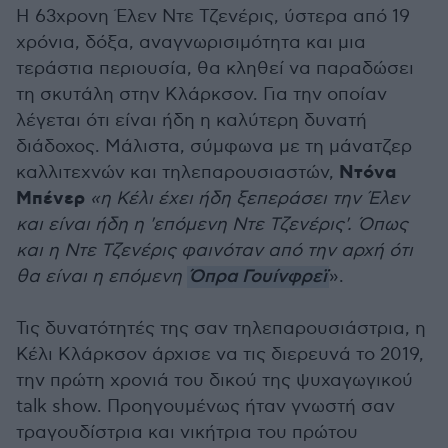
H 63χρονη Έλεν Ντε Τζενέρις, ύστερα από 19
χρόνια, δόξα, αναγνωρισιμότητα και μια
τεράστια περιουσία, θα κληθεί να παραδώσει
τη σκυτάλη στην Κλάρκσον. Για την οποίαν
λέγεται ότι είναι ήδη η καλύτερη δυνατή
διάδοχος. Μάλιστα, σύμφωνα με τη μάνατζερ
Ντόνα
καλλιτεχνών και τηλεπαρουσιαστών,
Μπένερ
«η Κέλι έχει ήδη ξεπεράσει την Έλεν
και είναι ήδη η 'επόμενη Ντε Τζενέρις'. Όπως
και η Ντε Τζενέρις φαινόταν από την αρχή ότι
θα είναι η επόμενη
Όπρα Γουίνφρεϊ
».
Τις δυνατότητές της σαν τηλεπαρουσιάστρια, η
Κέλι Κλάρκσον άρχισε να τις διερευνά το 2019,
την πρώτη χρονιά του δικού της ψυχαγωγικού
talk show. Προηγουμένως ήταν γνωστή σαν
τραγουδίστρια και νικήτρια του πρώτου