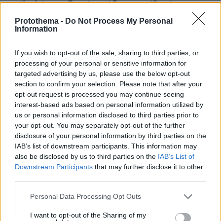
αγέλη λύκων εξηγεί γιατί δεν επενέβη, όταν το
είδε άρρωστο
Protothema -
Do Not Process My Personal
Information
Πώς έγινε η τραγωδία με την νεκρή
If you wish to opt-out of the sale, sharing to third parties, or
μητέρα στα Μάλια: Βούτηξε για να
processing of your personal or sensitive information for
βοηθήσει τη φίλη της και πνίγηκε, τα
παιδιά φώναζαν για βοήθεια
targeted advertising by us, please use the below opt-out
section to confirm your selection. Please note that after your
56
06.08.2026, 21:23
opt-out request is processed you may continue seeing
interest-based ads based on personal information utilized by
us or personal information disclosed to third parties prior to
your opt-out. You may separately opt-out of the further
Γιώργος Παράσχος: Χαμογελαστός,
disclosure of your personal information by third parties on the
δίνει τη μάχη του με τον καρκίνο,
IAB’s list of downstream participants. This information may
μπήκε στο νοσοκομείο για νέα
also be disclosed by us to third parties on the
IAB’s List of
θεραπεία
Downstream Participants
that may further disclose it to other
57
06.08.2026, 18:00
third parties.
Please note that this website/app uses one or more Google
Personal Data Processing Opt Outs
services and may gather and store information including but
not limited to your visit or usage behaviour. You may click to
I want to opt-out of the Sharing of my
Αριστοτέλης Δαμίγος: Σε κλίμα