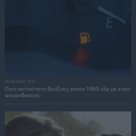
06.08.2026, 19:12
Ποιο αυτοκίνητο βενζίνης έκανε 1.980 χλμ με έναν
ανεφοδιασμό;