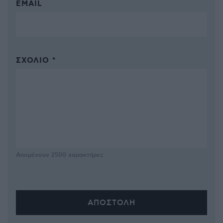
EMAIL
ΣΧΌΛΙΟ *
Απομένουν
2500
χαρακτήρες