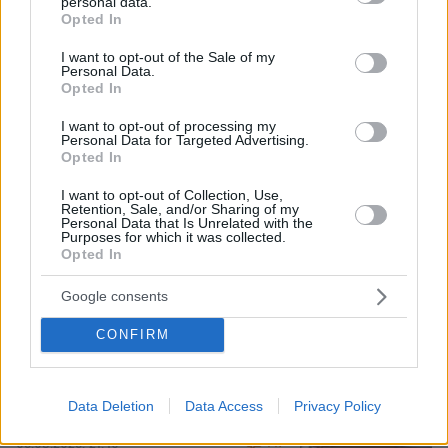
personal data.
οδύνης έγινε η αποτέφρωση του
grant or deny consent to Google and its third-party tags to
Opted In
συντονιστή που σκοτώθηκε μετά τη
use your data for below specified purposes in below Google
σύγκρουση ελικοπτέρων στην Ψάθα,
consent section.
I want to opt-out of the Sale of my
φωτογραφίες
Personal Data.
Opted In
127
06.08.2026, 20:03
I want to opt-out of processing my
Personal Data for Targeted Advertising.
Opted In
Πέθανε το άσπρο κουτάβι που
συμβίωνε με αγέλη λύκων στην
I want to opt-out of Collection, Use,
Κεντρική Μακεδονία: Καλό ταξίδι
Retention, Sale, and/or Sharing of my
μικρέ, δείτε βίντεο
Personal Data that Is Unrelated with the
Purposes for which it was collected.
160
06.08.2026, 16:39
Opted In
Google consents
Προϊόν εργαστηρίου ή της φύσης ο
CONFIRM
κορωνοϊός; Άλλα έλεγε δημόσια ο
Φάουτσι και άλλα ιδιωτικά, αρνήθηκε
100 φορές να απαντήσει στο
Data Deletion
Data Access
Privacy Policy
Κογκρέσο
147
06.08.2026, 21:40