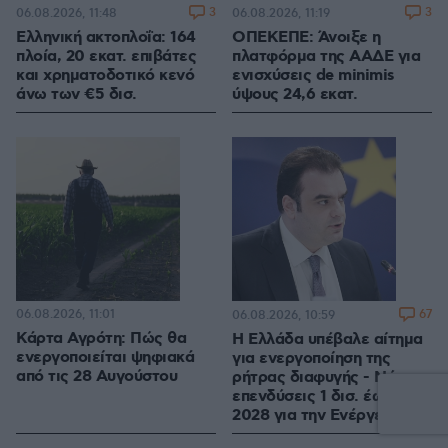
3
3
06.08.2026, 11:48
06.08.2026, 11:19
Ελληνική ακτοπλοΐα: 164
ΟΠΕΚΕΠΕ: Άνοιξε η
πλοία, 20 εκατ. επιβάτες
πλατφόρμα της ΑΑΔΕ για
και χρηματοδοτικό κενό
ενισχύσεις de minimis
άνω των €5 δισ.
ύψους 24,6 εκατ.
06.08.2026, 11:01
67
06.08.2026, 10:59
Κάρτα Αγρότη: Πώς θα
Η Ελλάδα υπέβαλε αίτημα
ενεργοποιείται ψηφιακά
για ενεργοποίηση της
από τις 28 Αυγούστου
ρήτρας διαφυγής - Νέες
επενδύσεις 1 δισ. έως το
2028 για την Ενέργεια