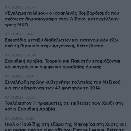
07.08.2026, 04:54
«Έγκλημα πολέμου» ο ισραηλινός βομβαρδισμός που
σκότωσε δημοσιογράφο στον Λίβανο, καταγγέλλουν
τρεις ΜΚΟ
07.08.2026, 04:13
Επεισόδια μεταξύ διαδηλωτών και αστυνομικών έξω
από τη Γερουσία στην Αργεντινή, δείτε βίντεο
07.08.2026, 03:38
Σαουδική Αραβία, Τουρκία και Πακιστάν ετοιμάζονται
να υπογράψουν συμφωνία αμοιβαίας άμυνας
07.08.2026, 03:01
Συνελήφθη πρώην κυβερνήτης πολιτείας του Μεξικού
για την εξαφάνιση των 43 φοιτητών το 2014
07.08.2026, 02:35
Τουλάχιστον 11 τραυματίες σε επιθέσεις των Χούθι στη
νότια Σαουδική Αραβία
07.08.2026, 02:10
Γκολ ο Παυλίδης στη εξάρα της Μπενφίκα στη Χαρτς και
μια ανάσα από τα play-offs του Europa League, δείτε τα