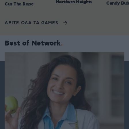
Northern Heights
Candy Bub
Cut The Rope
ΔΕΙΤΕ ΟΛΑ ΤΑ GAMES
Best of Network