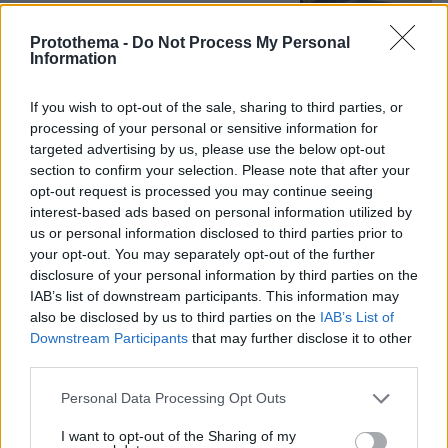
Protothema -
Do Not Process My Personal
Information
Η Κατερίνα Καινούργιου αγκαλιά με
την κόρη της στην Πάρο: Μόνο εγώ
If you wish to opt-out of the sale, sharing to third parties, or
και το κορίτσι μου, γράφει
processing of your personal or sensitive information for
9
09.08.2026, 08:33
targeted advertising by us, please use the below opt-out
section to confirm your selection. Please note that after your
opt-out request is processed you may continue seeing
interest-based ads based on personal information utilized by
us or personal information disclosed to third parties prior to
your opt-out. You may separately opt-out of the further
disclosure of your personal information by third parties on the
IAB’s list of downstream participants. This information may
Games
also be disclosed by us to third parties on the
IAB’s List of
Downstream Participants
that may further disclose it to other
third parties.
Please note that this website/app uses one or more Google
Personal Data Processing Opt Outs
services and may gather and store information including but
not limited to your visit or usage behaviour. You may click to
I want to opt-out of the Sharing of my