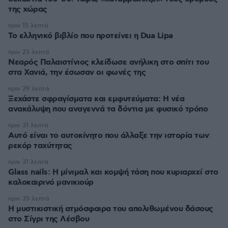
της χώρας
πριν 15 λεπτά
Το ελληνικό βιβλίο που προτείνει η Dua Lipa
πριν 23 λεπτά
Νεαρός Παλαιστίνιος κλείδωσε ανήλικη στο σπίτι του
στα Χανιά, την έσωσαν οι φωνές της
πριν 29 λεπτά
Ξεχάστε σφραγίσματα και εμφυτεύματα: Η νέα
ανακάλυψη που αναγεννά τα δόντια με φυσικό τρόπο
πριν 31 λεπτά
Αυτό είναι το αυτοκίνητο που άλλαξε την ιστορία των
ρεκόρ ταχύτητας
πριν 31 λεπτά
Glass nails: Η μίνιμαλ και κομψή τάση που κυριαρχεί στο
καλοκαιρινό μανικιούρ
πριν 35 λεπτά
Η μυστικιστική ατμόσφαιρα του απολιθωμένου δάσους
στο Σίγρι της Λέσβου