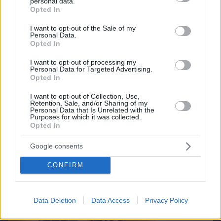
personal data.
grant or deny consent to Google and its third-party tags to
Opted In
Northern Heights
Candy Bub
Cut The Rope
use your data for below specified purposes in below Google
consent section.
I want to opt-out of the Sale of my
Personal Data.
Opted In
ΔΕΙΤΕ ΟΛΑ ΤΑ GAMES
I want to opt-out of processing my
Personal Data for Targeted Advertising.
Opted In
Best of Network
I want to opt-out of Collection, Use,
Retention, Sale, and/or Sharing of my
Personal Data that Is Unrelated with the
Purposes for which it was collected.
Opted In
Google consents
CONFIRM
Data Deletion
Data Access
Privacy Policy