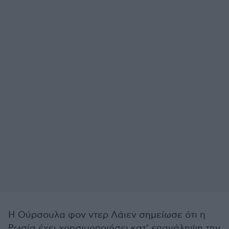
Η Ούρσουλα φον ντερ Λάιεν σημείωσε ότι η
Ρωσία έχει χρησιμοποιήσει κατ’ επανάληψη την