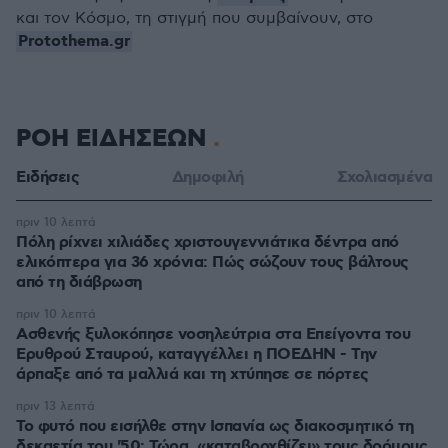
και τον Κόσμο, τη στιγμή που συμβαίνουν, στο
Protothema.gr
ΡΟΗ ΕΙΔΗΣΕΩΝ
Ειδήσεις
Δημοφιλή
Σχολιασμένα
πριν 10 λεπτά
Πόλη ρίχνει χιλιάδες χριστουγεννιάτικα δέντρα από
ελικόπτερα για 36 χρόνια: Πώς σώζουν τους βάλτους
από τη διάβρωση
πριν 10 λεπτά
Ασθενής ξυλοκόπησε νοσηλεύτρια στα Επείγοντα του
Ερυθρού Σταυρού, καταγγέλλει η ΠΟΕΔΗΝ - Την
άρπαξε από τα μαλλιά και τη χτύπησε σε πόρτες
πριν 13 λεπτά
Το φυτό που εισήλθε στην Ισπανία ως διακοσμητικό τη
δεκαετία του '50: Τώρα, «καταβροχθίζει» τους δρόμους