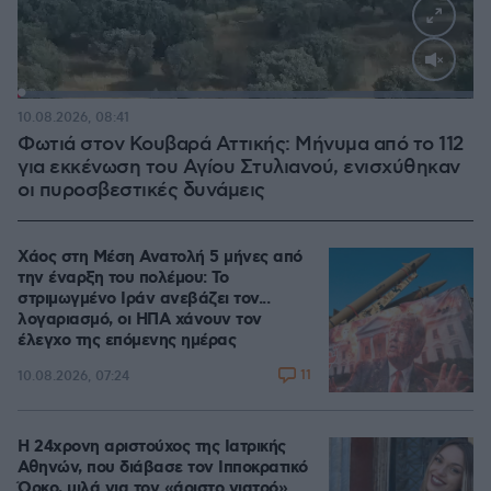
Loaded
:
100.00%
10.08.2026, 08:41
Φωτιά στον Κουβαρά Αττικής: Μήνυμα από το 112
για εκκένωση του Αγίου Στυλιανού, ενισχύθηκαν
οι πυροσβεστικές δυνάμεις
Χάος στη Μέση Ανατολή 5 μήνες από
την έναρξη του πολέμου: Το
στριμωγμένο Ιράν ανεβάζει τον...
λογαριασμό, οι ΗΠΑ χάνουν τον
έλεγχο της επόμενης ημέρας
11
10.08.2026, 07:24
Η 24χρονη αριστούχος της Ιατρικής
Αθηνών, που διάβασε τον Ιπποκρατικό
Όρκο, μιλά για τον «άριστο γιατρό»