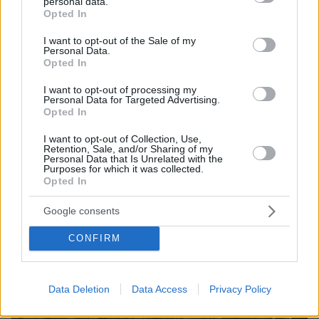
personal data.
grant or deny consent to Google and its third-party tags to
Opted In
10.08.2026, 07:31
use your data for below specified purposes in below Google
Η 29χρονη με το χιτζάμπ που έκανε τη Zendaya να
consent section.
I want to opt-out of the Sale of my
μείνει με το στόμα ανοιχτό στο κόκκινο χαλί
Personal Data.
Opted In
I want to opt-out of processing my
Personal Data for Targeted Advertising.
Opted In
I want to opt-out of Collection, Use,
Retention, Sale, and/or Sharing of my
Personal Data that Is Unrelated with the
Purposes for which it was collected.
Opted In
Google consents
CONFIRM
Data Deletion
Data Access
Privacy Policy