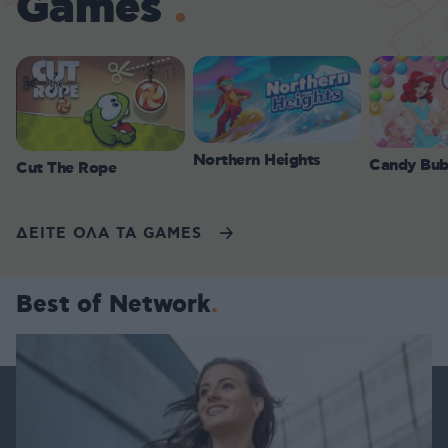
Games
Northern Heights
Candy Bub
Cut The Rope
ΔΕΙΤΕ ΟΛΑ ΤΑ GAMES
Best of Network