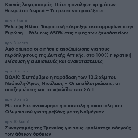
Κοινός λογαριασμός: Πότε η ανάληψη χρημάτων
θεωρείται δωρεά – Τι πρέπει να προσέξετε
πριν 7 λεπτά
Έκλειψη Ηλίου: Τουριστική «έκρηξη» εκατομμυρίων στην
Ευρώπη – Ράλι έως 650% στις τιμές των ξενοδοχείων
πριν 8 λεπτά
Από σήμερα οι αιτήσεις αποζημίωσης για τους
πυρόπληκτους της Δυτικής Αττικής, στο 100% η κρατική
ενίσχυση για επισκευές και ανακατασκευές
πριν 8 λεπτά
ΒΟΑΚ: Σεπτέμβριο η παράδοση των 10,2 χλμ του
Νεάπολη-Άγιος Νικόλαος – Οι απαλλοτριώσεις, οι
αποζημιώσεις και το «ψαλίδι» στο ΣΔΙΤ
πριν 8 λεπτά
Με τον Εσε αναχώρησε η αποστολή η αποστολή του
Ολυμπιακού για τη ρεβάνς με τη Ναϊμέγκεν
πριν 10 λεπτά
Συναγερμός της Τροχαίας για τους «ραλίστες» οδηγούς
των άδειων δρόμων