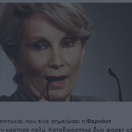
επιτυχία, που είχε σημειώσει η
Φερνάντ
ν κράτησε πολύ. Καταδικάστηκε δύο φορές κα