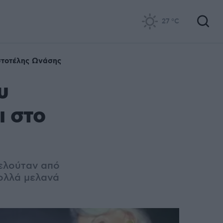
27
°C
στοτέλης Ωνάσης
υ
ι στο
ελούταν από
πολλά μελανά