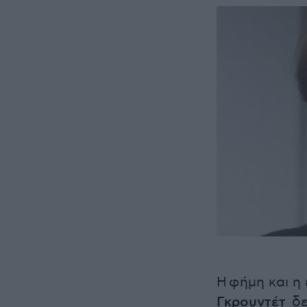
Η φήμη και η 
Γκρουντέτ
δε