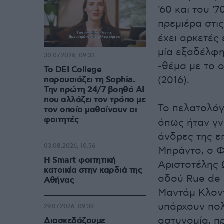
'60 και του '
πρεμιέρα στις
έχει αρκετές 
μία εξαδέλφη
30.07.2026, 09:33
-θέμα με το ο
Το DEI College
(2016).
παρουσιάζει τη Sophia.
Την πρώτη 24/7 βοηθό AI
που αλλάζει τον τρόπο με
Το πελατολόγ
τον οποίο μαθαίνουν οι
φοιτητές
όπως ήταν γν
άνδρες της ε
03.08.2026, 10:56
Μπράντο, ο Φ
Η Smart φοιτητική
Αριστοτέλης 
κατοικία στην καρδιά της
οδού Rue de M
Αθήνας
Μαντάμ Κλοντ
υπάρχουν πολ
29.07.2026, 09:39
αστυνομία, π
Διασκεδάζουμε