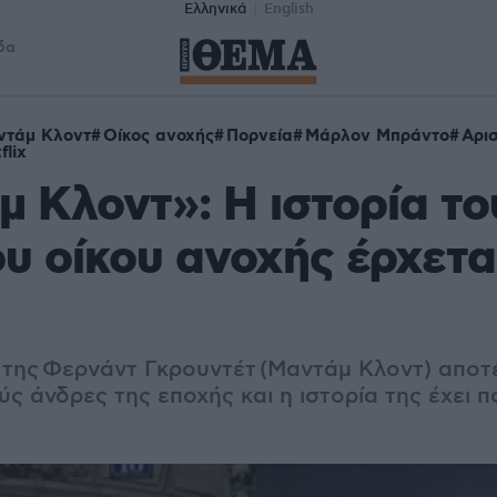
Ελληνικά
English
δα
ντάμ Κλοντ
Οίκος ανοχής
Πορνεία
Μάρλον Μπράντο
Αρι
flix
 Κλοντ»: Η ιστορία το
υ οίκου ανοχής έρχετα
 της
Φερνάντ Γκρουντέτ (Μαντάμ Κλοντ
) αποτ
ύς άνδρες της εποχής και η ιστορία της έχει 