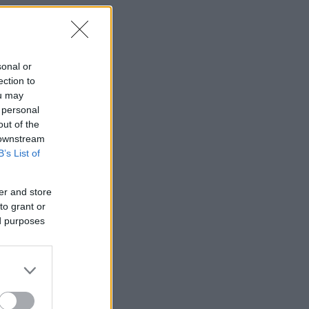
sonal or
ection to
ou may
 personal
out of the
 downstream
B’s List of
er and store
to grant or
ed purposes