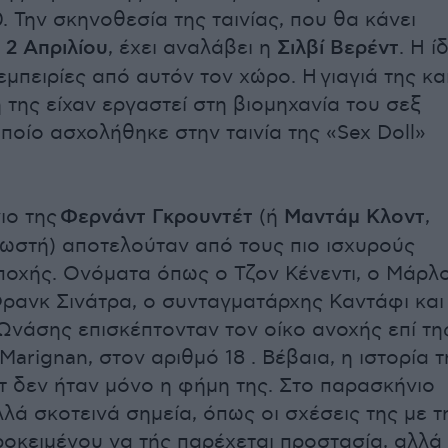
70. Την σκηνοθεσία της ταινίας, που θα κάνει
2 Απριλίου
, έχει αναλάβει η
Σιλβί Βερέντ
. Η ί
εμπειρίες από αυτόν τον χώρο. Η γιαγιά της κα
 της είχαν εργαστεί στη βιομηχανία του σεξ
ποίο ασχολήθηκε στην ταινία της «Sex Doll»
ιο της
Φερνάντ Γκρουντέτ
(ή
Μαντάμ Κλοντ
,
ωστή) αποτελούταν από τους πιο ισχυρούς
ποχής. Ονόματα όπως ο Τζον Κένεντι, ο Μάρλ
ρανκ Σινάτρα, ο συνταγματάρχης Καντάφι και
Ωνάσης επισκέπτονταν τον οίκο ανοχής επί τη
arignan, στον αριθμό 18 . Βέβαια, η ιστορία τ
 δεν ήταν μόνο η φήμη της. Στο παρασκήνιο
λά σκοτεινά σημεία, όπως οι σχέσεις της με τ
ροκειμένου να τής παρέχεται προστασία, αλλά