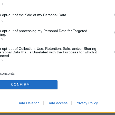
In
ειται να εστιάσει σε αυτά ακριβώς τα σημεία τ
o opt-out of the Sale of my Personal Data.
να τα ερευνήσει. Στοιχεία της ζωής της και της
In
ας της, όπως οι σχέσεις της με το οργανωμέ
υστυχία, ο παθολογικός κυνισμό της, καθώς κα
to opt-out of processing my Personal Data for Targeted
ing.
ης θα προβληθούν, δίνοντας μας μια
In
 εικόνα για τη διάσημη "μαντάμ".
o opt-out of Collection, Use, Retention, Sale, and/or Sharing
ersonal Data that Is Unrelated with the Purposes for which it
lected.
λοντ ξετυλίγεται και η σκηνοθέτις Σιλβί Βερέ
In
ιβεβαιώσει τα λόγια της ότι:
«Η δήλωση ότι
ωραΐζει την ανηθικότητα’ ήταν μία απάτη, αφο
consents
έκανε ήταν κρύβει την ασχήμια κάτω από το
CONFIRM
τι η εποχή μας είναι πολύ πιο έτοιμη να
ν πραγματικότητα και να βάλει τέλος στα
τών».
Data Deletion
Data Access
Privacy Policy