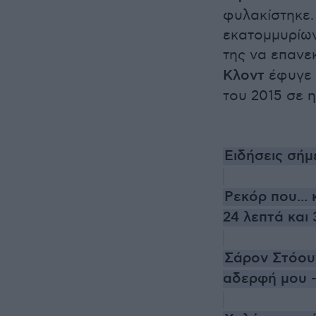
φυλακίστηκε
εκατομμυρίων
της να επανεκ
Κλοντ
έφυγε 
του 2015 σε η
Eιδήσεις σή
Ρεκόρ που...
24 λεπτά και
Σάρον Στόουν
αδερφή μου -