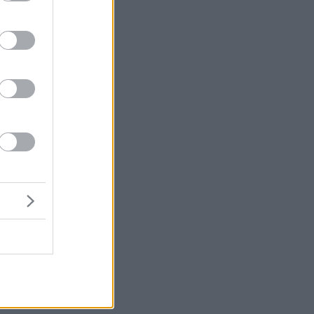
ης
νο
ι
ντ
ύ