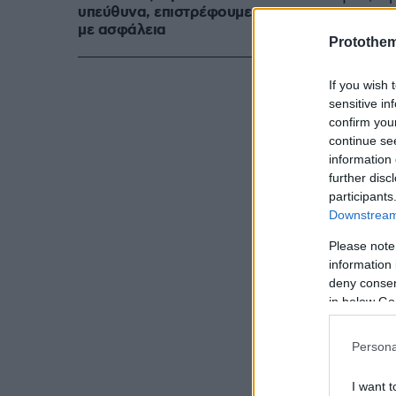
υπεύθυνα, επιστρέφουμε
και οι επαφές
με ασφάλεια
Protothe
If you wish 
sensitive in
confirm you
continue se
information 
further disc
participants
Downstream 
Please note
information 
deny consent
in below Go
Persona
I want t