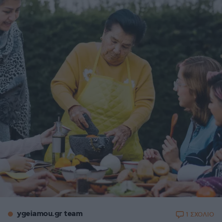
ygeiamou.gr team
1 ΣΧΟΛΙΟ