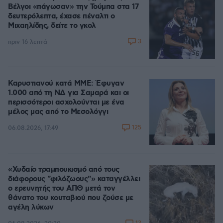
Βέλγοι «πάγωσαν» την Τούμπα στα 17
δευτερόλεπτα, έχασε πέναλτι ο
Μιχαηλίδης, δείτε το γκολ
3
πριν 16 λεπτά
Καρυστιανού κατά ΜΜΕ: Έφυγαν
1.000 από τη ΝΔ για Σαμαρά και οι
περισσότεροι ασχολούνται με ένα
μέλος μας από το Μεσολόγγι
125
06.08.2026, 17:49
«Χυδαίο τραμπουκισμό από τους
διάφορους "φιλόζωους"» καταγγέλλει
ο ερευνητής του ΑΠΘ μετά τον
θάνατο του κουταβιού που ζούσε με
αγέλη λύκων