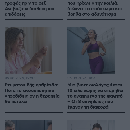
τροφές πριν το σεξ –
που «ρίχνει» την κοιλιά,
Ανεβάζουν διάθεση και
διώχνει το φούσκωμα και
επιδόσεις
βοηθά στο αδυνάτισμα
05.08.2026, 19:50
05.08.2026, 18:31
Ρευματοειδής αρθρίτιδα:
Μια βιοτεχνολόγος έχασε
Πότε το ανοσοποιητικό
10 κιλά χωρίς να στερηθεί
«προδίδει» αν η θεραπεία
το αγαπημένο της φαγητό
θα πετύχει
– Οι 8 συνήθειες που
έκαναν τη διαφορά