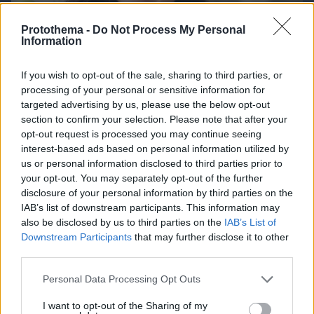
Protothema -
Do Not Process My Personal
Information
If you wish to opt-out of the sale, sharing to third parties, or
processing of your personal or sensitive information for
targeted advertising by us, please use the below opt-out
section to confirm your selection. Please note that after your
opt-out request is processed you may continue seeing
interest-based ads based on personal information utilized by
us or personal information disclosed to third parties prior to
your opt-out. You may separately opt-out of the further
disclosure of your personal information by third parties on the
06.08.2026, 08:01
IAB’s list of downstream participants. This information may
Τα φρούτα που επιλέγουν 4 ενδοκρινολόγοι για
also be disclosed by us to third parties on the
IAB’s List of
καλύτερο έλεγχο του σακχάρου – Το ένα μειώνει
Downstream Participants
that may further disclose it to other
το λίπος στην κοιλιά
third parties.
Please note that this website/app uses one or more Google
Personal Data Processing Opt Outs
services and may gather and store information including but
not limited to your visit or usage behaviour. You may click to
I want to opt-out of the Sharing of my