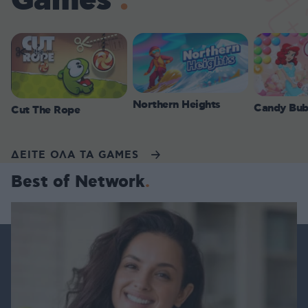
Games
Northern Heights
Candy Bub
Cut The Rope
ΔΕΙΤΕ ΟΛΑ ΤΑ GAMES
Best of Network