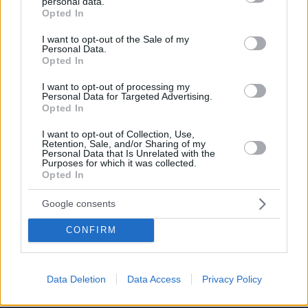
personal data.
grant or deny consent to Google and its third-party tags to
Opted In
use your data for below specified purposes in below Google
consent section.
I want to opt-out of the Sale of my
Personal Data.
Opted In
I want to opt-out of processing my
Personal Data for Targeted Advertising.
Opted In
I want to opt-out of Collection, Use,
Retention, Sale, and/or Sharing of my
Personal Data that Is Unrelated with the
Purposes for which it was collected.
Opted In
Google consents
CONFIRM
06.08.2026, 19:12
Ποιο αυτοκίνητο βενζίνης έκανε 1.980 χλμ με έναν
Data Deletion
Data Access
Privacy Policy
ανεφοδιασμό;