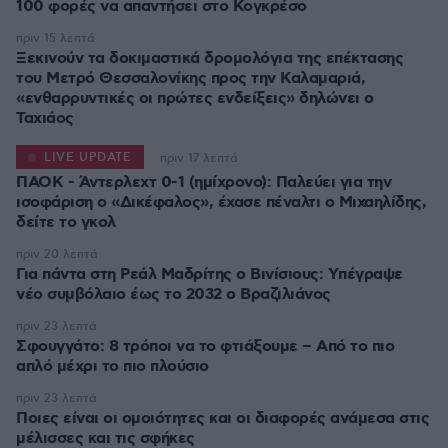
100 φορές να απαντήσει στο Κογκρέσο
πριν 15 λεπτά
Ξεκινούν τα δοκιμαστικά δρομολόγια της επέκτασης
του Μετρό Θεσσαλονίκης προς την Καλαμαριά,
«ενθαρρυντικές οι πρώτες ενδείξεις» δηλώνει ο
Ταχιάος
LIVE UPDATE
πριν 17 λεπτά
ΠΑΟΚ - Άντερλεχτ 0-1 (ημίχρονο): Παλεύει για την
ισοφάριση ο «Δικέφαλος», έχασε πέναλτι ο Μιχαηλίδης,
πριν 20 λεπτά
Για πάντα στη Ρεάλ Μαδρίτης ο Βινίσιους: Yπέγραψε
νέο συμβόλαιο έως το 2032 ο Βραζιλιάνος
πριν 23 λεπτά
Σφουγγάτο: 8 τρόποι να το φτιάξουμε – Από το πιο
απλό μέχρι το πιο πλούσιο
πριν 23 λεπτά
Ποιες είναι οι ομοιότητες και οι διαφορές ανάμεσα στις
μέλισσες και τις σφήκες