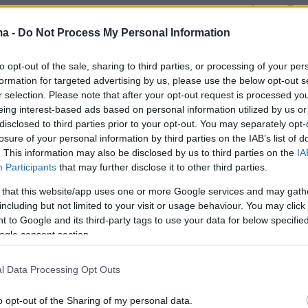
να που έχουμε, ο Economist έχει απόλυτο δίκι
ροί αυξάνονται κατά δεκάδες κάθε μέρα στην
ma -
Do Not Process My Personal Information
 κρούσματα απλώνονται ολοένα και σε
to opt-out of the sale, sharing to third parties, or processing of your per
σημεία εκτός της μεγάλης ασιατικής χώρας.
formation for targeted advertising by us, please use the below opt-out s
r selection. Please note that after your opt-out request is processed y
ν καθυστερήσει η διαδικασία για την ανακάλυ
eing interest-based ads based on personal information utilized by us or
disclosed to third parties prior to your opt-out. You may separately opt-
προσπάθεια δεν θα πάει χαμένη», σημειώνει ο
losure of your personal information by third parties on the IAB’s list of
ε μία κραυγή αγωνίας για τον επικείμενο κίνδυ
. This information may also be disclosed by us to third parties on the
IA
 κατάσταση και από την επιδημία που
Participants
that may further disclose it to other third parties.
την Κίνα, να μετατραπεί σε πανδημία.
 that this website/app uses one or more Google services and may gath
including but not limited to your visit or usage behaviour. You may click 
 to Google and its third-party tags to use your data for below specifi
ogle consent section.
l Data Processing Opt Outs
o opt-out of the Sharing of my personal data.