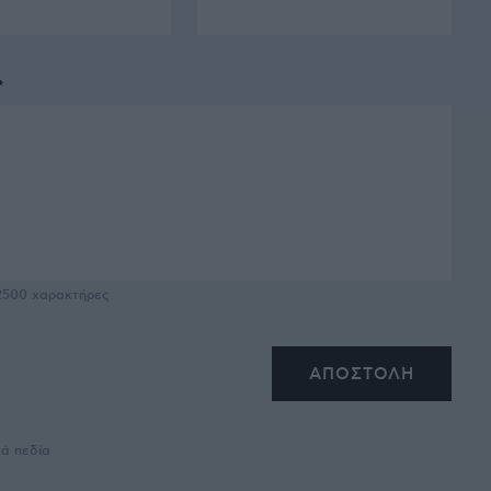
*
2500
χαρακτήρες
κά πεδία