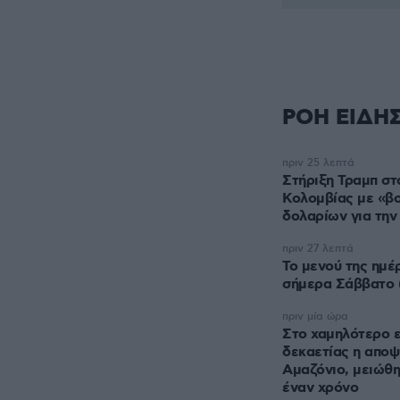
ΡΟΗ ΕΙΔΗ
πριν 25 λεπτά
Στήριξη Τραμπ στ
Κολομβίας με «βο
δολαρίων για την
πριν 27 λεπτά
Το μενού της ημέ
σήμερα Σάββατο 
πριν μία ώρα
Στο χαμηλότερο ε
δεκαετίας η αποψ
Αμαζόνιο, μειώθη
έναν χρόνο