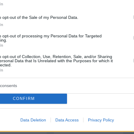
In
o opt-out of the Sale of my Personal Data.
protothema.gr στο Google News
ο
και μάθετε πρώτοι όλες
In
to opt-out of processing my Personal Data for Targeted
ing.
Ειδήσεις
ελευταίες
από την Ελλάδα και τον Κόσμο, τη στιγ
In
Protothema.gr
 στο
o opt-out of Collection, Use, Retention, Sale, and/or Sharing
ersonal Data that Is Unrelated with the Purposes for which it
lected.
Α
ΠΡΟΣΘΗΚΗ ΣΧΟΛΙΟΥ
In
consents
CONFIRM
ΘΗΚΗ ΣΧΟΛΙΟΥ
Data Deletion
Data Access
Privacy Policy
*
EMAIL