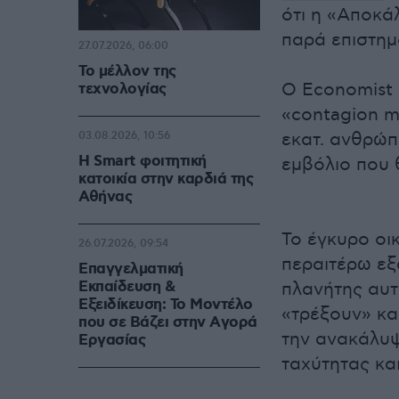
ότι η «Αποκά
παρά επιστημ
27.07.2026, 06:00
Το μέλλον της
Ο Economist 
τεχνολογίας
«contagion m
εκατ. ανθρώπ
03.08.2026, 10:56
Η Smart φοιτητική
εμβόλιο που 
κατοικία στην καρδιά της
Αθήνας
Το έγκυρο οι
26.07.2026, 09:54
περαιτέρω εξ
Επαγγελματική
Εκπαίδευση &
πλανήτης αυτ
Εξειδίκευση: Το Mοντέλο
«τρέξουν» κα
που σε Bάζει στην Aγορά
την ανακάλυψ
Eργασίας
ταχύτητας και