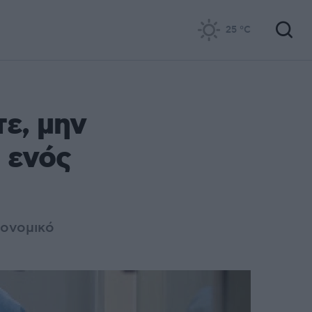
25
°C
ε, μην
 ενός
κονομικό