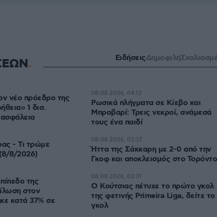
Ειδήσεις
Δημοφιλή
Σχολιασμ
ΣΕΩΝ
08.08.2026, 04:13
ον νέο πρόεδρο της
Ρωσικά πλήγματα σε Κίεβο και
ήθεια» 1 δισ.
Μπροβαρί: Τρεις νεκροί, ανάμεσά
 ασφάλεια
τους ένα παιδί
08.08.2026, 03:37
ρας - Τι τρώμε
Ήττα της Σάκκαρη με 2-0 από την
(8/8/2026)
Γκοφ και αποκλεισμός στο Τορόντο
08.08.2026, 03:31
πίπεδο της
Ο Κούτσιας πέτυχε το πρώτο γκολ
ίλωση στον
της φετινής Primeira Liga, δείτε το
κε κατά 37% σε
γκολ