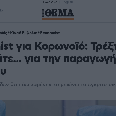
Ελληνικά
English
δα
οϊός
Κίνα
Εμβόλιο
Economist
st για Κορωνοϊό: Τρέξτ
τε... για την παραγωγή
ου
εν θα πάει χαμένη», σημειώνει το έγκριτο οι