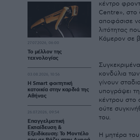
κέντρο φροντ
Centre», στο
αποφάσισε να
λιτότητας πο
Κάμερον σε 
27.07.2026, 06:00
Το μέλλον της
τεχνολογίας
Συγκεκριμένα
κονδύλια των
03.08.2026, 10:56
γίνουν σταδι
Η Smart φοιτητική
κατοικία στην καρδιά της
υπογράψει την
Αθήνας
κέντρου στο ο
ούτε συγκινήθ
26.07.2026, 09:54
του.
Επαγγελματική
Εκπαίδευση &
Εξειδίκευση: Το Mοντέλο
Η μητέρα του