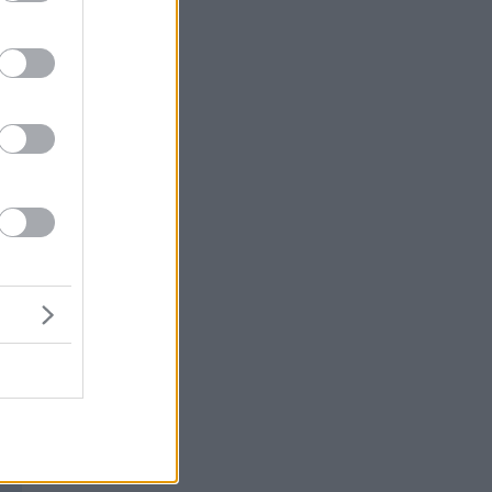
ιά
μή