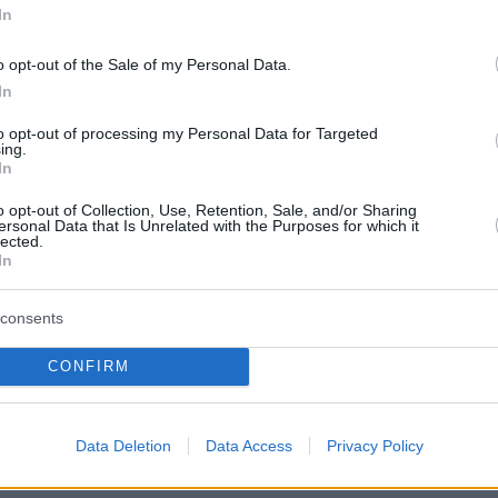
ι υπηρεσίες αντίστοιχες των κέντρων για παιδ
In
κοινωνίες.
o opt-out of the Sale of my Personal Data.
In
protothema.gr στο Google News
ο
και μάθετε πρώτοι όλες
to opt-out of processing my Personal Data for Targeted
ing.
In
Ειδήσεις
ελευταίες
από την Ελλάδα και τον Κόσμο, τη στιγ
o opt-out of Collection, Use, Retention, Sale, and/or Sharing
Protothema.gr
 στο
ersonal Data that Is Unrelated with the Purposes for which it
lected.
In
Α
ΠΡΟΣΘΗΚΗ ΣΧΟΛΙΟΥ
(1)
consents
17:54
CONFIRM
ι σε μας εδώ δηλαδή...
Data Deletion
Data Access
Privacy Policy