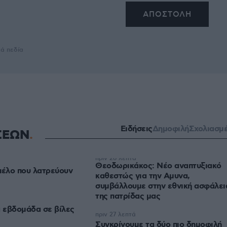
κά πεδία
Ειδήσεις
Δημοφιλή
Σχολιασμ
ΣΕΩΝ
πριν 26 λεπτά
Θεοδωρικάκος: Νέο αναπτυξιακό
απέλο που λατρεύουν
καθεστώς για την Αμυνα,
συμβάλλουμε στην εθνική ασφάλει
της πατρίδας μας
α εβδομάδα σε βίλες
πριν 27 λεπτά
Συγκρίνουμε τα δύο πιο δημοφιλή