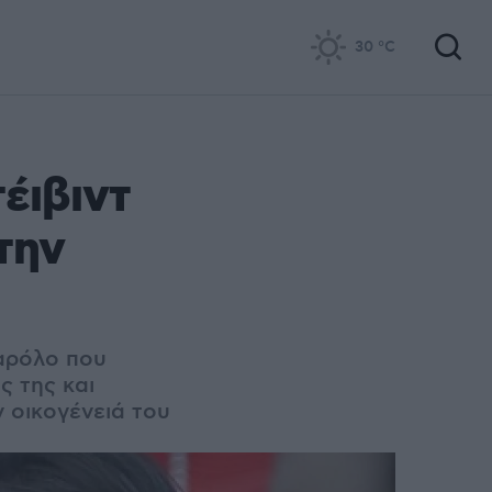
30
°C
έιβιντ
την
αρόλο που
ς της και
 οικογένειά του