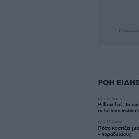
* Υποχρεωτι
ΡΟΗ ΕΙΔΗ
πριν 15 λεπτά
Pillbox hat: Το κ
οι fashion insiders
πριν 16 λεπτά
Πόσο κοστίζει μί
- παράδεισους