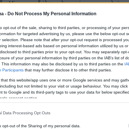
δα Mirror και δήλωσε λυπημένη για το κλείσιμ
στο οποίο εργαζόταν.
ma -
Do Not Process My Personal Information
στενοχωρημένη που έκλεισε, αλλά, αν δεν
to opt-out of the sale, sharing to third parties, or processing of your per
formation for targeted advertising by us, please use the below opt-out s
τά χρήματα για να λειτουργήσει έπρεπε να
r selection. Please note that after your opt-out request is processed y
λάμβανα εκεί την δουλειά μου επί ένα χρόνο κα
eing interest-based ads based on personal information utilized by us or
κογένειες
», δήλωσε η Μέρι Κάμερον και όταν
disclosed to third parties prior to your opt-out. You may separately opt-
losure of your personal information by third parties on the IAB’s list of
 τον δημοσιογράφο αν έχει μιλήσει στον γιο
. This information may also be disclosed by us to third parties on the
IA
έμα, απάντησε:
«όχι, γιατί δεν ανακατεύομαι».
Participants
that may further disclose it to other third parties.
 that this website/app uses one or more Google services and may gath
including but not limited to your visit or usage behaviour. You may click 
 to Google and its third-party tags to use your data for below specifi
ου τοπικού συμβουλίου στην περιοχή του
ogle consent section.
λωσε ότι, λόγω των περικοπών, θα κλείσουν
l Data Processing Opt Outs
ρα για παιδιά, αλλά το τοπικό συμβούλιο θα
ι να βοηθά οικογένειες που έχουν ανάγκη κα
o opt-out of the Sharing of my personal data.