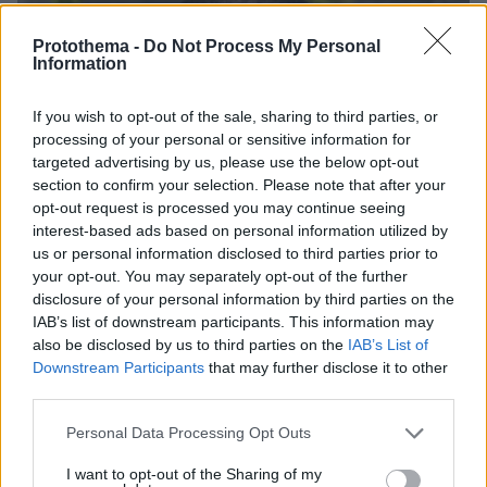
Protothema -
Do Not Process My Personal
Information
If you wish to opt-out of the sale, sharing to third parties, or
processing of your personal or sensitive information for
targeted advertising by us, please use the below opt-out
section to confirm your selection. Please note that after your
opt-out request is processed you may continue seeing
interest-based ads based on personal information utilized by
us or personal information disclosed to third parties prior to
your opt-out. You may separately opt-out of the further
disclosure of your personal information by third parties on the
IAB’s list of downstream participants. This information may
also be disclosed by us to third parties on the
IAB’s List of
Downstream Participants
that may further disclose it to other
third parties.
Please note that this website/app uses one or more Google
Personal Data Processing Opt Outs
06.08.2026, 22:24
services and may gather and store information including but
Χρίστος Κούγιας: Η προσωπική μου ζωή δεν
not limited to your visit or usage behaviour. You may click to
I want to opt-out of the Sharing of my