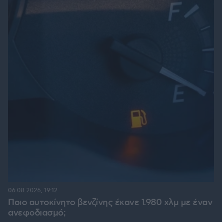
06.08.2026, 19:12
Ποιο αυτοκίνητο βενζίνης έκανε 1.980 χλμ με έναν
ανεφοδιασμό;