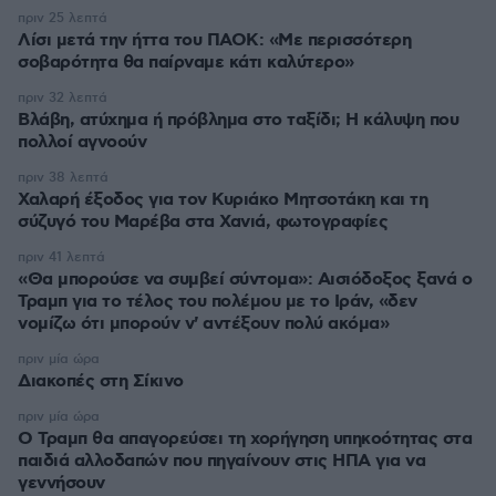
πριν 25 λεπτά
Λίσι μετά την ήττα του ΠΑΟΚ: «Με περισσότερη
σοβαρότητα θα παίρναμε κάτι καλύτερο»
πριν 32 λεπτά
Βλάβη, ατύχημα ή πρόβλημα στο ταξίδι; Η κάλυψη που
πολλοί αγνοούν
πριν 38 λεπτά
Χαλαρή έξοδος για τον Κυριάκο Μητσοτάκη και τη
σύζυγό του Μαρέβα στα Χανιά, φωτογραφίες
πριν 41 λεπτά
«Θα μπορούσε να συμβεί σύντομα»: Αισιόδοξος ξανά ο
Τραμπ για το τέλος του πολέμου με το Ιράν, «δεν
νομίζω ότι μπορούν ν' αντέξουν πολύ ακόμα»
πριν μία ώρα
Διακοπές στη Σίκινο
πριν μία ώρα
Ο Τραμπ θα απαγορεύσει τη χορήγηση υπηκοότητας στα
παιδιά αλλοδαπών που πηγαίνουν στις ΗΠΑ για να
γεννήσουν