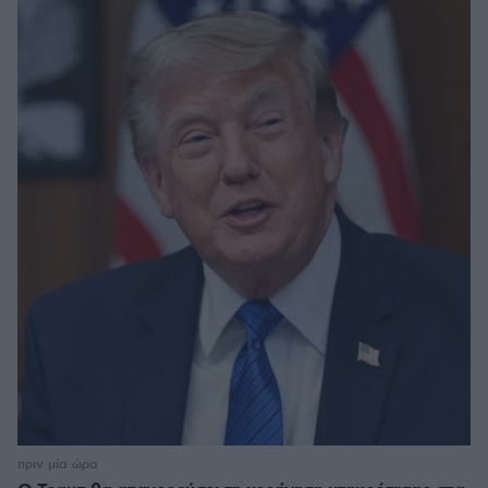
πριν μία ώρα