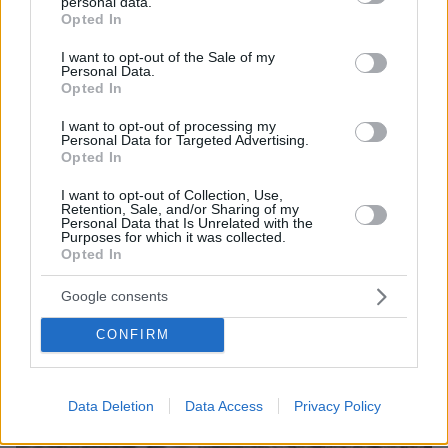
μπορεί να είναι αντικείμενο φημών ή σεναρίων
personal data.
grant or deny consent to Google and its third-party tags to
που παρουσιάζονται ως πραγματικά γεγονότα
Opted In
use your data for below specified purposes in below Google
consent section.
I want to opt-out of the Sale of my
Personal Data.
Opted In
I want to opt-out of processing my
Personal Data for Targeted Advertising.
Opted In
I want to opt-out of Collection, Use,
Retention, Sale, and/or Sharing of my
Personal Data that Is Unrelated with the
Purposes for which it was collected.
Opted In
Google consents
CONFIRM
Data Deletion
Data Access
Privacy Policy