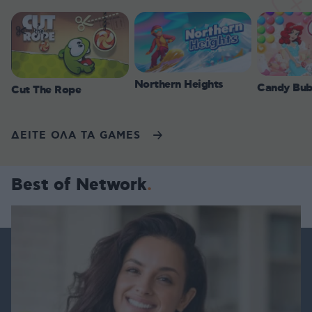
Northern Heights
Candy Bub
Cut The Rope
ΔΕΙΤΕ ΟΛΑ ΤΑ GAMES
Best of Network