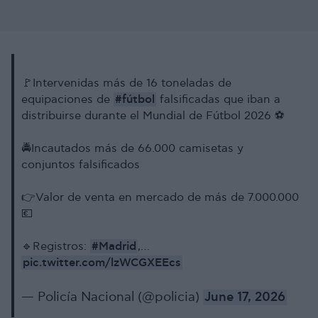
🚩Intervenidas más de 16 toneladas de
#fútbol
equipaciones de
falsificadas que iban a
distribuirse durante el Mundial de Fútbol 2026 ⚽️
🚔Incautados más de 66.000 camisetas y
conjuntos falsificados
👉Valor de venta en mercado de más de 7.000.000
💶
#Madrid
🔹Registros:
,…
pic.twitter.com/lzWCGXEEcs
— Policía Nacional (@policia)
June 17, 2026