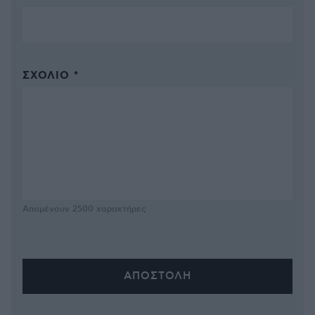
ΣΧΌΛΙΟ *
Απομένουν
2500
χαρακτήρες