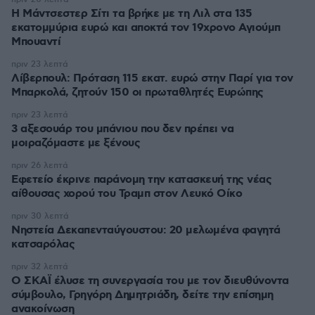
Η Μάντσεστερ Σίτι τα βρήκε με τη Λιλ στα 135
εκατομμύρια ευρώ και αποκτά τον 19χρονο Αγιούμπ
Μπουαντί
πριν 23 λεπτά
Λίβερπουλ: Πρόταση 115 εκατ. ευρώ στην Παρί για τον
Μπαρκολά, ζητούν 150 οι πρωταθλητές Ευρώπης
πριν 23 λεπτά
3 αξεσουάρ του μπάνιου που δεν πρέπει να
μοιραζόμαστε με ξένους
πριν 26 λεπτά
Εφετείο έκρινε παράνομη την κατασκευή της νέας
αίθουσας χορού του Τραμπ στον Λευκό Οίκο
πριν 30 λεπτά
Νηστεία Δεκαπενταύγουστου: 20 μελωμένα φαγητά
κατσαρόλας
πριν 32 λεπτά
Ο ΣΚΑΪ έλυσε τη συνεργασία του με τον διευθύνοντα
σύμβουλο, Γρηγόρη Δημητριάδη, δείτε την επίσημη
ανακοίνωση