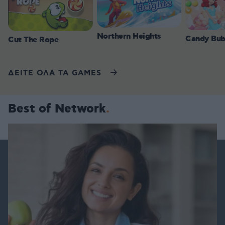
Northern Heights
Candy Bub
Cut The Rope
ΔΕΙΤΕ ΟΛΑ ΤΑ GAMES
Best of Network