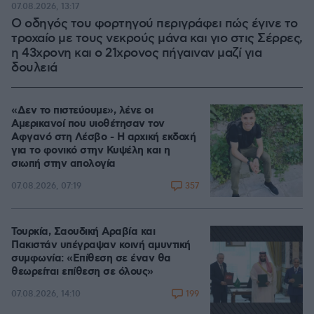
07.08.2026, 13:17
Ο οδηγός του φορτηγού περιγράφει πώς έγινε το
τροχαίο με τους νεκρούς μάνα και γιο στις Σέρρες,
η 43χρονη και ο 21χρονος πήγαιναν μαζί για
δουλειά
«Δεν το πιστεύουμε», λένε οι
Αμερικανοί που υιοθέτησαν τον
Αφγανό στη Λέσβο - Η αρχική εκδοχή
για το φονικό στην Κυψέλη και η
σιωπή στην απολογία
357
07.08.2026, 07:19
Τουρκία, Σαουδική Αραβία και
Πακιστάν υπέγραψαν κοινή αμυντική
συμφωνία: «Επίθεση σε έναν θα
θεωρείται επίθεση σε όλους»
199
07.08.2026, 14:10