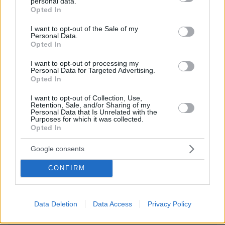
personal data.
grant or deny consent to Google and its third-party tags to
Opted In
use your data for below specified purposes in below Google
ΧΡΙΣΤΙΝΑ
consent section.
I want to opt-out of the Sale of my
Personal Data.
15.05.2025, 14:28
Opted In
ΟΧΙ ΑΠΛΑ ΔΗΜΟΣΙΟ.... ΣΤΗΝ ΑΣΤΥΝΟΜΙΑ .....
ΑΠΑΝΤΗΣΗ
I want to opt-out of processing my
Personal Data for Targeted Advertising.
Opted In
I want to opt-out of Collection, Use,
ΦΟΡΤΩΣΗ ΠΕΡΙΣΣΟΤΕΡΩΝ ΣΧΟΛΙΩΝ
Retention, Sale, and/or Sharing of my
Personal Data that Is Unrelated with the
Purposes for which it was collected.
Opted In
ΠΡΟΣΘΗΚΗ ΣΧΟΛΙΟΥ
Google consents
ΌΝΟΜΑ *
CONFIRM
Data Deletion
Data Access
Privacy Policy
EMAIL