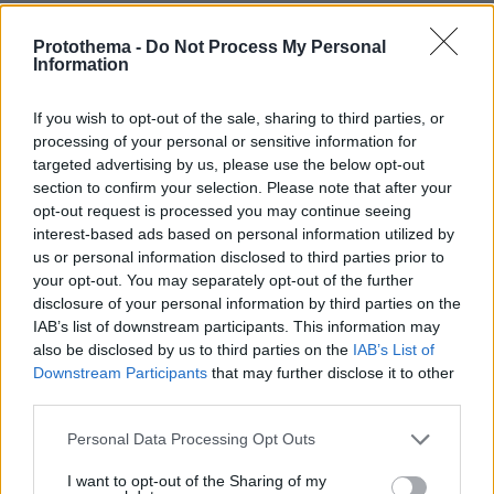
Σακίλ
Protothema -
Do Not Process My Personal
15.05.2025, 16:50
Information
Δεν είναι να ταξιδεύεις στο εξωτερικό. Ακρίβυναν
και τα εισιτήρια..
If you wish to opt-out of the sale, sharing to third parties, or
processing of your personal or sensitive information for
ΑΠΑΝΤΗΣΗ
targeted advertising by us, please use the below opt-out
section to confirm your selection. Please note that after your
Vag
opt-out request is processed you may continue seeing
15.05.2025, 16:22
interest-based ads based on personal information utilized by
Το βαπόρι απ' την Περσία πιάστηκε στη Γεωργία...
us or personal information disclosed to third parties prior to
your opt-out. You may separately opt-out of the further
ΑΠΑΝΤΗΣΗ
disclosure of your personal information by third parties on the
IAB’s list of downstream participants. This information may
also be disclosed by us to third parties on the
IAB’s List of
Downstream Participants
that may further disclose it to other
third parties.
El Hazar
15.05.2025, 16:13
Please note that this website/app uses one or more Google
Personal Data Processing Opt Outs
Το 10% είμαστε καλοί άνθρωποι.
services and may gather and store information including but
not limited to your visit or usage behaviour. You may click to
I want to opt-out of the Sharing of my
ΑΠΑΝΤΗΣΗ