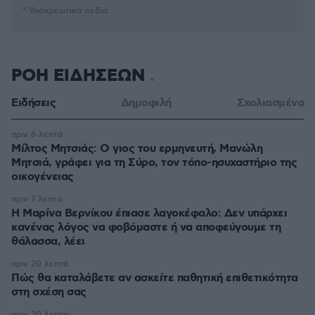
* Υποχρεωτικά πεδία
ΡΟΗ ΕΙΔΗΣΕΩΝ
Ειδήσεις
Δημοφιλή
Σχολιασμένα
πριν 6 λεπτά
Μίλτος Μητσιάς: Ο γιος του ερμηνευτή, Μανώλη
Μητσιά, γράφει για τη Σύρο, τον τόπο-ησυχαστήριο της
οικογένειας
πριν 7 λεπτά
Η Μαρίνα Βερνίκου έπιασε λαγοκέφαλο: Δεν υπάρχει
κανένας λόγος να φοβόμαστε ή να αποφεύγουμε τη
θάλασσα, λέει
πριν 20 λεπτά
Πώς θα καταλάβετε αν ασκείτε παθητική επιθετικότητα
στη σχέση σας
πριν 20 λεπτά