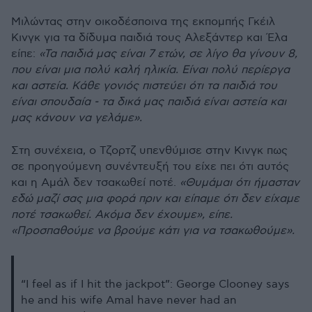
Μιλώντας στην οικοδέσποινα της εκπομπής Γκέιλ
Κινγκ για τα δίδυμα παιδιά τους Αλεξάντερ και Έλα
είπε:
«Τα παιδιά μας είναι 7 ετών, σε λίγο θα γίνουν 8,
που είναι μια πολύ καλή ηλικία. Είναι πολύ περίεργα
και αστεία. Κάθε γονιός πιστεύει ότι τα παιδιά του
είναι σπουδαία - τα δικά μας παιδιά είναι αστεία και
μας κάνουν να γελάμε».
Στη συνέχεια, ο Τζορτζ υπενθύμισε στην Κινγκ πως
σε προηγούμενη συνέντευξή του είχε πει ότι αυτός
και η Αμάλ δεν τσακωθεί ποτέ.
«Θυμάμαι ότι ήμασταν
εδώ μαζί σας μια φορά πριν και είπαμε ότι δεν είχαμε
ποτέ τσακωθεί. Ακόμα δεν έχουμε», είπε.
«Προσπαθούμε να βρούμε κάτι για να τσακωθούμε».
“I feel as if I hit the jackpot”: George Clooney says
he and his wife Amal have never had an