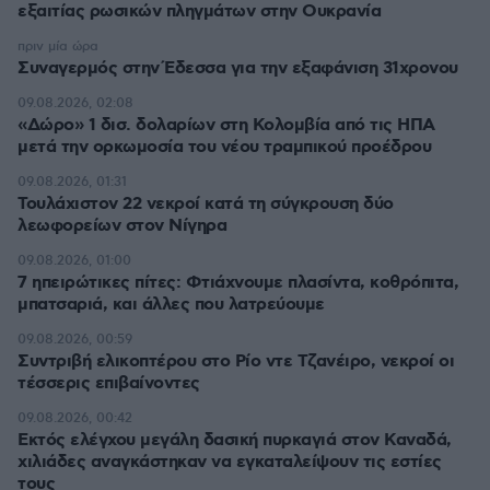
εξαιτίας ρωσικών πληγμάτων στην Ουκρανία
πριν μία ώρα
Συναγερμός στην Έδεσσα για την εξαφάνιση 31χρονου
09.08.2026, 02:08
«Δώρο» 1 δισ. δολαρίων στη Κολομβία από τις ΗΠΑ
μετά την ορκωμοσία του νέου τραμπικού προέδρου
09.08.2026, 01:31
Τουλάχιστον 22 νεκροί κατά τη σύγκρουση δύο
λεωφορείων στον Νίγηρα
09.08.2026, 01:00
7 ηπειρώτικες πίτες: Φτιάχνουμε πλασίντα, κοθρόπιτα,
μπατσαριά, και άλλες που λατρεύουμε
09.08.2026, 00:59
Συντριβή ελικοπτέρου στο Ρίο ντε Τζανέιρο, νεκροί οι
τέσσερις επιβαίνοντες
09.08.2026, 00:42
Εκτός ελέγχου μεγάλη δασική πυρκαγιά στον Καναδά,
χιλιάδες αναγκάστηκαν να εγκαταλείψουν τις εστίες
τους