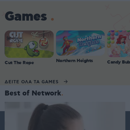
Games
Northern Heights
Candy Bub
Cut The Rope
ΔΕΙΤΕ ΟΛΑ ΤΑ GAMES
Best of Network