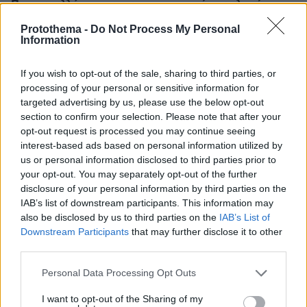
Ποιοι απαλλάσσονται και ποιοι μπορούν να πληρώσουν
με το μήνα τα τέλη κυκλοφορίας
Protothema -
Do Not Process My Personal
Η διαδικασία για τέλη κυκλοφορίας με τον μήνα -
Information
Πώς διαμορφώνονται τα πρόστιμα και ποιοι
απαλάσσονται
If you wish to opt-out of the sale, sharing to third parties, or
processing of your personal or sensitive information for
targeted advertising by us, please use the below opt-out
section to confirm your selection. Please note that after your
opt-out request is processed you may continue seeing
interest-based ads based on personal information utilized by
us or personal information disclosed to third parties prior to
your opt-out. You may separately opt-out of the further
disclosure of your personal information by third parties on the
IAB’s list of downstream participants. This information may
also be disclosed by us to third parties on the
IAB’s List of
Downstream Participants
that may further disclose it to other
third parties.
Please note that this website/app uses one or more Google
Personal Data Processing Opt Outs
services and may gather and store information including but
not limited to your visit or usage behaviour. You may click to
I want to opt-out of the Sharing of my