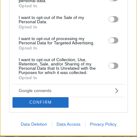
personal data.
grant or deny consent to Google and its third-party tags to
Opted In
use your data for below specified purposes in below Google
consent section.
I want to opt-out of the Sale of my
Personal Data.
Opted In
I want to opt-out of processing my
Personal Data for Targeted Advertising.
23.12.2025, 09:08
Opted In
Πώς γίνεται η εξόφληση για τα τέλη κυκλοφορίας χωρίς
κωδικούς taxisnet, τα πρόστιμα για τους ασυνεπείς
I want to opt-out of Collection, Use,
Retention, Sale, and/or Sharing of my
Αντίστροφη μέτρηση για τα τέλη κυκλοφορίας 2026
Personal Data that Is Unrelated with the
και την πληρωμή τους - Για δεύτερη σερί χρονιά δεν
Purposes for which it was collected.
Opted In
προβλέπεται παράταση, πρόστιμα για όσους δεν τα
πληρώσουν μέχρι τέλος του χρόνου
Google consents
CONFIRM
Data Deletion
Data Access
Privacy Policy