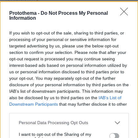
Καταδικάστηκε δάσκαλος δημοτικού που έστελνε
σεξουαλικά μηνύματα σε μαθήτριες στη Θεσσαλονίκη
Protothema -
Do Not Process My Personal
Information
Ο δάσκαλος που εργαζόταν σε ιδιωτικό σχολείο της
Θεσσαλονίκης, κρίθηκε ένοχος για προσβολή
If you wish to opt-out of the sale, sharing to third parties, or
γενετήσιας αξιοπρέπειας κατά συρροή, σε βάρος έξι
processing of your personal or sensitive information for
μαθητριών του ηλικίας 10-11 ετών
targeted advertising by us, please use the below opt-out
section to confirm your selection. Please note that after your
opt-out request is processed you may continue seeing
interest-based ads based on personal information utilized by
us or personal information disclosed to third parties prior to
your opt-out. You may separately opt-out of the further
disclosure of your personal information by third parties on the
IAB’s list of downstream participants. This information may
also be disclosed by us to third parties on the
IAB’s List of
Downstream Participants
that may further disclose it to other
third parties.
Please note that this website/app uses one or more Google
Personal Data Processing Opt Outs
services and may gather and store information including but
not limited to your visit or usage behaviour. You may click to
I want to opt-out of the Sharing of my