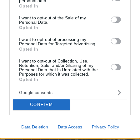
personal data.
grant or deny consent to Google and its third-party tags to
Opted In
use your data for below specified purposes in below Google
consent section.
I want to opt-out of the Sale of my
Personal Data.
Opted In
I want to opt-out of processing my
Personal Data for Targeted Advertising.
Opted In
80
23.03.2026, 17:46
I want to opt-out of Collection, Use,
«Μικρό ταρανδάκι» αλά ελληνικά: Η επίμονη stalker
Retention, Sale, and/or Sharing of my
ενός αστυφύλακα, που τον «έστειλε» μετάθεση στη
Personal Data that Is Unrelated with the
Purposes for which it was collected.
Θράκη
Opted In
Στην υπόθεση που θυμίζει τη σειρά του Netflix,
πρωταγωνιστεί μία 40χρονη Ελληνίδα λογίστρια
Google consents
«Μάρθα» και ένας νεαρός αστυνομικός, θύμα της
εμμονής της - Το υπηρεσιακό καθήκον μετατράπηκε
CONFIRM
σε εφιάλτη - Το δικαστήριο δεν δέχτηκε «μειωμένο
καταλογισμό» λόγω ψυχικής νόσου της stalker και
την καταδίκασε
Data Deletion
Data Access
Privacy Policy