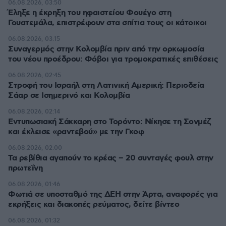
06.08.2026, 03:50
Έληξε η έκρηξη του ηφαιστείου Φουέγο στη
Γουατεμάλα, επιστρέφουν στα σπίτια τους οι κάτοικοι
06.08.2026, 03:15
Συναγερμός στην Κολομβία πριν από την ορκωμοσία
του νέου προέδρου: Φόβοι για τρομοκρατικές επιθέσεις
06.08.2026, 02:45
Στροφή του Ισραήλ στη Λατινική Αμερική: Περιοδεία
Σάαρ σε Ισημερινό και Κολομβία
06.08.2026, 02:14
Εντυπωσιακή Σάκκαρη στο Τορόντο: Νίκησε τη Σονμέζ
και έκλεισε «ραντεβού» με την Γκοφ
06.08.2026, 02:00
Τα ρεβίθια αγαπούν το κρέας – 20 συνταγές φουλ στην
πρωτεΐνη
06.08.2026, 01:46
Φωτιά σε υποσταθμό της ΔΕΗ στην Άρτα, αναφορές για
εκρήξεις και διακοπές ρεύματος, δείτε βίντεο
06.08.2026, 01:32