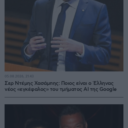
05.08.2026, 21:43
Σερ Ντέμης Χασάμπης: Ποιος είναι ο Έλληνας
νέος «εγκέφαλος» του τμήματος AI της Google