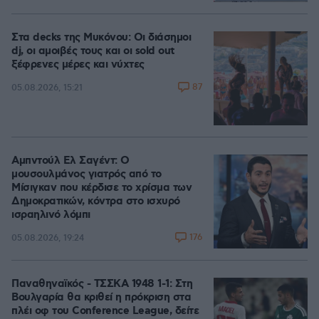
Loaded
:
100.00%
Στα decks της Μυκόνου: Οι διάσημοι
dj, οι αμοιβές τους και οι sold out
ξέφρενες μέρες και νύχτες
87
05.08.2026, 15:21
Αμπντούλ Ελ Σαγέντ: Ο
μουσουλμάνος γιατρός από το
Μίσιγκαν που κέρδισε το χρίσμα των
Δημοκρατικών, κόντρα στο ισχυρό
ισραηλινό λόμπι
176
05.08.2026, 19:24
Παναθηναϊκός - ΤΣΣΚΑ 1948 1-1: Στη
Βουλγαρία θα κριθεί η πρόκριση στα
πλέι οφ του Conference League, δείτε