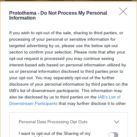
Protothema -
Do Not Process My Personal
Information
If you wish to opt-out of the sale, sharing to third parties, or
processing of your personal or sensitive information for
targeted advertising by us, please use the below opt-out
section to confirm your selection. Please note that after your
opt-out request is processed you may continue seeing
interest-based ads based on personal information utilized by
us or personal information disclosed to third parties prior to
your opt-out. You may separately opt-out of the further
disclosure of your personal information by third parties on the
IAB’s list of downstream participants. This information may
also be disclosed by us to third parties on the
IAB’s List of
Downstream Participants
that may further disclose it to other
05.08.2026, 20:15
third parties.
Η εξομολόγηση της συζύγου του Κώστα Σόμμερ:
Ανησυχώ μήπως ξεχάσει πόσο πολύ τον
Please note that this website/app uses one or more Google
Personal Data Processing Opt Outs
χρειαζόμαστε και πόσο τον αγαπάμε
services and may gather and store information including but
not limited to your visit or usage behaviour. You may click to
I want to opt-out of the Sharing of my