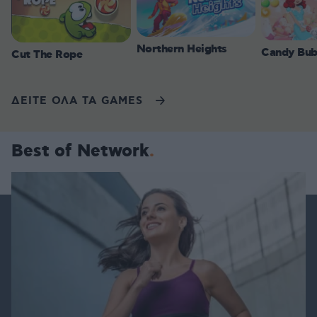
Northern Heights
Candy Bub
Cut The Rope
ΔΕΙΤΕ ΟΛΑ ΤΑ GAMES
Best of Network