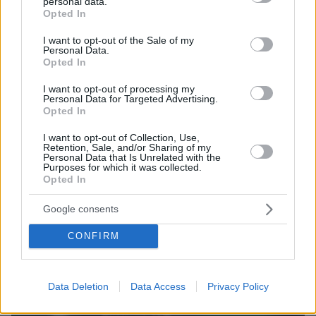
personal data.
grant or deny consent to Google and its third-party tags to
Opted In
use your data for below specified purposes in below Google
consent section.
I want to opt-out of the Sale of my
Personal Data.
Opted In
I want to opt-out of processing my
Personal Data for Targeted Advertising.
Opted In
I want to opt-out of Collection, Use,
Retention, Sale, and/or Sharing of my
Personal Data that Is Unrelated with the
Purposes for which it was collected.
01.01.2026, 18:08
Opted In
Παναθηναϊκός: Παραμένει στους πράσινους έως το
τέλος της σεζόν ο Γιούρτσεβεν
Google consents
Παναθηναϊκός και Ομέρ Γιούρτσεβεν συμφώνησαν
CONFIRM
να πορευτούν μαζί έως το καλοκαίρι του 2026
Data Deletion
Data Access
Privacy Policy