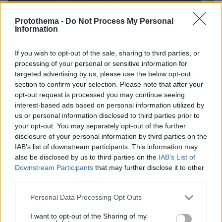
Protothema -
Do Not Process My Personal
20.01.2026, 23:23
Information
Παναθηναϊκός: Ο Αταμάν δεν χρησιμοποίησε ούτε
λεπτό τους Γιουρτσεβέν και Σορτς στο παιχνίδι με τη
If you wish to opt-out of the sale, sharing to third parties, or
Μπασκόνια
processing of your personal or sensitive information for
Λίγες μέρες μετά τις δηλώσεις του Τούρκου για
targeted advertising by us, please use the below opt-out
ορισμένους παίκτες, τους οποίους δεν κατονόμασε,
section to confirm your selection. Please note that after your
που «χαλάνε» το σύστημα της ομάδας του, δεν
opt-out request is processed you may continue seeing
χρησιμοποίησε καθόλου τους Σορτς και Γιουρτσεβέν
interest-based ads based on personal information utilized by
us or personal information disclosed to third parties prior to
your opt-out. You may separately opt-out of the further
disclosure of your personal information by third parties on the
IAB’s list of downstream participants. This information may
also be disclosed by us to third parties on the
IAB’s List of
Downstream Participants
that may further disclose it to other
third parties.
Please note that this website/app uses one or more Google
Personal Data Processing Opt Outs
services and may gather and store information including but
not limited to your visit or usage behaviour. You may click to
I want to opt-out of the Sharing of my