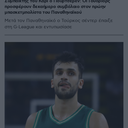
Συμπαίκτης του Κάρι ο Γιούρτσεβεν: Οι Γουόριορς
προσφέρουν δεκαήμερο συμβόλαιο στον πρώην
μπασκετμπολίστα του Παναθηναϊκού
Μετά τον Παναθηναϊκό ο Τούρκος σέντερ έπαιξε
στη G-League και εντυπωσίασε