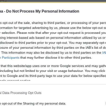
4
4
αξί η Αττική την Τετάρτη και
ma -
Do Not Process My Personal Information
μπτη - Τα αιτήματα του ΣΑΤΑ
to opt-out of the sale, sharing to third parties, or processing of your per
ιτήματα των οδηγών ταξί
formation for targeted advertising by us, please use the below opt-out s
r selection. Please note that after your opt-out request is processed y
eing interest-based ads based on personal information utilized by us or
disclosed to third parties prior to your opt-out. You may separately opt-
12
losure of your personal information by third parties on the IAB’s list of
ο δελτίο καιρού από την ΕΜΥ,
. This information may also be disclosed by us to third parties on the
IA
ι ισχυρές βροχές και
Participants
that may further disclose it to other third parties.
δες από αύριο - Πότε
 that this website/app uses one or more Google services and may gath
including but not limited to your visit or usage behaviour. You may click 
εται η Αττική
 to Google and its third-party tags to use your data for below specifi
ogle consent section.
 ξεκινά από τα δυτικά - Για έντονα φαινόμενα
ί ο Μαρουσάκης
l Data Processing Opt Outs
o opt-out of the Sharing of my personal data.
4