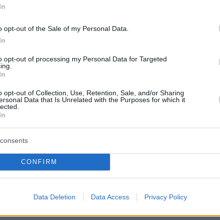
In
 κακοκαιρία από αύριο με
δες και στην Αττική - Για έντονα
o opt-out of the Sale of my Personal Data.
In
ενα προειδοποιεί ο
to opt-out of processing my Personal Data for Targeted
σάκης
ing.
In
οπικές καταιγίδες στα δυτικά - Πτώση της
o opt-out of Collection, Use, Retention, Sale, and/or Sharing
ς από Τετάρτη
ersonal Data that Is Unrelated with the Purposes for which it
lected.
In
2
 κακοκαιρία από την Τρίτη με
consents
δες και στην Αττική, η
CONFIRM
ψη Αρναούτογλου - Βροχές με
και 20άρια σήμερα σε όλη τη
Data Deletion
Data Access
Privacy Policy