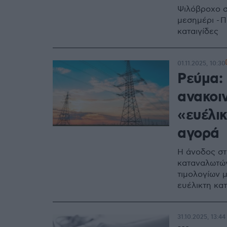
Ψιλόβροχο στ
μεσημέρι - Π
καταιγίδες
01.11.2025, 10:30
Ρεύμα:
ανακοιν
«ευέλικ
αγορά
Η άνοδος στ
καταναλωτών
τιμολογίων μ
ευέλικτη κα
31.10.2025, 13:44