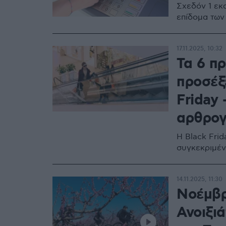
Σχεδόν 1 εκ
επίδομα των
17.11.2025, 10:32
Τα 6 π
προσέξ
Friday 
αρθρο
Η Black Frid
συγκεκριμέν
14.11.2025, 11:30
Νοέμβρ
Ανοιξιά