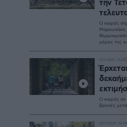
την Τετ
τελευτ
Ο καιρός σή
Μαρουσάκη ν
θερμοκρασία
μέρος της 
13.11.2025, 11:23
Έρχεται
δεκαήμ
εκτιμήσ
Ο καιρός σε 
βροχές μετά
08.11.2025, 10:58