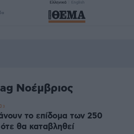
Ελληνικά
English
δα
tag Νοέμβριος
3
χάνουν το επίδομα των 250
πότε θα καταβληθεί