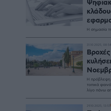
Ψηφιακ
κλάδους
εφαρμο
Η σημασία τ
31.10.2025, 08:5
Βροχές
κυλήσε
Νοεμβρ
Η πρόβλεψη 
τοπικά φαιν
λίγο πάνω α
29.10.2025, 13:57