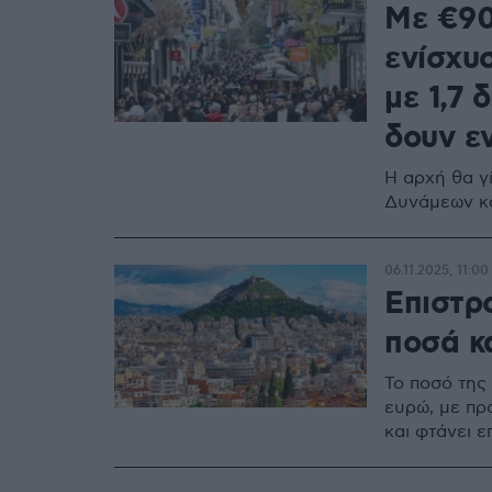
Με €90
ενίσχυσ
με 1,7 
δουν ε
Η αρχή θα γ
Δυνάμεων κ
06.11.2025, 11:00
Επιστρο
ποσά κ
Το ποσό της
ευρώ, με πρ
και φτάνει 