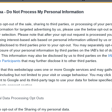
στο Κερατσίνι
ma -
Do Not Process My Personal Information
οκαλούν οι καταγγελίες γονέων για σοβαρά κενά
ς σε σχολεία του Κερατσινίου, με τα προβλήματα να
to opt-out of the sale, sharing to third parties, or processing of your per
ι και σε δημοτικές αθλητικές εγκαταστάσεις και
formation for targeted advertising by us, please use the below opt-out s
ια
r selection. Please note that after your opt-out request is processed y
eing interest-based ads based on personal information utilized by us or
disclosed to third parties prior to your opt-out. You may separately opt-
8
losure of your personal information by third parties on the IAB’s list of
μα 16 εκατ. για την αλιεία
. This information may also be disclosed by us to third parties on the
IA
Participants
that may further disclose it to other third parties.
νωσε ο Μαργαρίτης Σχοινάς:
 that this website/app uses one or more Google services and may gath
ύουμε για να βρούμε λύσεις για
including but not limited to your visit or usage behaviour. You may click 
λληνες ψαράδες»
 to Google and its third-party tags to use your data for below specifi
ogle consent section.
υ υπουργού Αγροτικής Ανάπτυξης και Τροφίμων
καλα Κερατσινίου μαζί με τον Ευρωπαίο Επίτροπο
l Data Processing Opt Outs
 Ωκεανών
o opt-out of the Sharing of my personal data.