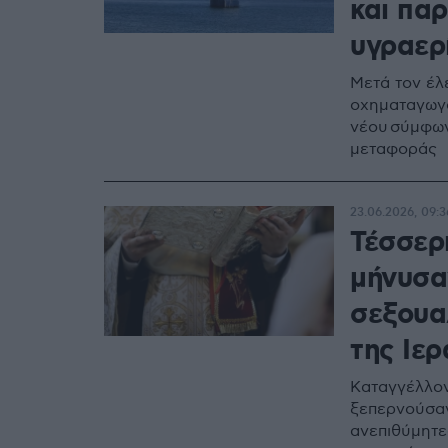
και πα
υγραερ
Μετά τον έλ
οχηματαγωγ
νέου σύμφων
μεταφοράς
23.06.2026, 09:3
Τέσσερι
μήνυσα
σεξουα
της Ιε
Καταγγέλλον
ξεπερνούσαν
ανεπιθύμητε