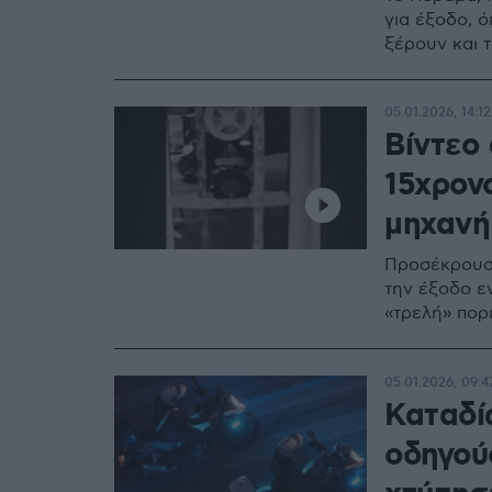
για έξοδο, 
ξέρουν και τ
05.01.2026, 14:12
Βίντεο
15χρον
μηχανή
Προσέκρουσε
την έξοδο ε
«τρελή» πορ
05.01.2026, 09:4
Καταδί
οδηγού