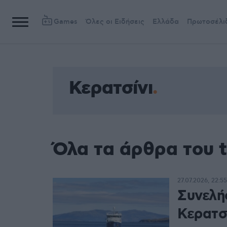
Games
Όλες οι Ειδήσεις
Ελλάδα
Πρωτοσέλι
Κερατσίνι
Όλα τα άρθρα του t
27.07.2026, 22:55
Συνελή
Κερατσ