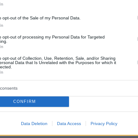
In
7
55
ίνι: Άνδρας πετούσε
o opt-out of the Sale of my Personal Data.
μενα από μπαλκόνι και πήδηξε
In
όστρωμα όταν πλησίασαν
to opt-out of processing my Personal Data for Targeted
ing.
In
μικοί
o opt-out of Collection, Use, Retention, Sale, and/or Sharing
 σε σταθερή κατάσταση - Για το περιστατικό
ersonal Data that Is Unrelated with the Purposes for which it
lected.
ε ο αρμόδιος Εισαγγελέας
In
5
09
consents
κτης άνοιξε φούρνο στο
CONFIRM
νι, βρήκε άδεια την ταμειακή
γε με...20 κομμάτια
Data Deletion
Data Access
Privacy Policy
ομπούρεκο, δείτε βίντεο