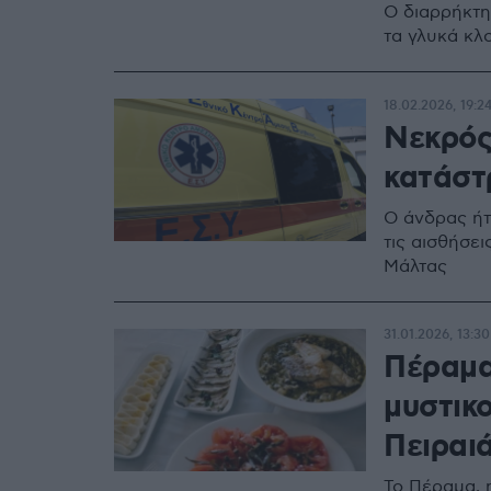
Ο διαρρήκτη
τα γλυκά κλ
18.02.2026, 19:2
Νεκρός
κατάστ
O άνδρας ήτ
τις αισθήσε
Μάλτας
31.01.2026, 13:30
Πέραμα
μυστικο
Πειραι
Το Πέραμα, η