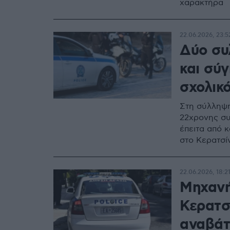
χαρακτήρα
22.06.2026, 23:5
Δύο συ
και σύ
σχολικ
Στη σύλληψη
22χρονης συ
έπειτα από 
στο Κερατσίν
22.06.2026, 18:2
Μηχανή
Κερατσί
αναβάτ