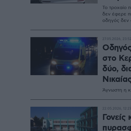
Το τροχαίο 
δεν έφερε π
οδηγός δεν 
27.05.2026, 23:5
Οδηγός
στο Κερ
δύο, δι
Νικαία
Άγνωστη η κ
22.05.2026, 12:2
Γονείς
πυρασφ