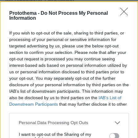
την Παρασκευή 7 Νοεμβρίου
Protothema -
Do Not Process My Personal
Information
If you wish to opt-out of the sale, sharing to third parties, or
processing of your personal or sensitive information for
targeted advertising by us, please use the below opt-out
section to confirm your selection. Please note that after your
opt-out request is processed you may continue seeing
interest-based ads based on personal information utilized by
us or personal information disclosed to third parties prior to
your opt-out. You may separately opt-out of the further
disclosure of your personal information by third parties on the
IAB’s list of downstream participants. This information may
also be disclosed by us to third parties on the
IAB’s List of
Downstream Participants
that may further disclose it to other
third parties.
Please note that this website/app uses one or more Google
Personal Data Processing Opt Outs
services and may gather and store information including but
not limited to your visit or usage behaviour. You may click to
I want to opt-out of the Sharing of my