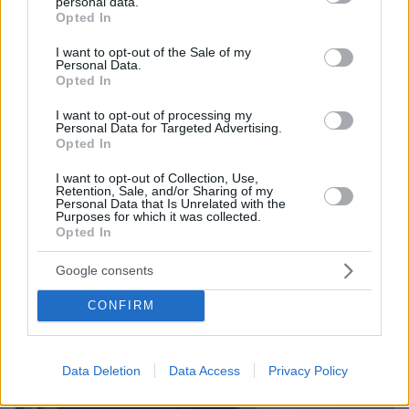
personal data.
grant or deny consent to Google and its third-party tags to
Opted In
use your data for below specified purposes in below Google
402
23.08.2025, 09:15
consent section.
I want to opt-out of the Sale of my
Η Νατάσσα Μποφίλιου ποζάρει με το μπικίνι της στη
Personal Data.
Φολέγανδρο – «Αγαπημένο μέρος» γράφει
Opted In
Δείτε την ανάρτηση που έκανε η τραγουδίστρια
I want to opt-out of processing my
Personal Data for Targeted Advertising.
Opted In
I want to opt-out of Collection, Use,
Retention, Sale, and/or Sharing of my
Personal Data that Is Unrelated with the
Purposes for which it was collected.
Opted In
Google consents
CONFIRM
Data Deletion
Data Access
Privacy Policy