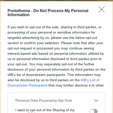
Protothema -
Do Not Process My Personal
Information
If you wish to opt-out of the sale, sharing to third parties, or
processing of your personal or sensitive information for
targeted advertising by us, please use the below opt-out
section to confirm your selection. Please note that after your
opt-out request is processed you may continue seeing
interest-based ads based on personal information utilized by
us or personal information disclosed to third parties prior to
your opt-out. You may separately opt-out of the further
disclosure of your personal information by third parties on the
IAB’s list of downstream participants. This information may
3
15.09.2025, 17:41
Καμία συνεργασία με την AfD στον β' γύρο των
also be disclosed by us to third parties on the
IAB’s List of
δημοτικών εκλογών στη Βόρεια Ρηνανία-Βεστφαλία,
Downstream Participants
that may further disclose it to other
λένε CDU και SPD
third parties.
Ο χριστιανοδημοκράτης πρωθυπουργός του
Please note that this website/app uses one or more Google
Personal Data Processing Opt Outs
κρατιδίου, αλλά και η επικεφαλής των
services and may gather and store information including but
Σοσιαλδημοκρατών, τόνισαν ότι τα κόμματά τους δεν
not limited to your visit or usage behaviour. You may click to
I want to opt-out of the Sharing of my