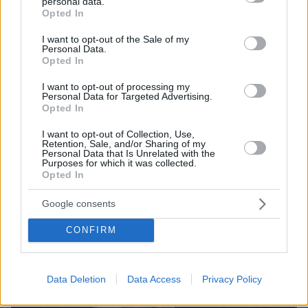
personal data.
θα στηρίξουν ποτέ ακροδεξιούς υποψήφιους
grant or deny consent to Google and its third-party tags to
Opted In
use your data for below specified purposes in below Google
consent section.
I want to opt-out of the Sale of my
Personal Data.
Opted In
I want to opt-out of processing my
Personal Data for Targeted Advertising.
Opted In
I want to opt-out of Collection, Use,
Retention, Sale, and/or Sharing of my
Personal Data that Is Unrelated with the
Purposes for which it was collected.
Opted In
Google consents
CONFIRM
Data Deletion
Data Access
Privacy Policy