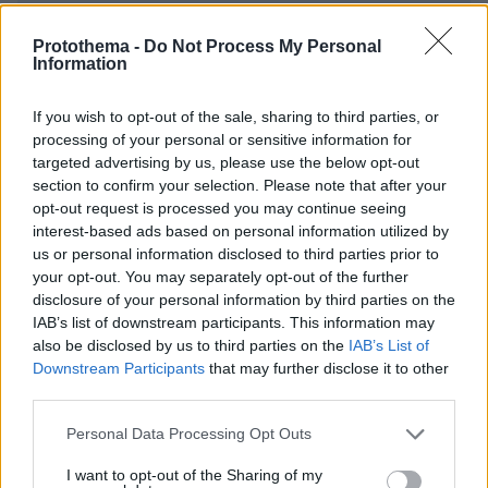
ΣΧΌΛΙΟ *
Protothema -
Do Not Process My Personal
Information
If you wish to opt-out of the sale, sharing to third parties, or
processing of your personal or sensitive information for
targeted advertising by us, please use the below opt-out
section to confirm your selection. Please note that after your
opt-out request is processed you may continue seeing
interest-based ads based on personal information utilized by
Απομένουν
2500
χαρακτήρες
us or personal information disclosed to third parties prior to
your opt-out. You may separately opt-out of the further
disclosure of your personal information by third parties on the
IAB’s list of downstream participants. This information may
also be disclosed by us to third parties on the
IAB’s List of
Downstream Participants
that may further disclose it to other
third parties.
* Υποχρεωτικά πεδία
Please note that this website/app uses one or more Google
Personal Data Processing Opt Outs
services and may gather and store information including but
not limited to your visit or usage behaviour. You may click to
I want to opt-out of the Sharing of my