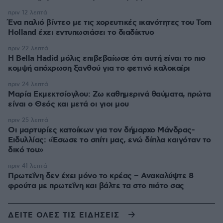
πριν 12 λεπτά
Ένα παλιό βίντεο με τις χορευτικές ικανότητες του Tom
Holland έχει εντυπωσιάσει το διαδίκτυο
πριν 22 λεπτά
Η Bella Hadid μόλις επιβεβαίωσε ότι αυτή είναι το πιο
κομψή απόχρωση ξανθού για το φετινό καλοκαίρι
πριν 24 λεπτά
Μαρία Εκμεκτσίογλου: Ζω καθημερινά θαύματα, πρώτα
είναι ο Θεός και μετά οι γιοι μου
πριν 25 λεπτά
Οι μαρτυρίες κατοίκων για τον δήμαρχο Μάνδρας-
Ειδυλλίας: «Έσωσε το σπίτι μας, ενώ δίπλα καιγόταν το
δικό του»
πριν 41 λεπτά
Πρωτεΐνη δεν έχει μόνο το κρέας – Ανακαλύψτε 8
φρούτα με πρωτεΐνη και βάλτε τα στο πιάτο σας
ΔΕΙΤΕ ΟΛΕΣ ΤΙΣ ΕΙΔΗΣΕΙΣ