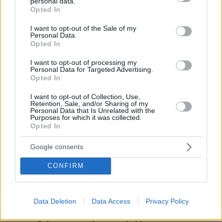
personal data.
grant or deny consent to Google and its third-party tags to
Opted In
ΡΟΗ ΕΙΔΗΣΕΩΝ
use your data for below specified purposes in below Google
consent section.
I want to opt-out of the Sale of my
Ειδήσεις
Δημοφιλή
Σχολιασμένα
Personal Data.
Opted In
πριν 7 λεπτά
I want to opt-out of processing my
8χρονος τραυματίστηκε στο κεφάλι μετά από βουτιά σε
Personal Data for Targeted Advertising.
παραλία της Χαλκιδικής
Opted In
πριν 9 λεπτά
I want to opt-out of Collection, Use,
Συνεδρίασε η Επιτροπή Εκτίμησης Κινδύνου λόγω των
Retention, Sale, and/or Sharing of my
Personal Data that Is Unrelated with the
υψηλών θερμοκρασιών και της ενίσχυσης των ανέμων
Purposes for which it was collected.
Opted In
πριν 11 λεπτά
Υπουργείο Υγείας: Στέλνει μήνυμα για ασφαλή
κολύμβηση στους άνω των 60 – 284 θάνατοι από πνιγμό
Google consents
πέρυσι
CONFIRM
πριν 12 λεπτά
ΠΑΟΚ: Βρήκε στον δικό του… εκτελεστή τον νέο του
φορ
Data Deletion
Data Access
Privacy Policy
πριν 12 λεπτά
Η επιστήμη πίσω από την τέλεια μαρμελάδα σύκο