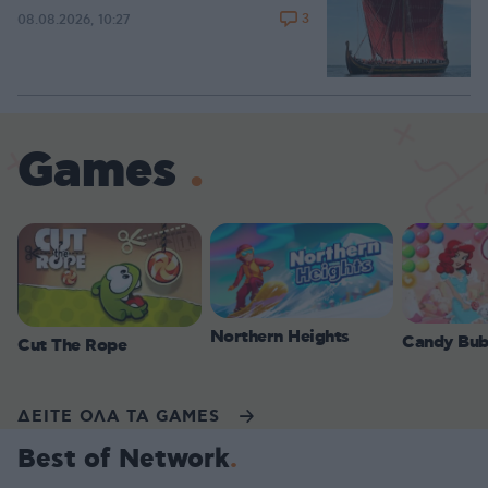
3
08.08.2026, 10:27
Games
Northern Heights
Candy Bub
Cut The Rope
ΔΕΙΤΕ ΟΛΑ ΤΑ GAMES
Best of Network