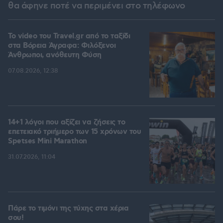
θα άφηνε ποτέ να περιμένει στο τηλέφωνο
To video του Travel.gr από το ταξίδι
στα Βόρεια Άγραφα: Φιλόξενοι
Άνθρωποι, ανόθευτη Φύση
07.08.2026, 12:38
14+1 λόγοι που αξίζει να ζήσεις το
επετειακό τριήμερο των 15 χρόνων του
Spetses Mini Marathon
31.07.2026, 11:04
Πάρε το τιμόνι της τύχης στα χέρια
σου!