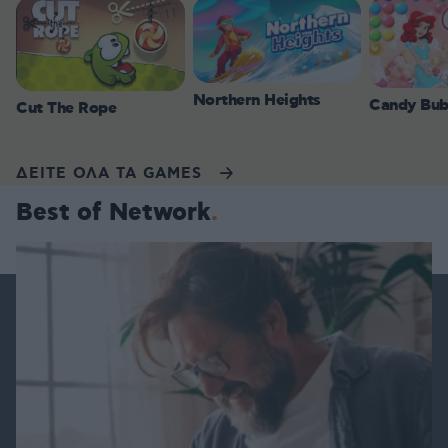
Northern Heights
Candy Bub
Cut The Rope
ΔΕΙΤΕ ΟΛΑ ΤΑ GAMES
Best of Network