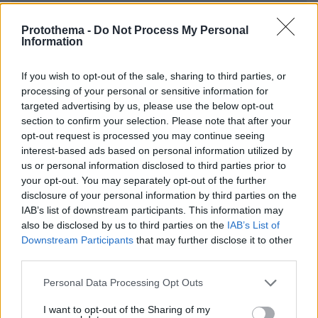
Απομένουν
2500
χαρακτήρες
Protothema -
Do Not Process My Personal
Information
If you wish to opt-out of the sale, sharing to third parties, or
processing of your personal or sensitive information for
targeted advertising by us, please use the below opt-out
section to confirm your selection. Please note that after your
* Υποχρεωτικά πεδία
opt-out request is processed you may continue seeing
interest-based ads based on personal information utilized by
us or personal information disclosed to third parties prior to
your opt-out. You may separately opt-out of the further
ΡΟΗ ΕΙΔΗΣΕΩΝ
disclosure of your personal information by third parties on the
IAB’s list of downstream participants. This information may
Ειδήσεις
Δημοφιλή
Σχολιασμένα
also be disclosed by us to third parties on the
IAB’s List of
Downstream Participants
that may further disclose it to other
πριν 18 λεπτά
third parties.
Ρωσία για το drone με εκρηκτικά σε γερμανικό
αεροδρόμιο: «Βιαστικά στημένη προβοκάτσια»
Please note that this website/app uses one or more Google
Personal Data Processing Opt Outs
services and may gather and store information including but
πριν 43 λεπτά
not limited to your visit or usage behaviour. You may click to
I want to opt-out of the Sharing of my
Ιδέες για πρωινό έτοιμο από το βράδυ: Εύκολες και