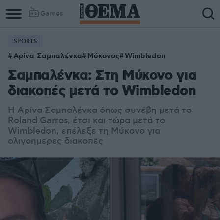
Games
SPORTS
Column
Column
Αρίνα Σαμπαλένκα
Μύκονος
Wimbledon
1
2
Σαμπαλένκα: Στη Μύκονο για
διακοπές μετά το Wimbledon
Η Αρίνα Σαμπαλένκα όπως συνέβη μετά το
Roland Garros, έτσι και τώρα μετά το
Wimbledon, επέλεξε τη Μύκονο για
ολιγοήμερες διακοπές