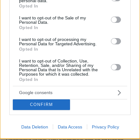
personal data.
grant or deny consent to Google and its third-party tags to
θρεπτικές επιλογές για κάθε μέρα
Opted In
use your data for below specified purposes in below Google
πριν μία ώρα
consent section.
I want to opt-out of the Sale of my
Ρωσικό πλήγμα προκάλεσε ζημιές σε γήπεδο στην
Personal Data.
Οδησσό μία ημέρα πριν από αγώνα πρωταθλήματος,
Opted In
δείτε βίντεο
I want to opt-out of processing my
Personal Data for Targeted Advertising.
08.08.2026, 00:30
Opted In
Είδατε σαμιαμίδι στο σπίτι σας; Γιατί δεν πρέπει να το
σκοτώσετε
I want to opt-out of Collection, Use,
Retention, Sale, and/or Sharing of my
08.08.2026, 00:28
Personal Data that Is Unrelated with the
Αποκαλύφθηκε η αιτία θανάτου του 29χρονου πρώην
Purposes for which it was collected.
NBAer Μπράντον Κλαρκ
Opted In
08.08.2026, 00:18
Google consents
Πώς εξαργυρώνεται το ιδιωτικό πρόγραμμα σύνταξης –
Όλες οι επιλογές
CONFIRM
08.08.2026, 00:14
Συνάντηση Ζελένσκι-Βούτσιτς στο Βελιγράδι:
Οικονομία, ασφάλεια και στο βάθος... Ρωσία
Data Deletion
Data Access
Privacy Policy
08.08.2026, 00:00