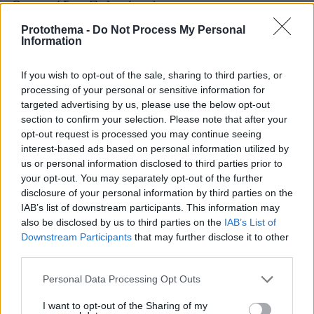
Ορεστιάδας Πολυνίκης)
5.000 μ.: Κώστας Σταμούλης (ΓΑΣ Αγρινίου)
Protothema -
Do Not Process My Personal
Information
3.000 μ. στιπλ: Νέστορας Κολιός (ΑΓΣ
Ιωαννίνων)
If you wish to opt-out of the sale, sharing to third parties, or
110 μ. εμπ.: Αναστάσης Ηλιόπουλος (ΓΣ
processing of your personal or sensitive information for
Κηφισιάς)
targeted advertising by us, please use the below opt-out
400 μ. εμπ.: Δημήτρης Λεβαντίνος
section to confirm your selection. Please note that after your
(Παναθηναϊκός ΑΟ)
opt-out request is processed you may continue seeing
interest-based ads based on personal information utilized by
Ύψος: Αντώνης Μέρλος (ΠΑΟΚ)
us or personal information disclosed to third parties prior to
Επί Κοντώ: Εμμανουήλ Καραλής (Ολυμπιακός
your opt-out. You may separately opt-out of the further
ΣΦΠ)
disclosure of your personal information by third parties on the
Μήκος: Μίλτος Τεντόγλου (ΓΣ Κηφισιάς)
IAB’s list of downstream participants. This information may
also be disclosed by us to third parties on the
IAB’s List of
Τριπλούν: Ανδρέας Πανταζής (ΑΟ Μεγάρων)
Downstream Participants
that may further disclose it to other
Σφαιροβολία: Κώστας Γεννίκης (ΟΦΚΑ Σέρρες)
third parties.
Δισκοβολία: Δημήτρης Παυλίδης (ΑΣ Αίας
Please note that this website/app uses one or more Google
Κιλκίς)
Personal Data Processing Opt Outs
services and may gather and store information including but
Σφυροβολία: Γιάννης Κορακίδης (ΓΣ Μανδρών)
not limited to your visit or usage behaviour. You may click to
I want to opt-out of the Sharing of my