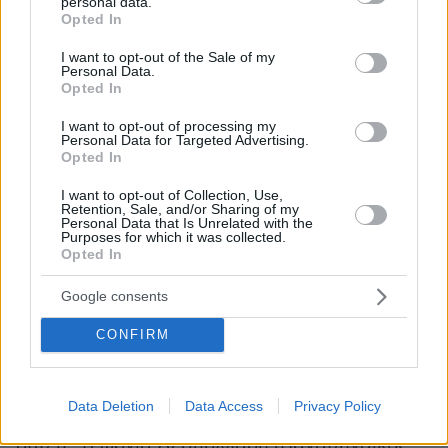
Ακοντισμός: Δημήτρης Τσίτσος (ΓΣ Ελευθέριος
personal data.
grant or deny consent to Google and its third-party tags to
Opted In
Βενιζέλος)
use your data for below specified purposes in below Google
consent section.
4Χ100 μ.: Σωτήρης Γκαραγκάνης (ΟΦΚΑ Α.
I want to opt-out of the Sale of my
Personal Data.
Δημητρίου Οδυσσέας), Βασίλης
Opted In
Μυριανθόπουλος (Παναθηναϊκός ΑΟ), Νικόλας
I want to opt-out of processing my
Παναγιωτόπουλος (ΓΣ Άθλος Κερατσίνι-
Personal Data for Targeted Advertising.
Δραπετσώνα), Λάμπρος Βολίκας (ΑΣ Έφηβος
Opted In
Χίου), Θοδωρής Βροντινός (ΠΑΟΚ), Βασίλης
I want to opt-out of Collection, Use,
Παπαμαργαρίτης (ΠΑΣ Πρωτ/των Κομοτηνής)
Retention, Sale, and/or Sharing of my
Personal Data that Is Unrelated with the
Purposes for which it was collected.
Opted In
Γυναίκες:
100 μ.: Πολυνίκη Εμμανουηλίδου (ΑΣΣ
Google consents
Αλέξανδρος Μακεδονίας)
CONFIRM
200 μ.: Πολυνίκη Εμμανουηλίδου (ΑΣΣ
Αλέξανδρος Μακεδονίας)
400 μ.: Αλεξία Παπαβασιλείου (ΠΑΣ Πρωτ/των
Data Deletion
Data Access
Privacy Policy
Κομοτηνής)
800 μ.: Γεωργία Δεσπολλάρη (Παναθηναϊκός