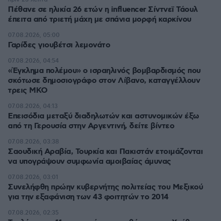
Πέθανε σε ηλικία 26 ετών η influencer Σίντνεϊ Τάουλ
έπειτα από τριετή μάχη με σπάνια μορφή καρκίνου
07.08.2026, 05:00
Γαρίδες γιουβέτσι λεμονάτο
07.08.2026, 04:54
«Έγκλημα πολέμου» ο ισραηλινός βομβαρδισμός που
σκότωσε δημοσιογράφο στον Λίβανο, καταγγέλλουν
τρεις ΜΚΟ
07.08.2026, 04:13
Επεισόδια μεταξύ διαδηλωτών και αστυνομικών έξω
από τη Γερουσία στην Αργεντινή, δείτε βίντεο
07.08.2026, 03:38
Σαουδική Αραβία, Τουρκία και Πακιστάν ετοιμάζονται
να υπογράψουν συμφωνία αμοιβαίας άμυνας
07.08.2026, 03:01
Συνελήφθη πρώην κυβερνήτης πολιτείας του Μεξικού
για την εξαφάνιση των 43 φοιτητών το 2014
07.08.2026, 02:35