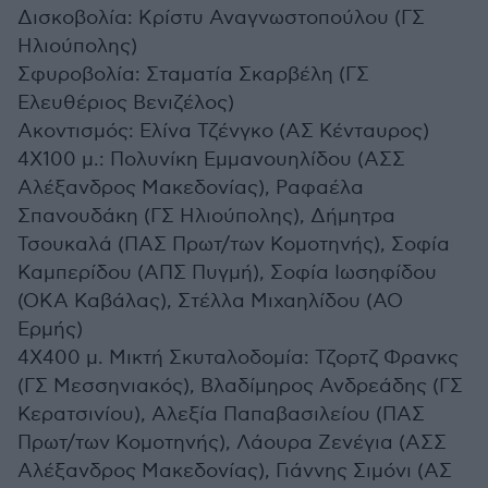
Δισκοβολία: Κρίστυ Αναγνωστοπούλου (ΓΣ
Ηλιούπολης)
Σφυροβολία: Σταματία Σκαρβέλη (ΓΣ
Ελευθέριος Βενιζέλος)
Ακοντισμός: Ελίνα Τζένγκο (ΑΣ Κένταυρος)
4Χ100 μ.: Πολυνίκη Εμμανουηλίδου (ΑΣΣ
Αλέξανδρος Μακεδονίας), Ραφαέλα
Σπανουδάκη (ΓΣ Ηλιούπολης), Δήμητρα
Τσουκαλά (ΠΑΣ Πρωτ/των Κομοτηνής), Σοφία
Καμπερίδου (ΑΠΣ Πυγμή), Σοφία Ιωσηφίδου
(ΟΚΑ Καβάλας), Στέλλα Μιχαηλίδου (ΑΟ
Ερμής)
4Χ400 μ. Μικτή Σκυταλοδομία: Τζορτζ Φρανκς
(ΓΣ Μεσσηνιακός), Βλαδίμηρος Ανδρεάδης (ΓΣ
Κερατσινίου), Αλεξία Παπαβασιλείου (ΠΑΣ
Πρωτ/των Κομοτηνής), Λάουρα Ζενέγια (ΑΣΣ
Αλέξανδρος Μακεδονίας), Γιάννης Σιμόνι (ΑΣ