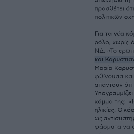
απειλήσει τη
προσθέτει ότ
πολιτικών σχ
Για τα νέα κ
ρόλο, χωρίς 
ΝΔ. «Το ερωτ
και Καρυστια
Μαρία Καρυστι
φθίνουσα και
απαντούν ότι
Υπογραμμίζει
κόμμα της: «
ηλικίες. Ο κό
ως αντισυστημ
φάσματα να σ