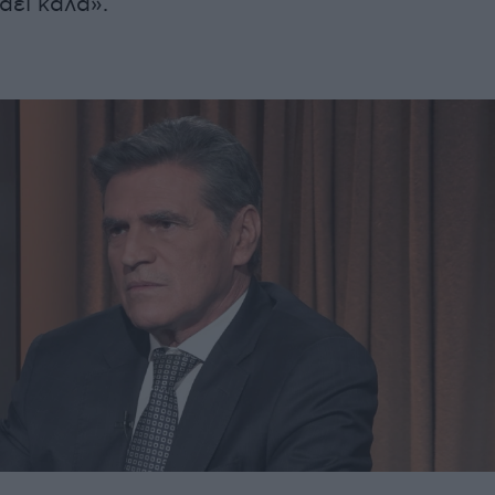
άει καλά».