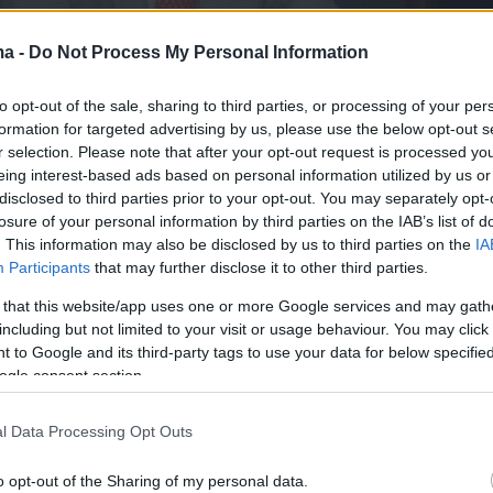
ma -
Do Not Process My Personal Information
to opt-out of the sale, sharing to third parties, or processing of your per
formation for targeted advertising by us, please use the below opt-out s
r selection. Please note that after your opt-out request is processed y
eing interest-based ads based on personal information utilized by us or
νησυχούν ιδιαίτερα για τον πόλεμο και τις
disclosed to third parties prior to your opt-out. You may separately opt-
υ στην οικονομία και την ασφάλεια», λέει ο
losure of your personal information by third parties on the IAB’s list of
ης. «
Η ΝΔ ευνοείται από την κατάσταση
, καθ
. This information may also be disclosed by us to third parties on the
IA
Participants
that may further disclose it to other third parties.
 κρίσης υπάρχει συσπείρωση γύρω από τη
σο, η σκανδαλολογία και θέματα, όπως ο
 that this website/app uses one or more Google services and may gath
including but not limited to your visit or usage behaviour. You may click 
τα Τέμπη, τη φθείρουν και την κρατούν πίσω»
 to Google and its third-party tags to use your data for below specifi
 σύμβουλος της MARC
επισήμανε
ότι
η ΝΔ
ogle consent section.
ο πρώτο κόμμα
και αυτή είναι μία από τις
αιότητες για το σκηνικό που διαμορφώνεται. «
l Data Processing Opt Outs
βητείται στην πρώτη θέση
. Κινείται σε
o opt-out of the Sharing of my personal data.