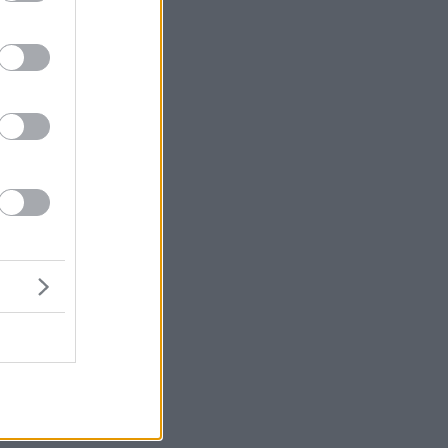
ών
ει
α
ει
Το
τι