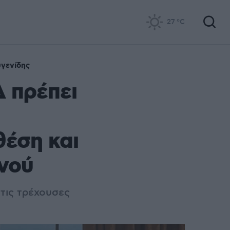
27
°C
υγενίδης
 πρέπει
θέση και
ανού
τις τρέχουσες