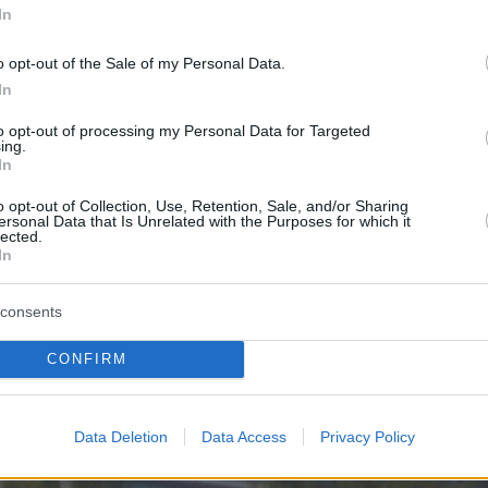
In
ο μεγαλοεπενδυτή
Τζορτζ Σόρος
, για τα
τε διαμερίσματα που διαθέτει η οικογένεια το
o opt-out of the Sale of my Personal Data.
 στις ίδιες περιοχές και τουλάχιστον το 2018
In
στα επίσημα χαρτιά να είναι κενά.
to opt-out of processing my Personal Data for Targeted
ing.
In
κό στη συγκεκριμένη υπόθεση είναι ότι η αγο
μάτων και η εκμίσθωσή τους από τη ΜΚΟ έγιν
o opt-out of Collection, Use, Retention, Sale, and/or Sharing
ersonal Data that Is Unrelated with the Purposes for which it
 μέρες.
lected.
In
consents
CONFIRM
Data Deletion
Data Access
Privacy Policy