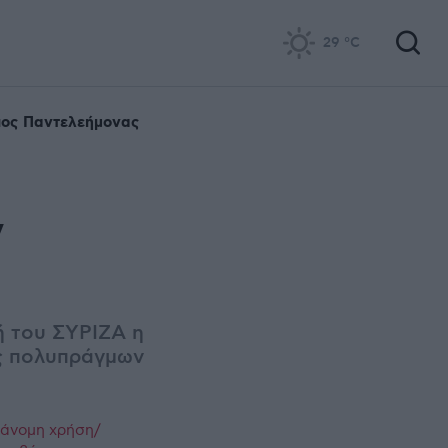
29
°C
ιος Παντελεήμονας
ν
ή του
ΣΥΡΙΖΑ
η
ός πολυπράγμων
ράνομη χρήση/