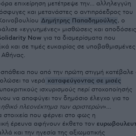
όρα επιχείρηση μετέτρεψε την… αλληλεγγύη
όσφυγες και μετανάστες ο αντιπρόεδρος του
Κοινοβουλίου
Δημήτρης Παπαδημούλης
, ο
άλισε «εγγυημένες» μισθώσεις και αποδόσει
Solidarity Now
για τα διαμερίσματα που
ικά και σε τιμές ευκαιρίας σε υποβαθμισμένες
ς Αθήνας.
σπάθεια που από την πρώτη στιγμή κατέβαλε
θολώσει τα νερά
καταφεύγοντας σε μισές
υποκριτικούς ισχυρισμούς περί στοχοποίησής
ένου να αποφύγει τον δημόσιο έλεγχο για το
«
ηθικό πλεονέκτημα των αριστερών
»…
α στοιχεία που φέρνει στο φως η
ική έρευνα αφήνουν έκθετο τον
ευρωβουλευ
αλλά και την ηγεσία της αξιωματικής