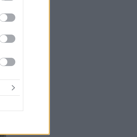
υ
ρά
ε