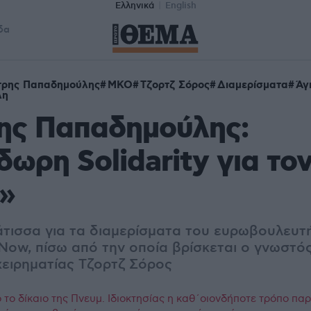
Ελληνικά
English
δα
τρης Παπαδημούλης
ΜΚΟ
Τζορτζ Σόρος
Διαμερίσματα
Άγ
λη
ης Παπαδημούλης:
δωρη Solidarity για το
»
τισσα για τα διαμερίσματα του ευρωβουλευτ
 Now
, πίσω από την οποία βρίσκεται ο γνωστ
χειρηματίας
Τζορτζ Σόρος
το δίκαιο της Πνευμ. Ιδιοκτησίας η καθ΄οιονδήποτε τρόπο πα