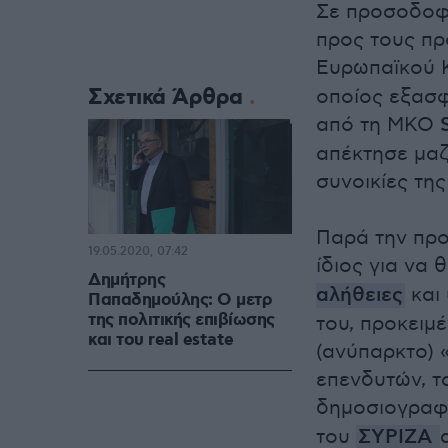
Σε προσοδοφ
προς τους πρ
Ευρωπαϊκού 
Σχετικά Άρθρα
οποίος εξασφ
από τη ΜΚΟ
απέκτησε μαζ
συνοικίες τη
Παρά την προ
19.05.2020, 07:42
ίδιος για να 
Δημήτρης
αλήθειες
και 
Παπαδημούλης: Ο μετρ
της πολιτικής επιβίωσης
του, προκειμ
και του real estate
(ανύπαρκτο) 
επενδυτών, τ
δημοσιογραφ
του
ΣΥΡΙΖΑ