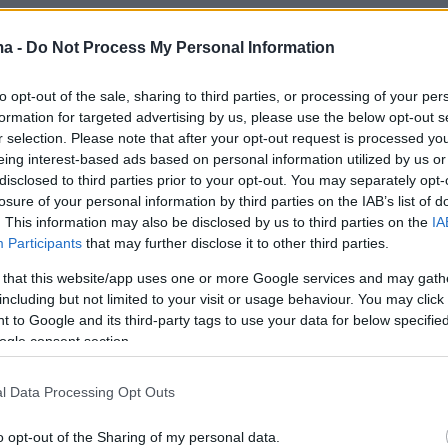
ης που προτίμησε την… αιδήμονα σιγή.
ma -
Do Not Process My Personal Information
to opt-out of the sale, sharing to third parties, or processing of your per
έα στοιχεία τα οποία έχει στη διάθεσή του κα
formation for targeted advertising by us, please use the below opt-out s
ως της δημοσιότητας το «ΘΕΜΑ», ο
r selection. Please note that after your opt-out request is processed y
ς του ΣΥΡΙΖΑ και η σύζυγός του μίσθωσαν τ
eing interest-based ads based on personal information utilized by us or
disclosed to third parties prior to your opt-out. You may separately opt-
018 στη ΜΚΟ Solidarity Now για την
losure of your personal information by third parties on the IAB’s list of
μεταναστών τέσσερα -και όχι τρία, όπως είχε
. This information may also be disclosed by us to third parties on the
IA
 παραδεχθεί σε μια συνέντευξη-ξέπλυμα που
Participants
that may further disclose it to other third parties.
στον ραδιοφωνικό σταθμό Στο Κόκκινο-
 that this website/app uses one or more Google services and may gath
 από τα οποία η οικογένεια Παπαδημούλη
including but not limited to your visit or usage behaviour. You may click 
 to Google and its third-party tags to use your data for below specifi
 το διόλου ευκαταφρόνητο
ετήσιο εισόδημα τ
ogle consent section.
l Data Processing Opt Outs
οποίο θα υπερδιπλασιαστεί εφόσον βρεθούν κ
αστές, όπως η ΜΚΟ που χρηματοδοτείται από τ
o opt-out of the Sharing of my personal data.