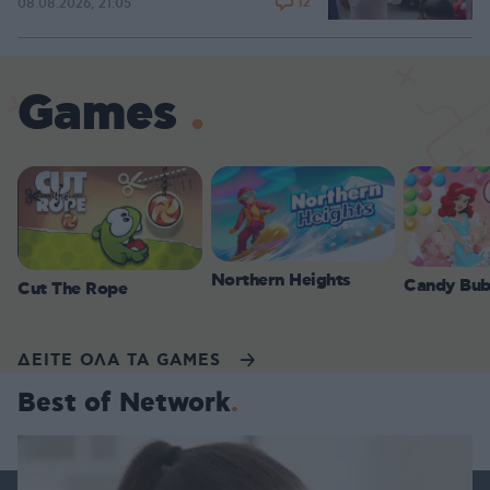
12
08.08.2026, 21:05
Games
Northern Heights
Candy Bub
Cut The Rope
ΔΕΙΤΕ ΟΛΑ ΤΑ GAMES
Best of Network