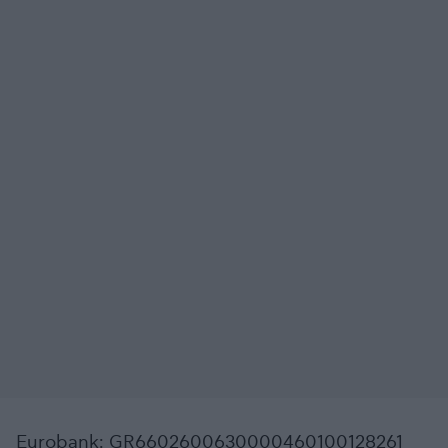
Eurobank: GR6602600630000460100128261