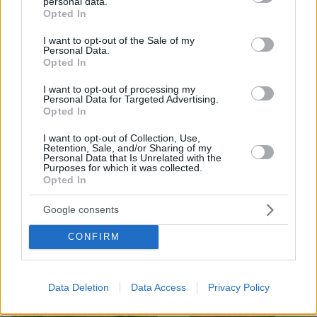
personal data.
grant or deny consent to Google and its third-party tags to
Opted In
use your data for below specified purposes in below Google
consent section.
I want to opt-out of the Sale of my
Personal Data.
Opted In
08.08.2026, 21:43
Χόρχε Μέσι: Ο εργάτης από το Ροσάριο που πήρε
I want to opt-out of processing my
Personal Data for Targeted Advertising.
τον 13χρονο Λιονέλ από το χέρι και άλλαξε την
Opted In
ιστορία του ποδοσφαίρου με μια υπογραφή σε...
χαρτοπετσέτα
I want to opt-out of Collection, Use,
Retention, Sale, and/or Sharing of my
Personal Data that Is Unrelated with the
Purposes for which it was collected.
Opted In
Google consents
CONFIRM
Data Deletion
Data Access
Privacy Policy