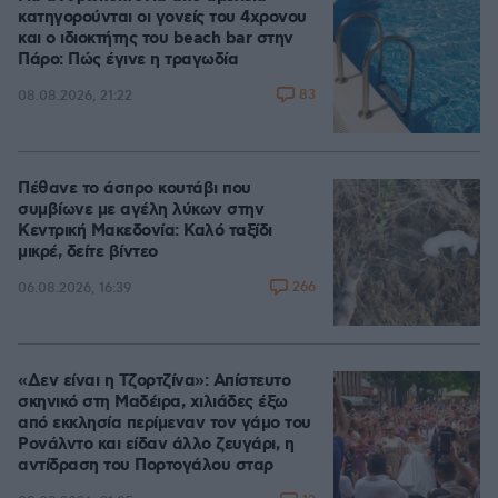
κατηγορούνται οι γονείς του 4χρονου
και ο ιδιοκτήτης του beach bar στην
Πάρο: Πώς έγινε η τραγωδία
83
08.08.2026, 21:22
Πέθανε το άσπρο κουτάβι που
συμβίωνε με αγέλη λύκων στην
Κεντρική Μακεδονία: Καλό ταξίδι
μικρέ, δείτε βίντεο
266
06.08.2026, 16:39
«Δεν είναι η Τζορτζίνα»: Απίστευτο
σκηνικό στη Μαδέιρα, χιλιάδες έξω
από εκκλησία περίμεναν τον γάμο του
Ρονάλντο και είδαν άλλο ζευγάρι, η
αντίδραση του Πορτογάλου σταρ