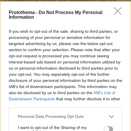
Συνδικαλιστής ψαράς που αποχώρησε από την
Ελπίδα της Καρυστιανού, της ζητά να τον
προστατέψει: Καταγγέλλει μεθοδευμένη σπίλωση
Protothema -
Do Not Process My Personal
Information
από μέλη του κόμματος
If you wish to opt-out of the sale, sharing to third parties, or
processing of your personal or sensitive information for
targeted advertising by us, please use the below opt-out
section to confirm your selection. Please note that after your
opt-out request is processed you may continue seeing
interest-based ads based on personal information utilized by
us or personal information disclosed to third parties prior to
your opt-out. You may separately opt-out of the further
disclosure of your personal information by third parties on the
IAB’s list of downstream participants. This information may
also be disclosed by us to third parties on the
IAB’s List of
Downstream Participants
that may further disclose it to other
third parties.
Please note that this website/app uses one or more Google
Personal Data Processing Opt Outs
services and may gather and store information including but
not limited to your visit or usage behaviour. You may click to
I want to opt-out of the Sharing of my