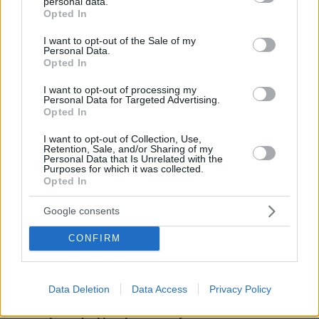
πριν 10 λεπτά
personal data.
grant or deny consent to Google and its third-party tags to
Διεθνές Ινστιτούτο Στρατηγικών Μελετών: Ανέτοιμη η
Opted In
use your data for below specified purposes in below Google
Ευρώπη για ρωσικές επιθέσεις με μη επανδρωμένα
consent section.
I want to opt-out of the Sale of my
αεροσκάφη
Personal Data.
Opted In
πριν 10 λεπτά
Από τη Μόρια στην Κυψέλη: Η σκοτεινή διαδρομή ενός
I want to opt-out of processing my
εγκλήματος - Ο ασυνόδευτος ανήλικος, η πυγμαχία και
Personal Data for Targeted Advertising.
η μοιραία συνάντηση με την άτυχη Σκωτσέζα
Opted In
πριν 16 λεπτά
I want to opt-out of Collection, Use,
Φωτιά σε χαμηλή βλάστηση στο Νέο Μοναστήρι
Retention, Sale, and/or Sharing of my
Φθιώτιδας, σηκώθηκαν τρία εναέρια
Personal Data that Is Unrelated with the
Purposes for which it was collected.
Opted In
πριν 16 λεπτά
Ποια είναι η νέα ασιατική τάση στο Pilates που
υπόσχεται ευεξία και ισορροπία
Google consents
πριν 17 λεπτά
CONFIRM
6 ενδιαφέρουσες, «άγνωστες» γωνιές της
Θεσσαλονίκης με τη ματιά μιας φωτογράφου
πριν 29 λεπτά
Data Deletion
Data Access
Privacy Policy
Διακοπή λειτουργίας των ντους στα beach bars ζητά η
κοινότητα Σάρτης στη Χαλκιδική, επικαλείται