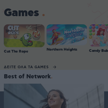
Games
Northern Heights
Candy Bub
Cut The Rope
ΔΕΙΤΕ ΟΛΑ ΤΑ GAMES
Best of Network