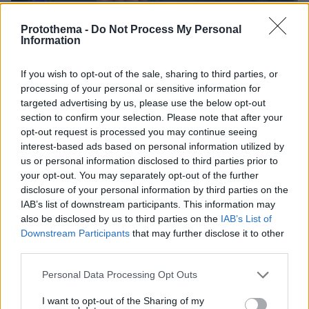
04.08.2026, 11:20
Πώς μια απλή ιδέα εξελίχθηκε σε κορυφαίο θεσμό
Protothema -
Do Not Process My Personal
Information
ρομποτικής στην Ελλάδα
If you wish to opt-out of the sale, sharing to third parties, or
06.08.2026, 10:52
processing of your personal or sensitive information for
Από μαθητής, φοιτητής σε άλλη πόλη!
targeted advertising by us, please use the below opt-out
section to confirm your selection. Please note that after your
26.07.2026, 09:54
opt-out request is processed you may continue seeing
Επαγγελματική Εκπαίδευση & Εξειδίκευση: Το Mοντέλο που
interest-based ads based on personal information utilized by
σε Bάζει στην Aγορά Eργασίας
us or personal information disclosed to third parties prior to
your opt-out. You may separately opt-out of the further
disclosure of your personal information by third parties on the
ΡΟΗ ΕΙΔΗΣΕΩΝ
IAB’s list of downstream participants. This information may
also be disclosed by us to third parties on the
IAB’s List of
Ειδήσεις
Δημοφιλή
Σχολιασμένα
Downstream Participants
that may further disclose it to other
third parties.
πριν 5 λεπτά
Please note that this website/app uses one or more Google
Η καλή υγεία ξεκινάει από το στόμα- 5 πράγματα που θα
Personal Data Processing Opt Outs
προστατέψουν το κατοικίδιό σας
services and may gather and store information including but
not limited to your visit or usage behaviour. You may click to
I want to opt-out of the Sharing of my