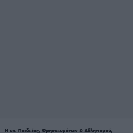
Η υπ. Παιδείας, Θρησκευμάτων & Αθλητισμού,