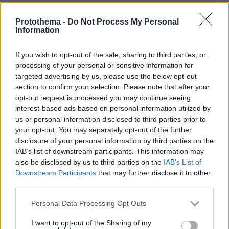
«Ότι ήταν να πούμε το είπαμε στην αστυνομία.
Protothema -
Do Not Process My Personal
Information
Σηκωθήκαμε το πρωί και τα είδαμε. Μας πήρε η
Τροχαία Κηφισιάς να έρθουμε για κατάθεση,
If you wish to opt-out of the sale, sharing to third parties, or
ότι βρέθηκε ο οδηγός. Ούτε ξέραμε ποιος
processing of your personal or sensitive information for
είναι», ανέφερε από την πλευρά της μία
targeted advertising by us, please use the below opt-out
γυναίκα που έδωσε κατάθεση.
section to confirm your selection. Please note that after your
opt-out request is processed you may continue seeing
interest-based ads based on personal information utilized by
«Είναι μεγάλη ζημιά και στα αυτοκίνητα, στον
us or personal information disclosed to third parties prior to
μαντρότοιχο, στα κάγκελα. Μεγάλη είναι η
your opt-out. You may separately opt-out of the further
ζημιά», είπε οδηγός.
disclosure of your personal information by third parties on the
IAB’s list of downstream participants. This information may
also be disclosed by us to third parties on the
IAB’s List of
Downstream Participants
that may further disclose it to other
third parties.
Please note that this website/app uses one or more Google
Personal Data Processing Opt Outs
services and may gather and store information including but
not limited to your visit or usage behaviour. You may click to
I want to opt-out of the Sharing of my