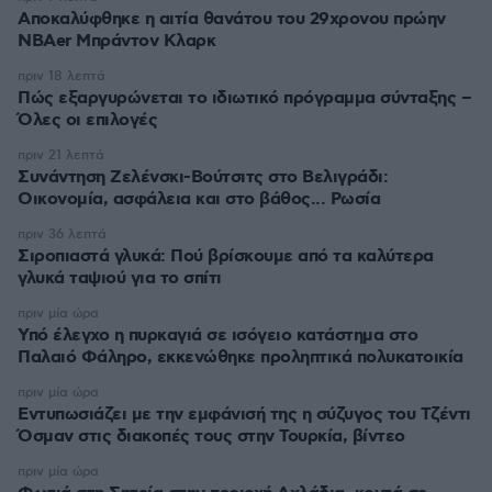
Αποκαλύφθηκε η αιτία θανάτου του 29χρονου πρώην
NBAer Μπράντον Κλαρκ
πριν 18 λεπτά
Πώς εξαργυρώνεται το ιδιωτικό πρόγραμμα σύνταξης –
Όλες οι επιλογές
πριν 21 λεπτά
Συνάντηση Ζελένσκι-Βούτσιτς στο Βελιγράδι:
Οικονομία, ασφάλεια και στο βάθος... Ρωσία
πριν 36 λεπτά
Σιροπιαστά γλυκά: Πού βρίσκουμε από τα καλύτερα
γλυκά ταψιού για το σπίτι
πριν μία ώρα
Υπό έλεγχο η πυρκαγιά σε ισόγειο κατάστημα στο
Παλαιό Φάληρο, εκκενώθηκε προληπτικά πολυκατοικία
πριν μία ώρα
Εντυπωσιάζει με την εμφάνισή της η σύζυγος του Τζέντι
Όσμαν στις διακοπές τους στην Τουρκία, βίντεο
πριν μία ώρα