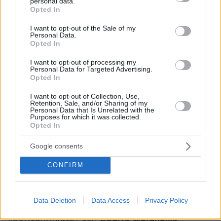
personal data.
grant or deny consent to Google and its third-party tags to
Opted In
use your data for below specified purposes in below Google
consent section.
I want to opt-out of the Sale of my
Personal Data.
Opted In
I want to opt-out of processing my
Personal Data for Targeted Advertising.
Opted In
I want to opt-out of Collection, Use,
Retention, Sale, and/or Sharing of my
Personal Data that Is Unrelated with the
Purposes for which it was collected.
Opted In
Google consents
CONFIRM
«Νόμιζα ότι ήταν σεισμός»
Data Deletion
Data Access
Privacy Policy
Στο σημείο όπου έγινε το
τροχαίο
με