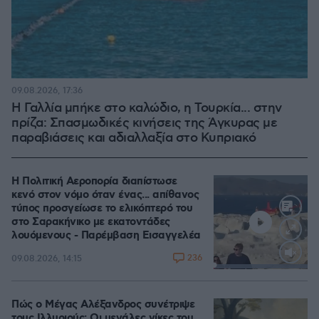
09.08.2026, 17:36
Η Γαλλία μπήκε στο καλώδιο, η Τουρκία... στην
πρίζα: Σπασμωδικές κινήσεις της Άγκυρας με
παραβιάσεις και αδιαλλαξία στο Κυπριακό
Η Πολιτική Αεροπορία διαπίστωσε
κενό στον νόμο όταν ένας... απίθανος
τύπος προσγείωσε το ελικόπτερό του
στο Σαρακήνικο με εκατοντάδες
λουόμενους - Παρέμβαση Εισαγγελέα
236
09.08.2026, 14:15
Loaded
:
100.00%
Πώς ο Μέγας Αλέξανδρος συνέτριψε
τους Ιλλυριούς: Οι μεγάλες νίκες του