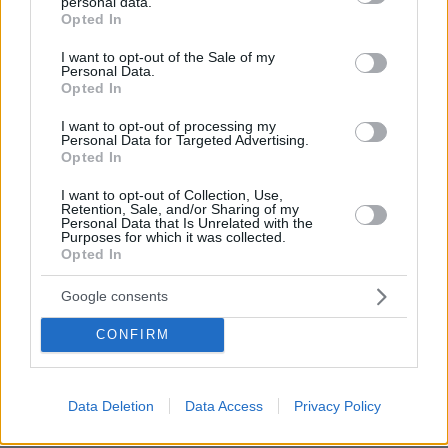
personal data.
grant or deny consent to Google and its third-party tags to
Opted In
use your data for below specified purposes in below Google
consent section.
I want to opt-out of the Sale of my
Personal Data.
Opted In
I want to opt-out of processing my
Personal Data for Targeted Advertising.
Opted In
I want to opt-out of Collection, Use,
Retention, Sale, and/or Sharing of my
Personal Data that Is Unrelated with the
Purposes for which it was collected.
Opted In
Google consents
CONFIRM
09.08.2026, 18:32
Γιαννακόπουλος για Ολυμπιακό: «Πριν 10 χρόνια
φώναζαν οφσάιντ, δεν ήξεραν ότι η μπάλα του
Data Deletion
Data Access
Privacy Policy
μπάσκετ είναι πορτοκαλί» - Τι είπε για Αταμάν,
Ομπράντοβιτς και Αγγελόπουλους