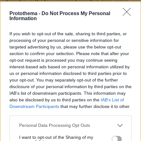
αρνήθηκε λόγω κούρασης»
Protothema -
Do Not Process My Personal
πριν 36 λεπτά
Information
Η καλή υγεία ξεκινάει από το στόμα- 5 πράγματα που θα
προστατέψουν το κατοικίδιό σας
If you wish to opt-out of the sale, sharing to third parties, or
πριν 41 λεπτά
processing of your personal or sensitive information for
Διεθνές Ινστιτούτο Στρατηγικών Μελετών: Ανέτοιμη η
targeted advertising by us, please use the below opt-out
Ευρώπη για ρωσικές επιθέσεις με μη επανδρωμένα
section to confirm your selection. Please note that after your
αεροσκάφη
opt-out request is processed you may continue seeing
interest-based ads based on personal information utilized by
us or personal information disclosed to third parties prior to
ΔΕΙΤΕ ΟΛΕΣ ΤΙΣ ΕΙΔΗΣΕΙΣ
your opt-out. You may separately opt-out of the further
disclosure of your personal information by third parties on the
IAB’s list of downstream participants. This information may
also be disclosed by us to third parties on the
IAB’s List of
ΤΑ ΠΙΟ ΔΗΜΟΦΙΛΗ
Downstream Participants
that may further disclose it to other
third parties.
Please note that this website/app uses one or more Google
Personal Data Processing Opt Outs
services and may gather and store information including but
not limited to your visit or usage behaviour. You may click to
I want to opt-out of the Sharing of my