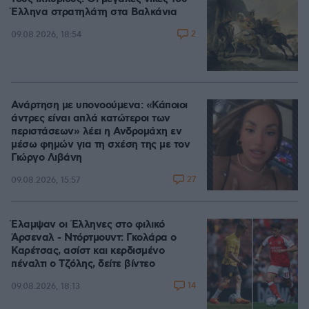
Έλληνα στρατηλάτη στα Βαλκάνια
2
09.08.2026, 18:54
Ανάρτηση με υπονοούμενα: «Κάποιοι
άντρες είναι απλά κατώτεροι των
περιστάσεων» λέει η Ανδρομάχη εν
μέσω φημών για τη σχέση της με τον
Γιώργο Λιβάνη
27
09.08.2026, 15:57
Έλαμψαν οι Έλληνες στο φιλικό
Άρσεναλ - Ντόρτμουντ: Γκολάρα ο
Καρέτσας, ασίστ και κερδισμένο
πέναλτι ο Τζόλης, δείτε βίντεο
14
09.08.2026, 18:13