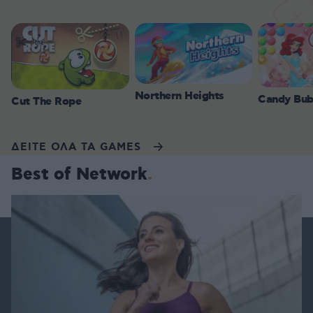
Northern Heights
Candy Bub
Cut The Rope
ΔΕΙΤΕ ΟΛΑ ΤΑ GAMES
Best of Network