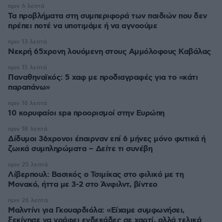
πριν 6 λεπτά
Τα προβλήματα στη συμπεριφορά των παιδιών που δεν
πρέπει ποτέ να υποτιμάμε ή να αγνοούμε
πριν 13 λεπτά
Νεκρή 65χρονη λουόμενη στους Αμμόλοφους Καβάλας
πριν 15 λεπτά
Παναθηναϊκός: 5 χαφ με προδιαγραφές για το «κάτι
παραπάνω»
πριν 16 λεπτά
10 κορυφαίοι spa προορισμοί στην Ευρώπη
πριν 18 λεπτά
Δίδυμοι 36χρονοι έπαιρναν επί 6 μήνες μόνο φυτικά ή
ζωικά συμπληρώματα – Δείτε τι συνέβη
πριν 25 λεπτά
Λίβερπουλ: Βασικός ο Τσιμίκας στο φιλικό με τη
Μονακό, ήττα με 3-2 στο Άνφιλντ, βίντεο
πριν 26 λεπτά
Μαλντίνι για Γκουαρδιόλα: «Είχαμε συμφωνήσει,
ξεκίνησε να γράφει ενδεκάδες σε χαρτί, αλλά τελικά