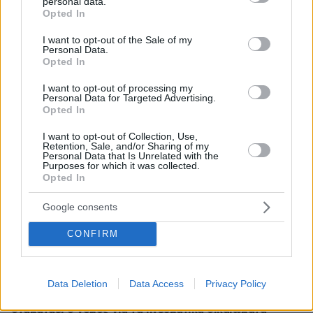
personal data.
πριν 5 λεπτά
grant or deny consent to Google and its third-party tags to
Opted In
Η επιστήμη πίσω από την τέλεια φάβα
use your data for below specified purposes in below Google
consent section.
πριν 5 λεπτά
I want to opt-out of the Sale of my
Personal Data.
Κόκκινο κρέας: Αυξάνει κατά 49% τον κίνδυνο διαβήτη
Opted In
– Με τι να το αντικαταστήσετε
I want to opt-out of processing my
πριν 7 λεπτά
Personal Data for Targeted Advertising.
Γονικές παροχές: Οι παγίδες στις μεταφορές χρημάτων
Opted In
που μπορεί να κοστίσουν σε φόρο
I want to opt-out of Collection, Use,
πριν 15 λεπτά
Retention, Sale, and/or Sharing of my
Συγκλονιστικό βίντεο από χειρουργείο την ώρα του
Personal Data that Is Unrelated with the
Purposes for which it was collected.
σεισμού των 7,1R στην Ιαπωνία: Τα πάντα κλυδωνίζονται,
Opted In
δύο προσπάθησαν να προστατεύσουν τον ασθενή
πριν 21 λεπτά
Google consents
Οι τελευταίες ημέρες του κουταβιού που ζούσε με
λύκους στην Κεντρική Μακεδονία - Γιατί δεν
CONFIRM
περισυνελέγη
πριν 24 λεπτά
Μπορεί ο γιος του Χατζιδάκι να απαγορεύσει στον
Data Deletion
Data Access
Privacy Policy
Μητσιά να τραγουδάει τον «Γιάννη τον φονιά»; Πού
σταματάει ο νόμος για τα πνευματικά δικαιώματα