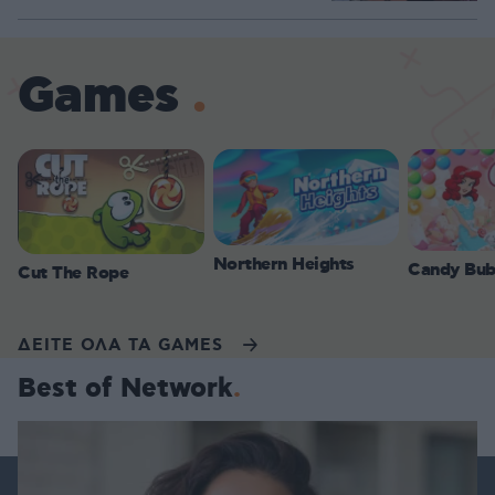
Games
Northern Heights
Candy Bub
Cut The Rope
ΔΕΙΤΕ ΟΛΑ ΤΑ GAMES
Best of Network