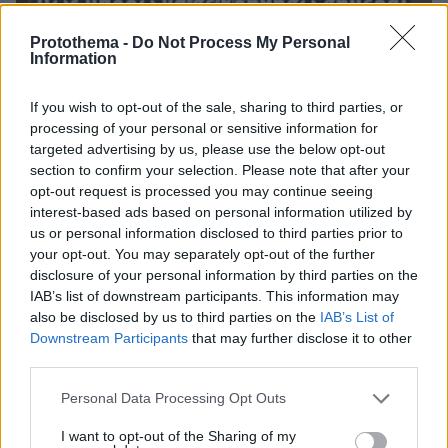
Protothema -
Do Not Process My Personal
Information
30.07.2026, 09:33
If you wish to opt-out of the sale, sharing to third parties, or
Το DEI College παρουσιάζει τη Sophia. Την πρώτη 24/7
processing of your personal or sensitive information for
βοηθό AI που αλλάζει τον τρόπο με τον οποίο μαθαίνουν οι
targeted advertising by us, please use the below opt-out
φοιτητές
section to confirm your selection. Please note that after your
opt-out request is processed you may continue seeing
03.08.2026, 10:56
interest-based ads based on personal information utilized by
Η Smart φοιτητική κατοικία στην καρδιά της Αθήνας
us or personal information disclosed to third parties prior to
your opt-out. You may separately opt-out of the further
29.07.2026, 09:39
disclosure of your personal information by third parties on the
Διασκεδάζουμε υπεύθυνα, επιστρέφουμε με ασφάλεια
IAB’s list of downstream participants. This information may
also be disclosed by us to third parties on the
IAB’s List of
Downstream Participants
that may further disclose it to other
third parties.
ΡΟΗ ΕΙΔΗΣΕΩΝ
Please note that this website/app uses one or more Google
Personal Data Processing Opt Outs
Ειδήσεις
Δημοφιλή
Σχολιασμένα
services and may gather and store information including but
not limited to your visit or usage behaviour. You may click to
I want to opt-out of the Sharing of my