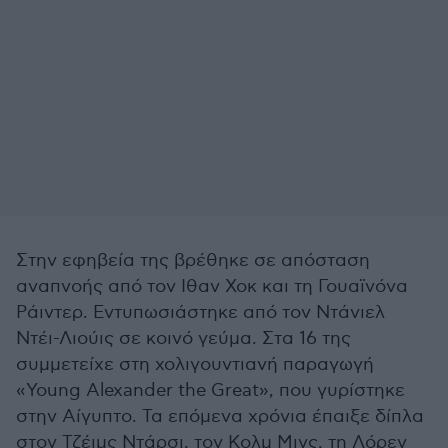
Στην εφηβεία της βρέθηκε σε απόσταση
αναπνοής από τον Ιθαν Χοκ και τη Γουαϊνόνα
Ράιντερ. Εντυπωσιάστηκε από τον Ντάνιελ
Ντέι-Λιούις σε κοινό γεύμα. Στα 16 της
συμμετείχε στη χολιγουντιανή παραγωγή
«Young Alexander the Great», που γυρίστηκε
στην Αίγυπτο. Τα επόμενα χρόνια έπαιξε δίπλα
στον Τζέιμς Ντάρσι, τον Κολμ Μινς, τη Λόρεν