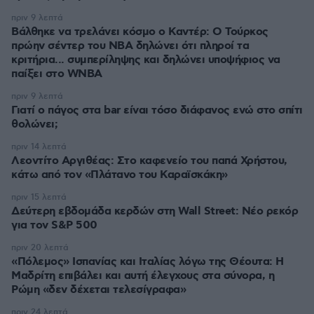
πριν 9 λεπτά
Βάλθηκε να τρελάνει κόσμο ο Καντέρ: Ο Τούρκος
πρώην σέντερ του NBA δηλώνει ότι πληροί τα
κριτήρια... συμπερίληψης και δηλώνει υποψήφιος να
παίξει στο WNBA
πριν 9 λεπτά
Γιατί ο πάγος στα bar είναι τόσο διάφανος ενώ στο σπίτι
θολώνει;
πριν 14 λεπτά
Λεοντίτο Αργιθέας: Στο καφενείο του παπά Χρήστου,
κάτω από τον «Πλάτανο του Καραϊσκάκη»
πριν 15 λεπτά
Δεύτερη εβδομάδα κερδών στη Wall Street: Νέο ρεκόρ
για τον S&P 500
πριν 20 λεπτά
«Πόλεμος» Ισπανίας και Ιταλίας λόγω της Θέουτα: Η
Μαδρίτη επιβάλει και αυτή έλεγχους στα σύνορα, η
Ρώμη «δεν δέχεται τελεσίγραφα»
πριν 24 λεπτά