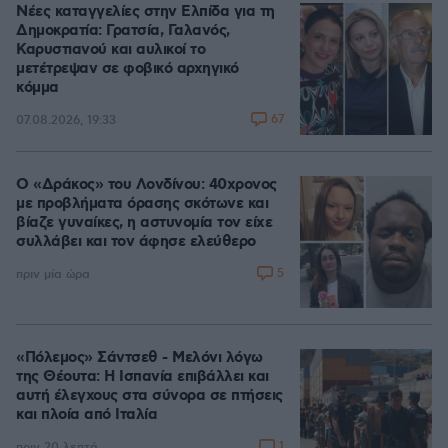
Νέες καταγγελίες στην Ελπίδα για τη
Δημοκρατία: Γρατσία, Γαλανός,
Καρυστιανού και αυλικοί το
μετέτρεψαν σε φοβικό αρχηγικό
κόμμα
67
07.08.2026, 19:33
Ο «Δράκος» του Λονδίνου: 40χρονος
με προβλήματα όρασης σκότωνε και
βίαζε γυναίκες, η αστυνομία τον είχε
συλλάβει και τον άφησε ελεύθερο
5
πριν μία ώρα
«Πόλεμος» Σάντσεθ - Μελόνι λόγω
της Θέουτα: Η Ισπανία επιβάλλει και
αυτή έλεγχους στα σύνορα σε πτήσεις
και πλοία από Ιταλία
1
πριν 20 λεπτά