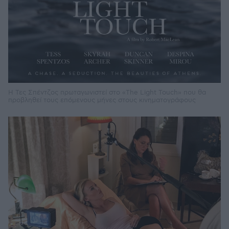
H Τες Σπέντζος πρωταγωνιστεί στο «The Light Touch» που θα
προβληθεί τους επόμενους μήνες στους κινηματογράφους