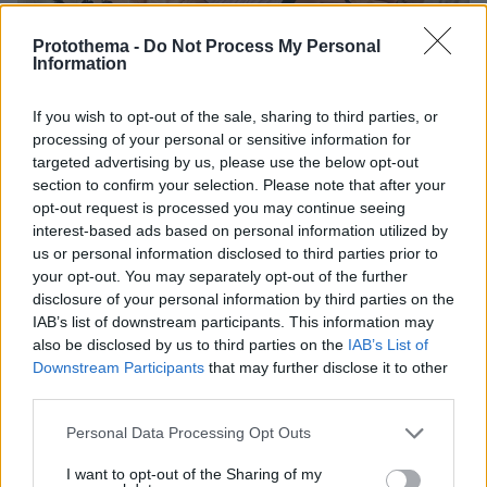
Protothema -
Do Not Process My Personal
Information
If you wish to opt-out of the sale, sharing to third parties, or
processing of your personal or sensitive information for
targeted advertising by us, please use the below opt-out
Με τον κινηματογράφο κωδικοποιημένο στο
section to confirm your selection. Please note that after your
DNA της δεν θα μπορούσε να μην είναι
opt-out request is processed you may continue seeing
φανατική λάτρης του. Εμπνέεται από
interest-based ads based on personal information utilized by
ηθοποιούς-πρότυπα της βιομηχανίας, όπως η
us or personal information disclosed to third parties prior to
your opt-out. You may separately opt-out of the further
Γκρέις Κέλι, η Μέριλιν Μονρό, η Μέριλ Στριπ, η
disclosure of your personal information by third parties on the
Σαρλίζ Θερόν και ο Αλ Πατσίνο και
IAB’s list of downstream participants. This information may
παρακολουθεί σκηνοθέτες όπως ο Κλιντ
also be disclosed by us to third parties on the
IAB’s List of
Ιστγουντ, ο Μάρτιν Σκορσέζε, ο Πέδρο
Downstream Participants
that may further disclose it to other
third parties.
Αλμοδόβαρ, ο Γκιγέρμο ντελ Τόρο και ο Γιώργος
Λάνθιμος. Αναζητά συνεχώς νέες
Please note that this website/app uses one or more Google
Personal Data Processing Opt Outs
καλλιτεχνικές εμπειρίες για να εξελιχτεί και
services and may gather and store information including but
not limited to your visit or usage behaviour. You may click to
I want to opt-out of the Sharing of my
δουλεύει σκληρά. «Είμαι ευγνώμων που κάνω