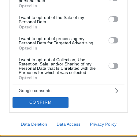
personal data.
grant or deny consent to Google and its third-party tags to
αυτό που λατρεύω. Η πρακτική σε βοηθά,
Opted In
use your data for below specified purposes in below Google
καθώς υπάρχει πάντα περιθώριο για
consent section.
I want to opt-out of the Sale of my
αυτοβελτίωση. Εχω κάνει σπουδές υποκριτικής,
Personal Data.
Opted In
κινησιολογίας, ορθοφωνίας, σκηνικής
παρουσίας. Το να εδραιωθώ στον χώρο σε
I want to opt-out of processing my
Personal Data for Targeted Advertising.
διεθνή κλίμακα είναι το όνειρο που παλεύω να
Opted In
κατακτήσω. Η επικοινωνία με το κοινό είναι η
I want to opt-out of Collection, Use,
ηθική μου ανταμοιβή. Υπάρχουν ρόλοι που θα
Retention, Sale, and/or Sharing of my
Personal Data that Is Unrelated with the
ήθελα να παίξω και να μην καταλάβει κανείς
Purposes for which it was collected.
ότι είμαι εγώ. Η ομορφιά δεν είναι πάντα
Opted In
διαβατήριο», εξομολογείται στο «Gala».
Google consents
Η βάση της είναι το Οντάριο στον Καναδά,
CONFIRM
όπου ο κινηματογραφικός κλάδος βρίσκεται σε
άνθηση. «Το Τορόντο, το Μόντρεαλ και το
Data Deletion
Data Access
Privacy Policy
Βανκούβερ είναι κομβικές πόλεις μεγάλων
παραγωγών και εταιρείες, όπως το Netflix και η