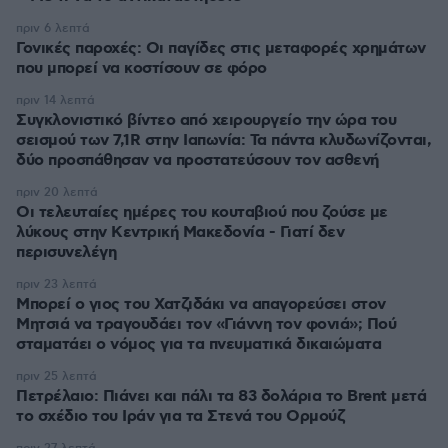
πριν 6 λεπτά
Γονικές παροχές: Οι παγίδες στις μεταφορές χρημάτων
που μπορεί να κοστίσουν σε φόρο
πριν 14 λεπτά
Συγκλονιστικό βίντεο από χειρουργείο την ώρα του
σεισμού των 7,1R στην Ιαπωνία: Τα πάντα κλυδωνίζονται,
δύο προσπάθησαν να προστατεύσουν τον ασθενή
πριν 20 λεπτά
Οι τελευταίες ημέρες του κουταβιού που ζούσε με
λύκους στην Κεντρική Μακεδονία - Γιατί δεν
περισυνελέγη
πριν 23 λεπτά
Μπορεί ο γιος του Χατζιδάκι να απαγορεύσει στον
Μητσιά να τραγουδάει τον «Γιάννη τον φονιά»; Πού
σταματάει ο νόμος για τα πνευματικά δικαιώματα
πριν 25 λεπτά
Πετρέλαιο: Πιάνει και πάλι τα 83 δολάρια το Brent μετά
το σχέδιο του Ιράν για τα Στενά του Ορμούζ