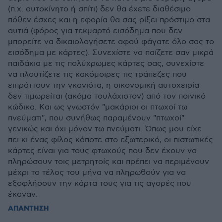
(π.χ. αυτοκίνητο ή σπίτι) δεν θα έχετε διαθέσιμο
πόθεν έσχες και η εφορία θα σας ρίξει πρόστιμο στα
αυτιά (φόρος για τεκμαρτό εισόδημα που δεν
μπορείτε να δικαιολογήσετε αφού φάγατε όλο σας το
εισόδημα με κάρτες). Συνεχίστε να παίζετε σαν μικρά
παιδάκια με τις πολύχρωμες κάρτες σας, συνεχίστε
να πλουτίζετε τις κακόμοιρες τις τράπεζες που
ειπράττουν την γκανιότα, η οικονομική αυτοχειρία
δεν τιμωρείται (ακόμα τουλάχιστον) από τον ποινικό
κώδικα. Και ως γνωστόν "μακάριοι οι πτωχοί τω
πνεύματι", που συνήθως παραμένουν "πτωχοί"
γενικώς και όχι μόνον τω πνεύματι. Όπως μου είχε
πει κι ένας φίλος κάποτε στο εξωτερικό, οι πιστωτικές
κάρτες είναι για τους φτωχούς που δεν έχουν να
πληρώσουν τοις μετρητοίς και πρέπει να περιμένουν
μέχρι το τέλος του μήνα να πληρωθούν για να
εξοφλήσουν την κάρτα τους για τις αγορές που
έκαναν.
ΑΠΑΝΤΗΣΗ