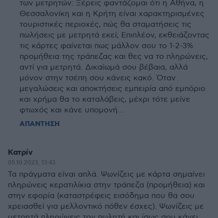
των μετρητών: Ξέρεις φαντάζομαι ότι η Αθήνα, η
Θεσσαλονίκη και η Κρήτη είναι χαρακτηρισμένες
τουριστικές περιοχές, πώς θα σταματήσεις τις
πωλήσεις με μετρητά εκεί; Επιπλέον, εκθειάζοντας
τις κάρτες φαίνεται πως μάλλον σου το 1-2-3%
προμήθεια της τράπεζας και θες να το πληρώνεις,
αντί για μετρητά. Δικαίωμά σου βέβαια, αλλά
μόνον στην τσέπη σου κάνεις κακό. Όταν
μεγαλώσεις και αποκτήσεις εμπειρία από εμπόριο
και χρήμα θα το καταλάβεις, μέχρι τότε μείνε
φτωχός και κάνε υπομονή...
ΑΠΑΝΤΗΣΗ
Κατρίν
05.10.2023, 13:43
Τα πράγματα είναι απλά. Ψωνίζεις με κάρτα σημαίνει
πληρώνεις κερατιλίκια στην τράπεζα (προμήθεια) και
στην εφορία (καταστρέφεις εισόδημα που θα σου
χρειασθεί για μελλοντικό πόθεν έσχες). Ψωνίζεις με
μετρητά πληρώνεις τον πωλητή και ίσως σου κάνει