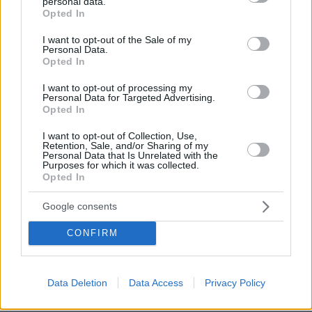
personal data.
grant or deny consent to Google and its third-party tags to
ταμειακών μηχανών με τα POS, το μέτρο
Opted In
use your data for below specified purposes in below Google
αποκλείει την διοχέτευση των επιδομάτων προς
consent section.
I want to opt-out of the Sale of my
την παραοικονομία.
Personal Data.
Opted In
Πηγή:
newmoney.gr
I want to opt-out of processing my
Personal Data for Targeted Advertising.
Opted In
Ειδήσεις σήμερα:
I want to opt-out of Collection, Use,
Retention, Sale, and/or Sharing of my
Personal Data that Is Unrelated with the
«Ασπίδα» για το Πολεμικό Ναυτικό η φρεγάτα
Purposes for which it was collected.
«Κίμων» - Καθελκύστηκε στη Γαλλία η πρώτη
Opted In
ελληνική Belharra
Google consents
Οι αυτοδιοικητικές εκλογές σε αριθμούς:
CONFIRM
Πόσες γυναίκες διεκδικούν τη δημαρχία...
πόσοι υποψήφιοι «αγγίζουν» τα 100!
Data Deletion
Data Access
Privacy Policy
Σεισμός 6,6 βαθμών ανοικτά της Ιαπωνίας -