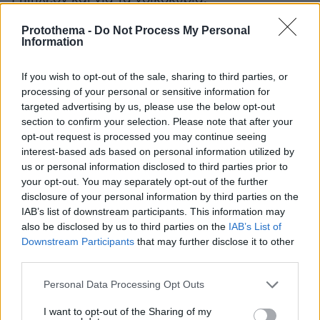
Protothema -
Do Not Process My Personal
9.
υποχρέωση αγοραπωλησίας
Θεσμοθετείται η
Information
ακινήτων μόνο με τραπεζικά μέσα πληρωμής
.
Τα συμβόλαια αγοραπωλησίας ακινήτων θα
If you wish to opt-out of the sale, sharing to third parties, or
αναγράφουν υποχρεωτικά την εξόφληση του
processing of your personal or sensitive information for
targeted advertising by us, please use the below opt-out
τιμήματος μεταβίβασης αποκλειστικά με
section to confirm your selection. Please note that after your
τραπεζικά μέσα πληρωμής. Στόχος, να
opt-out request is processed you may continue seeing
καταργηθεί η δυνατότητα αγοράς ακινήτων με
interest-based ads based on personal information utilized by
μετρητά, η οποία συντηρεί φαινόμενα
us or personal information disclosed to third parties prior to
your opt-out. You may separately opt-out of the further
φοροδιαφυγής και ξεπλύματος βρώμικου
disclosure of your personal information by third parties on the
χρήματος.
IAB’s list of downstream participants. This information may
also be disclosed by us to third parties on the
IAB’s List of
10.
Θεσμοθετείται η πληρωμή της πλειονότητας
Downstream Participants
that may further disclose it to other
third parties.
οινωνικών και προνοιακών επιδομάτων
των κ
(επιδόματα τέκνων, επίδομα γέννησης,
Please note that this website/app uses one or more Google
Personal Data Processing Opt Outs
επιδόματα ανεργίας) μέσω χρεωστικών
services and may gather and store information including but
not limited to your visit or usage behaviour. You may click to
I want to opt-out of the Sharing of my
καρτών. Σε συνδυασμό με την διασύνδεση των