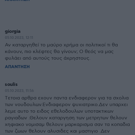
giorgia
05.10.2023, 12:11
Αν καταργηθεί το μαύρο χρήμα οι πολιτικοί τι θα
κάνουν, πιο κλέφτες θα γίνουν; Ο θεός να μας
φυλάει από αυτούς τους άχρηστους.
ΑΠΑΝΤΗΣΗ
soulis
05.10.2023, 11:56
Tετοια αρθρα εχουν παντα ενδιαφερον για τα σχολια
των νουδουλων.Ενδιαφερον ψυχιατρικο.Δεν υπαρχει
λεμε αυτο το ειδος εθελοδουλων υποτακτικων
ραγιαδων .Θελουν καταργηση των μετρητων θελουν
χηφιακο νομισαμ θελουν μαρκαρισμα σαν τα κοπαδια
των ζωων θελουν αλυσιδες και μαστιγιο .Δεν