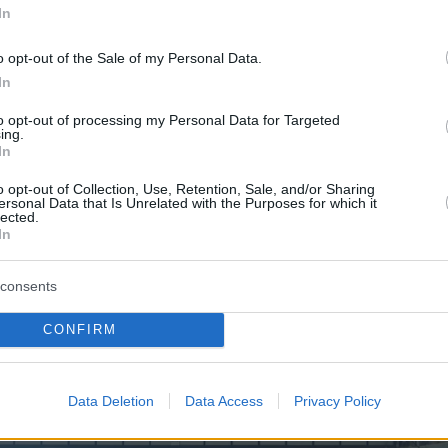
In
πόδοση και σκηνοθεσία
Κωνσταντίνου
o opt-out of the Sale of my Personal Data.
In
α της Στοάς Λάλη κατασκευάστηκε το 1970 ω
to opt-out of processing my Personal Data for Targeted
ing.
ιακό για την εποχή «ειδικό κτίριο θεαμάτων»,
In
 δύο θεατρικές σκηνές, χειμερινό
o opt-out of Collection, Use, Retention, Sale, and/or Sharing
ο και θερινό κινηματογράφο στην ταράτσα,
ersonal Data that Is Unrelated with the Purposes for which it
lected.
για δεκαετίες ένα από τα σημαντικότερα σημε
In
ης πόλης.
consents
CONFIRM
Data Deletion
Data Access
Privacy Policy