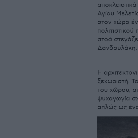
αποκλειστικά
Αγίου Μελετί
στον χώρο έ
πολιτιστικού 
στοά στεγάζε
Δανδουλάκη.
Η αρχιτεκτον
ξεχωριστή. Τα
του χώρου, α
ψυχαγωγία σχ
απλώς ως έν