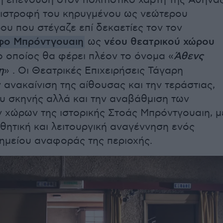
ή επένδυση στον πολιτιστικό χάρτη της Αθήνα
πιστροφή του κηρυγμένου ως νεώτερου
ου που στέγαζε επί δεκαετίες τον τον
φο Μπρόντγουαιη
ως
νέου θεατρικού χώρου
 οποίος θα φέρει πλέον το όνομα «
Άθενς
η
» . Οι Θεατρικές Επιχειρήσεις Τάγαρη
 ανακαίνιση της αίθουσας και την τεράστιας,
ου σκηνής αλλά και την αναβάθμιση των
 χώρων της ιστορικής Στοάς Μπρόντγουαιη, μ
σθητική και λειτουργική αναγέννηση ενός
ημείου αναφοράς της περιοχής.