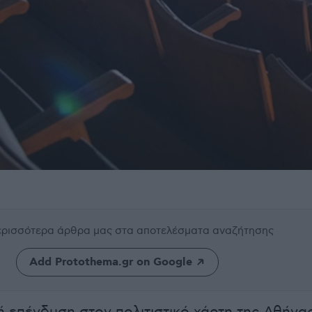
περισσότερα άρθρα μας
στα αποτελέσματα αναζήτησης
Add Protothema.gr on Google