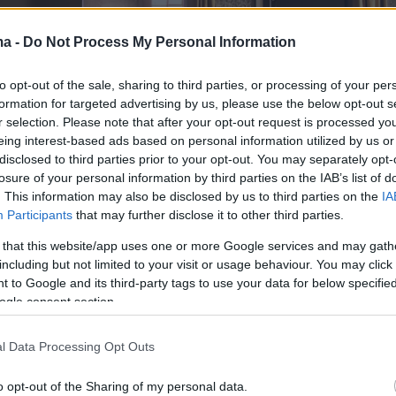
ma -
Do Not Process My Personal Information
to opt-out of the sale, sharing to third parties, or processing of your per
formation for targeted advertising by us, please use the below opt-out s
r selection. Please note that after your opt-out request is processed y
eing interest-based ads based on personal information utilized by us or
disclosed to third parties prior to your opt-out. You may separately opt-
losure of your personal information by third parties on the IAB’s list of
. This information may also be disclosed by us to third parties on the
IA
Participants
that may further disclose it to other third parties.
 that this website/app uses one or more Google services and may gath
including but not limited to your visit or usage behaviour. You may click 
 to Google and its third-party tags to use your data for below specifi
ogle consent section.
ς Μπρόντγουαιη» θα ανοίξει τις πύλες του
τον
υ 2026
με την πρώτη πανελλήνια παρουσίαση
l Data Processing Opt Outs
 έργου της Αγκάθα Κρίστι «
Έγκλημα στο Νείλο
o opt-out of the Sharing of my personal data.
διασκευή Κεν Λούντβιχ, μετάφραση Αντώνη