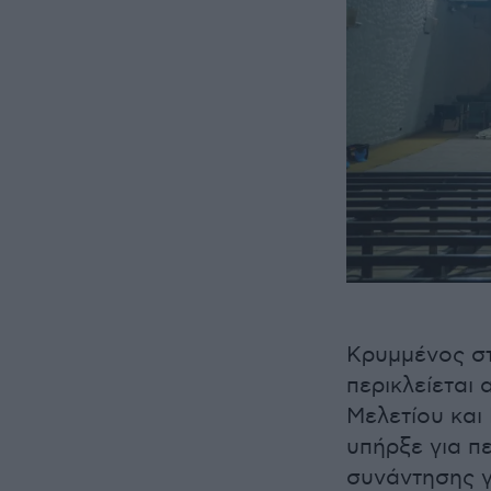
Κρυμμένος στ
περικλείεται
Μελετίου και
υπήρξε για π
συνάντησης γ