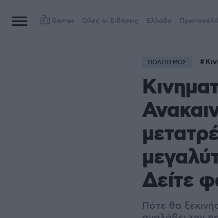
Games
Όλες οι Ειδήσεις
Ελλάδα
Πρωτοσέλι
Κι
ΠΟΛΙΤΙΣΜΟΣ
Κινημα
Ανακαιν
μετατρέ
μεγαλύτ
Δείτε 
Πότε θα ξεκινήσ
αναλάβει την 