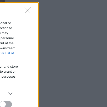
sonal or
ection to
ou may
 personal
out of the
 downstream
B’s List of
er and store
to grant or
ed purposes
»,