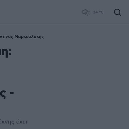
34
°C
ντίνος Μαρκουλάκης
η:
ς -
έχνης έχει