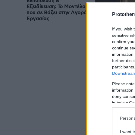
Εκπαίδευση &
Εξειδίκευση: Το Mοντέλο
που σε Bάζει στην Aγορά
Protothe
Eργασίας
If you wish 
sensitive in
confirm you
continue se
information 
further disc
participants
Downstream 
Please note
information 
deny consent
in below Go
Το νέο «Άθεν
Δεκέμβριο το
Persona
του κλασικού
I want t
σε θεατρική 