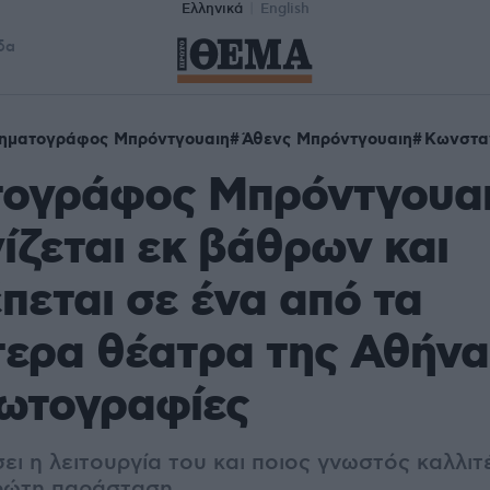
Ελληνικά
English
δα
νηματογράφος Μπρόντγουαιη
Άθενς Μπρόντγουαιη
Κωνστα
τογράφος Μπρόντγουαι
ίζεται εκ βάθρων και
πεται σε ένα από τα
ερα θέατρα της Αθήνα
φωτογραφίες
ει η λειτουργία του και ποιος γνωστός καλλιτ
πρώτη παράσταση