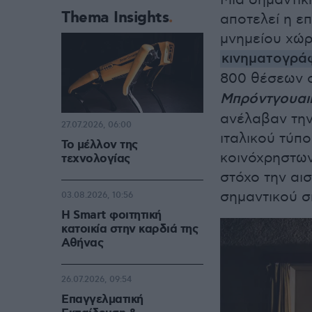
Mια σημαντικ
Thema Insights
αποτελεί η ε
μνημείου χώρ
κινηματογρά
800 θέσεων ο
Μπρόντγουαι
ανέλαβαν την
27.07.2026, 06:00
ιταλικού τύπ
Το μέλλον της
κοινόχρηστων
τεχνολογίας
στόχο την αι
σημαντικού σ
03.08.2026, 10:56
Η Smart φοιτητική
κατοικία στην καρδιά της
Αθήνας
26.07.2026, 09:54
Επαγγελματική