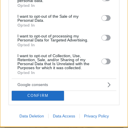
σημαντικές πολιτικές και κοινωνικές
personal data.
grant or deny consent to Google and its third-party tags to
Opted In
διεργασίες του 19ου και 20ου αιώνα, από τα
use your data for below specified purposes in below Google
ανθρώπινα δικαιώματα, την κοινή γνώμη, τον
consent section.
I want to opt-out of the Sale of my
Personal Data.
ακτιβισμό και τον φεμινισμό μέχρι την
Opted In
αμερικανική δημοκρατία, την ευρωπαϊκή
I want to opt-out of processing my
ενοποίηση και την αλληλεγγύη μεταξύ των
Personal Data for Targeted Advertising.
εθνών. Τα παραπάνω, άλλωστε, επιχειρεί να
Opted In
εξηγήσει και να τεκμηριώσει το Μουσείο
I want to opt-out of Collection, Use,
Φιλελληνισμού.
Retention, Sale, and/or Sharing of my
Personal Data that Is Unrelated with the
Purposes for which it was collected.
Opted In
Google consents
CONFIRM
Data Deletion
Data Access
Privacy Policy