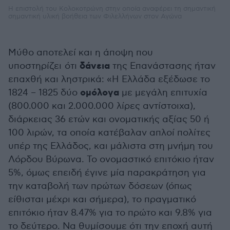
Η επιστολή του Κολοκοτρώνη στην οποία αναφέρει τη σημαντική
σημαντική υλική βοήθεια των Φιλελλήνων στον Αγώνα
Μύθο αποτελεί και η άποψη που
δάνεια
υποστηρίζει ότι
της Επανάστασης ήταν
επαχθή και ληστρικά: «Η Ελλάδα εξέδωσε το
ομόλογα
1824 – 1825 δύο
με μεγάλη επιτυχία
(800.000 και 2.000.000 λίρες αντίστοιχα),
διάρκειας 36 ετών και ονοματικής αξίας 50 ή
100 λιρών, τα οποία κατέβαλαν απλοί πολίτες
υπέρ της Ελλάδος, και μάλιστα στη μνήμη του
Λόρδου Βύρωνα. Το ονομαστικό επιτόκιο ήταν
5%, όμως επειδή έγινε μία παρακράτηση για
την καταβολή των πρώτων δόσεων (όπως
είθισται μέχρι και σήμερα), το πραγματικό
επιτόκιο ήταν 8.47% για το πρώτο και 9.8% για
το δεύτερο. Να θυμίσουμε ότι την εποχή αυτή