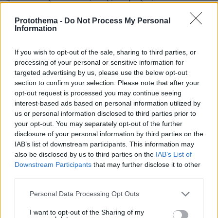
Έναν υποδειγματικό πολίτη. Το δεύτερο
συστατικό του όρου δεν παραπέμπει στην
Protothema -
Do Not Process My Personal
Ελλάδα με την έννοια του σύγχρονου
Information
Ελληνικού κράτους, αλλά στον Ελληνικό
If you wish to opt-out of the sale, sharing to third parties, or
πολιτισμό και στην Ελληνική παιδεία. Για να
processing of your personal or sensitive information for
κατανοήσει κανείς τη σημασία του όρου, αρκεί
targeted advertising by us, please use the below opt-out
να διαπιστώσει ότι σε όλες τις άλλες
section to confirm your selection. Please note that after your
περιπτώσεις το συστατικό «φίλος» έπεται του
opt-out request is processed you may continue seeing
interest-based ads based on personal information utilized by
εθνικού προσδιορισμού, και έτσι μιλάμε για
us or personal information disclosed to third parties prior to
παράδειγμα για «τουρκόφιλο», όρος που
your opt-out. You may separately opt-out of the further
οδηγεί σε εντελώς διαφορετικούς
disclosure of your personal information by third parties on the
συνειρμούς.»
IAB’s list of downstream participants. This information may
also be disclosed by us to third parties on the
IAB’s List of
Downstream Participants
that may further disclose it to other
Ο ίδιος, μάλιστα, εκφράζει τη βαθιά πεποίθηση
third parties.
πως το ρεύμα του Φιλελληνισμού και ο
Please note that this website/app uses one or more Google
ακτιβισμός που αναπτύχθηκε στο όνομά του,
Personal Data Processing Opt Outs
services and may gather and store information including but
έθεσε τις βάσεις για σχεδόν όλες τις
not limited to your visit or usage behaviour. You may click to
I want to opt-out of the Sharing of my