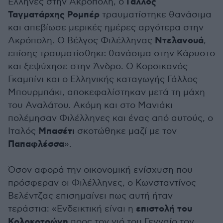
Γάλλος
Έλληνες στην Ακρόπολη, ο
Ταγματάρχης Ρομπέρ
τραυματίστηκε θανάσιμα
και απεβίωσε μερικές ημέρες αργότερα στην
Ντελανουά
Ακρόπολη. Ο Βέλγος Φιλέλληνας
,
επίσης τραυματίσθηκε θανάσιμα στην Κάρυστο
και ξεψύχησε στην Άνδρο. Ο Κορσικανός
Γκαμπίνι και ο Ελληνικής καταγωγής Γάλλος
Μπουρμπάκι, αποκεφαλίστηκαν μετά τη μάχη
του Αναλάτου. Ακόμη και στο Μανιάκι
πολέμησαν Φιλέλληνες και ένας από αυτούς, ο
Μπασέτι
Ιταλός
σκοτώθηκε μαζί με τον
Παπαφλέσσα
».
Όσον αφορά την οικονομική ενίσχυση που
πρόσφεραν οι Φιλέλληνες, ο Κωνσταντίνος
Βελέντζας επισημαίνει πως αυτή ήταν
επιστολή του
τεράστια: «Ενδεικτική είναι η
Κολοκοτρώνη
προς τον γιό του Γενναίο τον