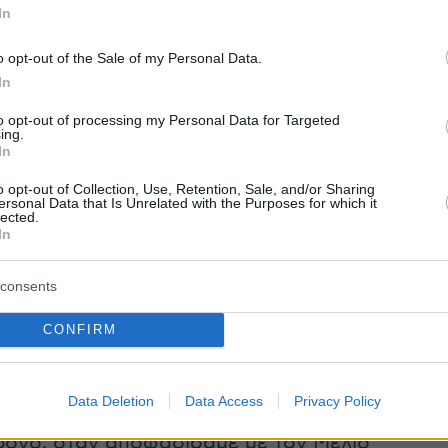
In
o opt-out of the Sale of my Personal Data.
In
to opt-out of processing my Personal Data for Targeted
ing.
In
o opt-out of Collection, Use, Retention, Sale, and/or Sharing
ersonal Data that Is Unrelated with the Purposes for which it
lected.
In
Orchestra Laou Laou;
 Laou Laou είναι η αγάπη μας για το ρεμπέτικ
consents
ια την ισπανική μουσική, για τους δροσερούς
ύς ρυθμούς.
CONFIRM
ε η ιδέα;
Data Deletion
Data Access
Privacy Policy
 Laou Laou είναι μια… τρελή ιδέα. Φτιάχτηκε
χρόνο, όταν αποφασίσαμε με τον Mέλιο