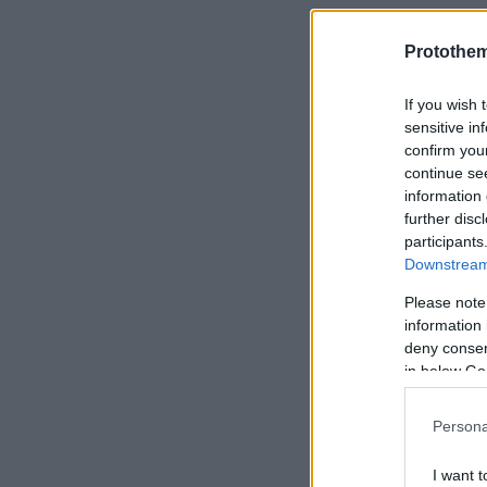
Το πρώτο τ
Protothe
δίνει το στ
If you wish 
καλοκαιρινό
sensitive in
ήλιο και το
confirm you
αφορμή λοι
continue se
information 
Μαριδάκη με
further disc
στόχους της
participants
Downstream 
Please note
information 
deny consent
in below Go
Persona
I want t