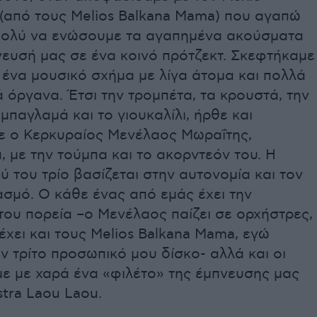
(από τους Melios Balkana Μama) που αγαπώ
 πολύ να ενώσουμε τα αγαπημένα ακούσματα
νευσή μας σε ένα κοινό πρότζεκτ. Σκεφτήκαμε
ένα μουσικό σχήμα με λίγα άτομα και πολλά
 όργανα. Έτσι την τρομπέτα, τα κρουστά, την
 μπαγλαμά και το γιουκαλίλι, ήρθε και
 ο Κερκυραίος Μενέλαος Μωραΐτης,
, με την τούμπα και το ακορντεόν του. Η
ύ του τρίο βασίζεται στην αυτονομία και τον
σμό. Ο κάθε ένας από εμάς έχει την
ου πορεία –ο Μενέλαος παίζει σε ορχήστρες,
έχει και τους Melios Balkana Μama, εγώ
ν τρίτο προσωπικό μου δίσκο- αλλά και οι
με με χαρά ένα «φιλέτο» της έμπνευσης μας
tra Laou Laou.