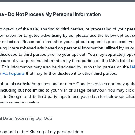
ους τραγούδι «Ναυαγός» κυκλοφορεί ήδη και
ma -
Do Not Process My Personal Information
ίγμα της νέας αυτής προσπάθειας. Απολύτως
to opt-out of the sale, sharing to third parties, or processing of your per
, συνδυάζει τον έρωτα και τη μοναξιά με τον
formation for targeted advertising by us, please use the below opt-out s
 δροσερό αεράκι ενός εξωτικού νησιού. Με
r selection. Please note that after your opt-out request is processed y
πόν τον «Ναυαγό» ζήτησα από τον Λεωνίδα
eing interest-based ads based on personal information utilized by us or
disclosed to third parties prior to your opt-out. You may separately opt-
ρικές διευκρινίσεις για την μπάντα και τους
losure of your personal information by third parties on the IAB’s list of
.
. This information may also be disclosed by us to third parties on the
IA
Participants
that may further disclose it to other third parties.
 that this website/app uses one or more Google services and may gath
including but not limited to your visit or usage behaviour. You may click 
 to Google and its third-party tags to use your data for below specifi
ogle consent section.
l Data Processing Opt Outs
o opt-out of the Sharing of my personal data.