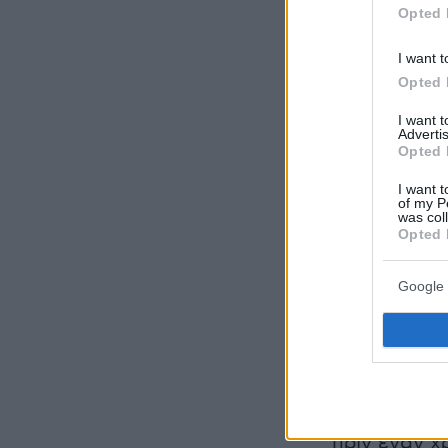
Opted 
I want t
Opted 
I want 
Advertis
Opted 
I want t
of my P
was col
Opted 
Τι είναι η 
Η Orchestra
Google 
τραγούδι, γ
μεσογειακο
Πως ξεκίνησ
Η Orchestra
πριν έναν 