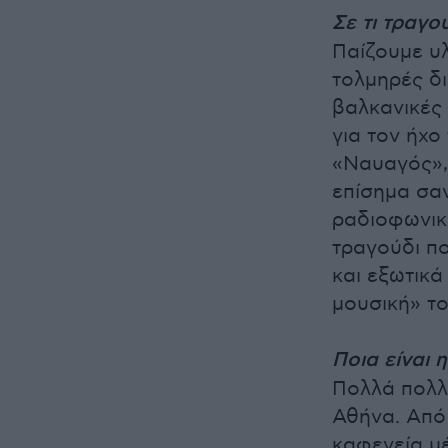
Σε τι τραγο
Παίζουμε υ
τολμηρές δι
βαλκανικές 
για τον ήχο
«Ναυαγός»,
επίσημα σαν
ραδιοφωνικ
τραγούδι πο
και εξωτικά 
μουσική» τ
Ποια είναι 
Πολλά πολλά
Αθήνα. Από
καφενεία μέ