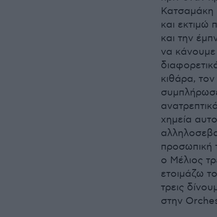
Κατσαμάκη 
και εκτιμώ
και την έμπ
να κάνουμε 
διαφορετικά
κιθάρα, τον
συμπλήρωσε
ανατρεπτικά
χημεία αυτο
αλληλοσεβα
προσωπική τ
ο Μέλιος τρ
ετοιμάζω το
τρεις δίνου
στην Orches