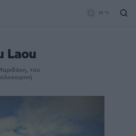
35
°C
u Laou
Μαριδάκη, του
αλοκαιρινή