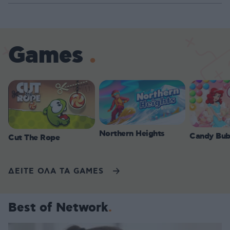
Games
Northern Heights
Candy Bub
Cut The Rope
ΔΕΙΤΕ ΟΛΑ ΤΑ GAMES
Best of Network