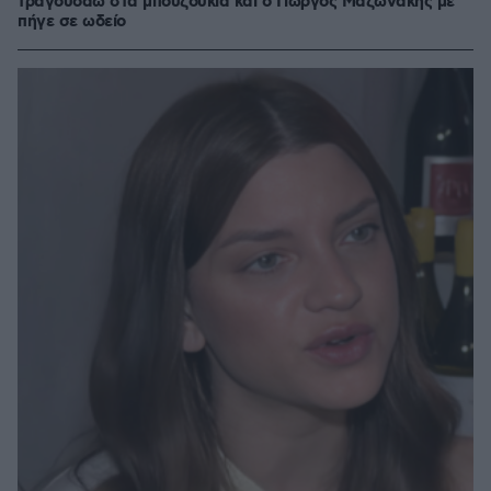
τραγουδάω στα μπουζούκια και ο Γιώργος Μαζωνάκης με
πήγε σε ωδείο