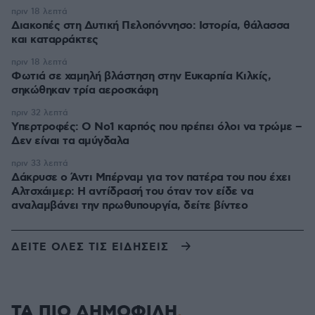
πριν 18 λεπτά
Διακοπές στη Δυτική Πελοπόννησο: Ιστορία, θάλασσα
και καταρράκτες
πριν 18 λεπτά
Φωτιά σε χαμηλή βλάστηση στην Ευκαρπία Κιλκίς,
σηκώθηκαν τρία αεροσκάφη
πριν 32 λεπτά
Υπερτροφές: Ο Νο1 καρπός που πρέπει όλοι να τρώμε –
Δεν είναι τα αμύγδαλα
πριν 33 λεπτά
Δάκρυσε ο Άντι Μπέρναμ για τον πατέρα του που έχει
Αλτσχάιμερ: Η αντίδρασή του όταν τον είδε να
αναλαμβάνει την πρωθυπουργία, δείτε βίντεο
ΔΕΙΤΕ ΟΛΕΣ ΤΙΣ ΕΙΔΗΣΕΙΣ
ΤΑ ΠΙΟ ΔΗΜΟΦΙΛΗ