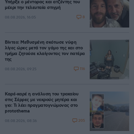
Υπήρξε ο μέντορας και ατζέντης του
μέχρι την τελευταία στιγμή
8
08.08.2026, 16:05
Βίντεο: Μεθυσμένη σκότωσε νύφη
λίγες ώρες μετά τον γάμο της και στο
τμήμα ζητούσε κλαίγοντας τον πατέρα
της
116
08.08.2026, 09:25
Καρέ-καρέ η ανάλυση του τροχαίου
στις Σέρρες με νεκρούς μητέρα και
γιο: Τι λέει πραγματογνώμονας στο
protothema
205
08.08.2026, 08:36