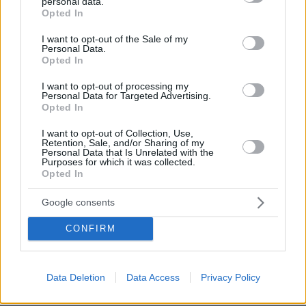
personal data.
grant or deny consent to Google and its third-party tags to
Το «κερασάκι» του Τρινκιέρι έρχεται από το NBA – Αυτή
Opted In
use your data for below specified purposes in below Google
είναι η τελευταία μεγάλη κίνηση που κυνηγάει ο ΠΑΟΚ
consent section.
I want to opt-out of the Sale of my
πριν 8 λεπτά
Personal Data.
Τελικά, πόσο ωφέλιμα -και ασφαλή- είναι τα
Opted In
βιταμινούχα συμπληρώματα διατροφής;
I want to opt-out of processing my
πριν 8 λεπτά
Personal Data for Targeted Advertising.
Βόλτα του σκύλου: Τα 5 είδη που χρειάζεται για να είναι
Opted In
υγιής και χαρούμενος
I want to opt-out of Collection, Use,
Retention, Sale, and/or Sharing of my
πριν 12 λεπτά
Personal Data that Is Unrelated with the
Βίντεο: Έκλεψαν χρυσές αλυσίδες 70.000 ευρώ σε τρία
Purposes for which it was collected.
λεπτά και ξυλοκόπησαν τον κοσμηματοπώλη που τους
Opted In
κυνήγησε στη Βρετανία
Google consents
πριν 13 λεπτά
Καστοριά: Νεκρή μεγαλόσωμη αρκούδα, πιθανόν από
CONFIRM
πυροβολισμό
πριν 17 λεπτά
Οπαδός του ΟΦΗ έβγαλε εισιτήριο διαρκείας στον 2
Data Deletion
Data Access
Privacy Policy
μηνών γιο του: «Είναι οικογένεια, είναι παράδοση»,
έγραψε η ΠΑΕ, δείτε βίντεο