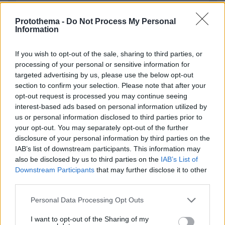
Protothema -
Do Not Process My Personal
Information
Απομένουν
2500
χαρακτήρες
If you wish to opt-out of the sale, sharing to third parties, or
processing of your personal or sensitive information for
targeted advertising by us, please use the below opt-out
section to confirm your selection. Please note that after your
opt-out request is processed you may continue seeing
interest-based ads based on personal information utilized by
us or personal information disclosed to third parties prior to
your opt-out. You may separately opt-out of the further
* Υποχρεωτικά πεδία
disclosure of your personal information by third parties on the
IAB’s list of downstream participants. This information may
also be disclosed by us to third parties on the
IAB’s List of
Downstream Participants
that may further disclose it to other
ΡΟΗ ΕΙΔΗΣΕΩΝ
third parties.
Ειδήσεις
Δημοφιλή
Σχολιασμένα
Please note that this website/app uses one or more Google
Personal Data Processing Opt Outs
services and may gather and store information including but
not limited to your visit or usage behaviour. You may click to
I want to opt-out of the Sharing of my
πριν 7 λεπτά