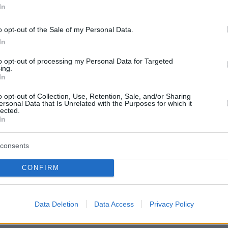
δεία Σάαρ σε
φυτική πρωτεΐνη που κατακτά τη
In
Κολομβία
σύγχρονη κουζίνα
o opt-out of the Sale of my Personal Data.
06.08.2026, 00:58
In
άκκαρη στο
Στήριξη στον Ινφαντίνο από τη
ε τη Σονμέζ και
διοίκηση της FIFA παρά τις έντονε
to opt-out of processing my Personal Data for Targeted
βού» με την Γκοφ
αντιδράσεις: «Συγγνώμη για τα
ing.
λάθη»
In
πούν το κρέας – 20
06.08.2026, 00:31
o opt-out of Collection, Use, Retention, Sale, and/or Sharing
ersonal Data that Is Unrelated with the Purposes for which it
στην πρωτεΐνη
Μαύρη Θάλασσα: Πλήγμα από
lected.
drone στο φορτηγό πλοίο «Emil»
In
ανοικτά της Ουκρανίας
ταθμό της ΔΕΗ στην
 για εκρήξεις και
06.08.2026, 00:30
consents
τος, δείτε βίντεο
Γερμανικός Ποιμενικός και λύκος:
Πού διαφέρουν τα δύο αυτά ζώα
CONFIRM
ΤΙΣ ΕΙΔΗΣΕΙΣ
Data Deletion
Data Access
Privacy Policy