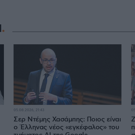
Η
05.08.2026, 21:43
05
Σερ Ντέμης Χασάμπης: Ποιος είναι
Ζ
ο Έλληνας νέος «εγκέφαλος» του
π