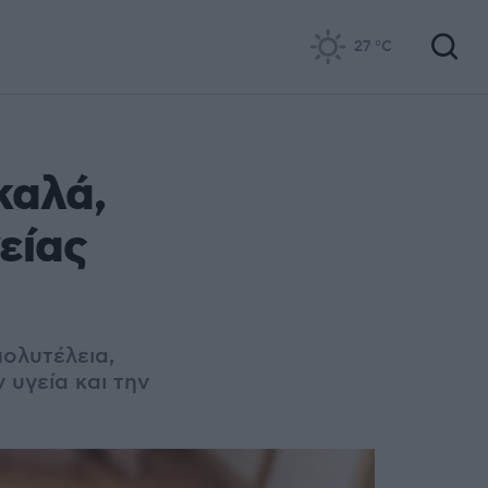
27
°C
καλά,
είας
πολυτέλεια,
 υγεία και την