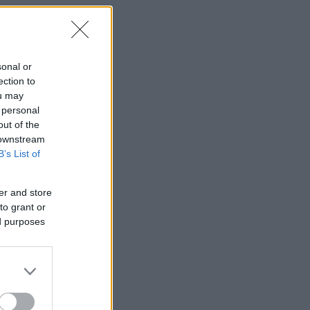
sonal or
ection to
ou may
 personal
out of the
 downstream
B’s List of
α
er and store
to grant or
ed purposes