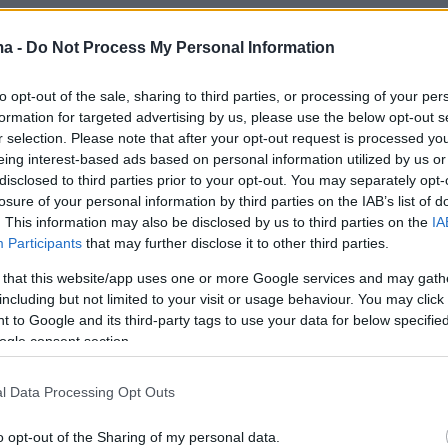
ma -
Do Not Process My Personal Information
protothema.gr στο Google News
το
και μάθετε πρώτοι
εις
to opt-out of the sale, sharing to third parties, or processing of your per
formation for targeted advertising by us, please use the below opt-out s
Ειδήσεις
 τελευταίες
από την Ελλάδα και τον Κόσμο, τη
r selection. Please note that after your opt-out request is processed y
Protothema.gr
μβαίνουν, στο
eing interest-based ads based on personal information utilized by us or
disclosed to third parties prior to your opt-out. You may separately opt-
losure of your personal information by third parties on the IAB’s list of
. This information may also be disclosed by us to third parties on the
IA
Ειδήσεις
Δημοφιλή
Σχολιασμέν
Participants
that may further disclose it to other third parties.
ΗΣΕΩΝ
 that this website/app uses one or more Google services and may gath
including but not limited to your visit or usage behaviour. You may click 
06.08.2026, 01:32
 to Google and its third-party tags to use your data for below specifi
ην Κολομβία πριν
«Χρυσά» θωρηκτά: Έως 275 δισ.
ogle consent section.
σία του νέου
δολάρια θα κοστίσει ο στόλος της
ι για
κλάσης «Ντόναλντ Τραμπ»
επιθέσεις
l Data Processing Opt Outs
06.08.2026, 01:00
Τόφου: Τι είναι και πώς
o opt-out of the Sharing of my personal data.
αήλ στη Λατινική
μαγειρεύεται το «τυρί σόγιας», η