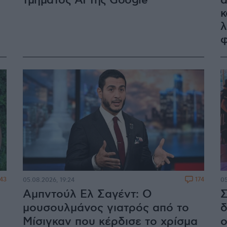
τμήματος AI της Google
α
κ
λ
φ
43
174
05.08.2026, 19:24
05
Αμπντούλ Ελ Σαγέντ: Ο
Σ
μουσουλμάνος γιατρός από το
δ
Μίσιγκαν που κέρδισε το χρίσμα
ο