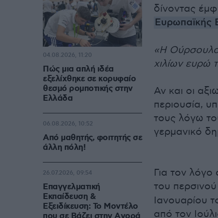
δίνοντας έμφ
Ευρωπαϊκής Ε
«Η Ούρσουλα 
04.08.2026, 11:20
χιλίων ευρώ 
Πώς μια απλή ιδέα
εξελίχθηκε σε κορυφαίο
θεσμό ρομποτικής στην
Αν και οι αξι
Ελλάδα
περιουσία, υ
τους λόγω το
06.08.2026, 10:52
γερμανικό δη
Από μαθητής, φοιτητής σε
άλλη πόλη!
Για τον λόγο
26.07.2026, 09:54
του περσινού
Επαγγελματική
Εκπαίδευση &
Ιανουαρίου τ
Εξειδίκευση: Το Mοντέλο
από τον Ιούλ
που σε Bάζει στην Aγορά