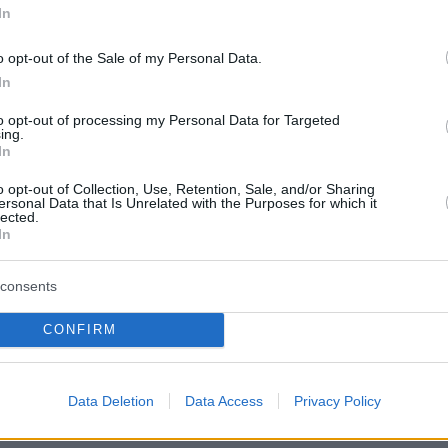
In
 τα επιδόματα των
705 ευρωβουλευτών
θα
χεδόν κατά
700 ευρ
ώ φθάνοντας τα
10.495
o opt-out of the Sale of my Personal Data.
In
α και για πρώτη φορά θα ξεπερνούν τα
10.00
to opt-out of processing my Personal Data for Targeted
ing.
In
δημόσιοι υπάλληλοι της Ευρωβουλής θα έχουν
o opt-out of Collection, Use, Retention, Sale, and/or Sharing
μά τους. Ο κατώτερος βασικός μισθός ενός
ersonal Data that Is Unrelated with the Purposes for which it
lected.
στην Ευρωβουλή θα αυξηθεί κατά
214 ευρώ
In
α
3.272 ευρώ
και ο υψηλότερος κατά
1.483 ευρ
α
22.646 ευρώ.
consents
CONFIRM
: «Βρέχει» ευρώ στις Βρυξέλλες - Πάνω από
Data Deletion
Data Access
Privacy Policy
μέρα για την φον ντερ Λάιεν