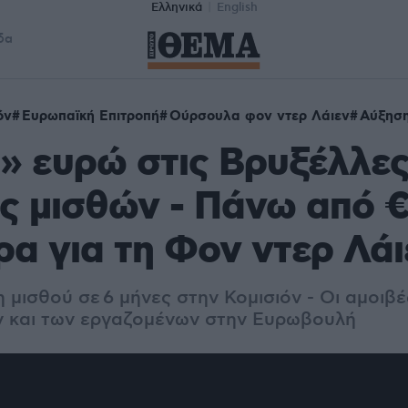
Ελληνικά
English
δα
όν
Ευρωπαϊκή Επιτροπή
Ούρσουλα φον ντερ Λάιεν
Αύξησ
» ευρώ στις Βρυξέλλες
ς μισθών - Πάνω από 
ρα για τη Φον ντερ Λάι
μισθού σε 6 μήνες στην Κομισιόν - Οι αμοιβέ
 και των εργαζομένων στην Ευρωβουλή