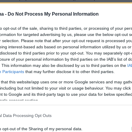
α, ο βασικός μισθός
της 64χρονης προέδρου
ma -
Do Not Process My Personal Information
 θα αυξηθεί κατά 2.044 ευρώ σε σχέση με το
to opt-out of the sale, sharing to third parties, or processing of your per
ντας τα
31.250 ευρώ.
formation for targeted advertising by us, please use the below opt-out s
r selection. Please note that after your opt-out request is processed y
πορεί επίσης να επαίρεται ως η πρώτη
eing interest-based ads based on personal information utilized by us or
disclosed to third parties prior to your opt-out. You may separately opt-
ης Ευρωπαϊκής Επιτροπής, με μισθό που
losure of your personal information by third parties on the IAB’s list of
0 χιλιάδες ευρώ.
Με βάση τη νέα αύξηση, η φ
. This information may also be disclosed by us to third parties on the
IA
Participants
that may further disclose it to other third parties.
α βάζει στην τσέπη
1.000 ευρώ τ
ην ημέρα και
ίδομα για τα ταξίδια στο εξωτερικό, οι μηνιαίε
 that this website/app uses one or more Google services and may gath
including but not limited to your visit or usage behaviour. You may click 
θα πλησιάσουν τα
36.000 ευρώ.
 to Google and its third-party tags to use your data for below specifi
ogle consent section.
ρά τους, οι
Επίτροποι
της Ε.Ε. θα λάβουν
l Data Processing Opt Outs
67 ευρώ
με τον μισθό τους να ανέρχεται στα
o opt-out of the Sharing of my personal data.