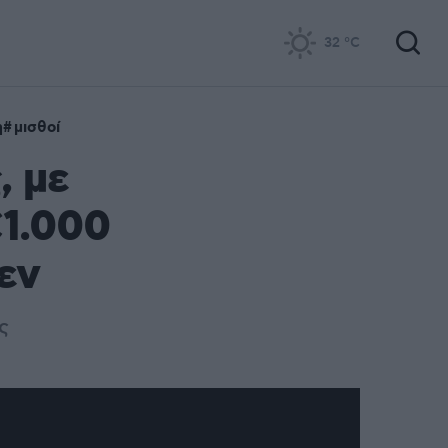
32
°C
η
μισθοί
, με
€1.000
εν
ς