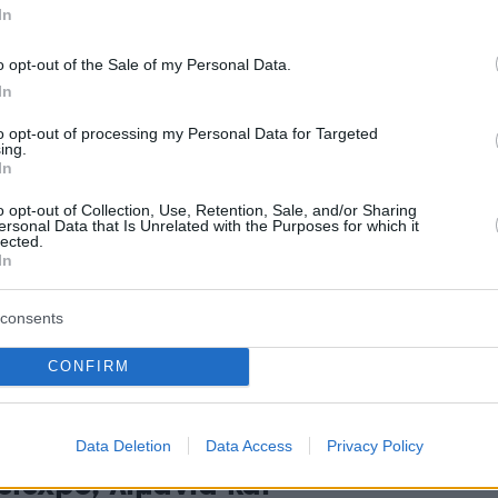
πό τον Ελαιώνα στη Φυλή
In
o opt-out of the Sale of my Personal Data.
1
In
γική συμμαχία AKTOR – ONEX
to opt-out of processing my Personal Data for Targeted
διεκδίκηση του λιμανιού της
ing.
In
νας
o opt-out of Collection, Use, Retention, Sale, and/or Sharing
ersonal Data that Is Unrelated with the Purposes for which it
ουν από κοινού στον επικείμενο διαγωνισμό
lected.
είου - Στην κατανομή ρόλων, ο Όμιλος AKTOR
In
 το κατασκευαστικό σκέλος των υποδομών, ενώ ο
 αναλαμβάνει τη διαχείριση
consents
CONFIRM
1
05
ταμείο εξελίσσεται σε εθνικό
ικό ταμείο για την ανάπτυξη:
Data Deletion
Data Access
Privacy Policy
lexpo, λιμάνια και