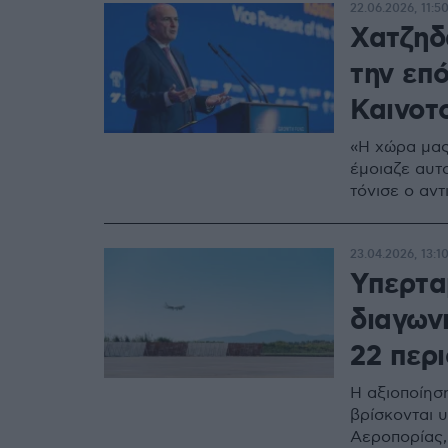
22.06.2026, 11:5
Χατζηδά
την επό
Καινοτ
«Η χώρα μας
έμοιαζε αυτο
τόνισε ο αν
23.04.2026, 13:1
Υπερτα
διαγων
22 περ
Η αξιοποίησ
βρίσκονται υ
Αεροπορίας,