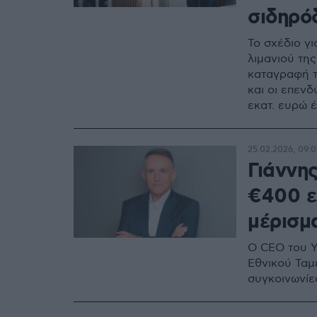
σιδηρό
Το σχέδιο γ
λιμανιού της
καταγραφή τ
και οι επενδ
εκατ. ευρώ 
25.02.2026, 09:0
Γιάννη
€400 εκ
μέρισμ
Ο CEO του Υ
Εθνικού Ταμε
συγκοινωνίε