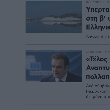
02.07.2026, 15:0
Υπερτα
στη β’ 
Ελληνι
Αφορά την π
22.06.2026, 16:19
«Τέλος 
Αναπτυ
πολλαπ
Από σύμβολο
Πιερρακάκη 
όχι μόνο στ