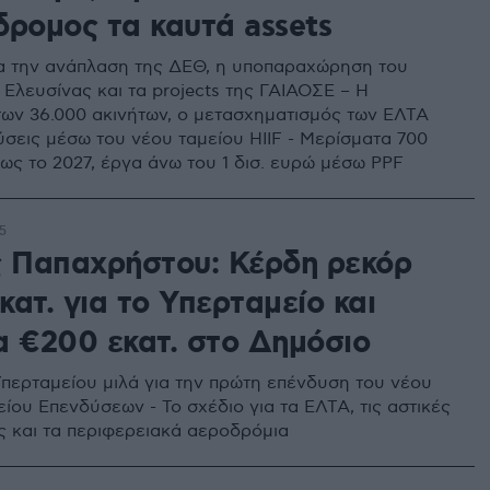
δρομος τα καυτά assets
ια την ανάπλαση της ΔΕΘ, η υποπαραχώρηση του
 Ελευσίνας και τα projects της ΓΑΙΑΟΣΕ – Η
ων 36.000 ακινήτων, ο μετασχηματισμός των ΕΛΤΑ
ύσεις μέσω του νέου ταμείου HIIF - Μερίσματα 700
έως το 2027, έργα άνω του 1 δισ. ευρώ μέσω PPF
5
ς Παπαχρήστου: Κέρδη ρεκόρ
ατ. για το Υπερταμείο και
α €200 εκατ. στο Δημόσιο
περταμείου μιλά για την πρώτη επένδυση του νέου
ίου Επενδύσεων - Το σχέδιο για τα ΕΛΤΑ, τις αστικές
ς και τα περιφερειακά αεροδρόμια