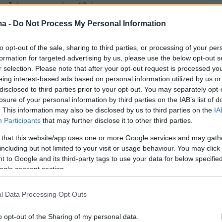
 διάρκειας περί τα 40 έτη
ma -
Do Not Process My Personal Information
4
ι με απόφαση του ΣτΕ ο
to opt-out of the sale, sharing to third parties, or processing of your per
formation for targeted advertising by us, please use the below opt-out s
ισμός του Υπερταμείου για την
r selection. Please note that after your opt-out request is processed y
eing interest-based ads based on personal information utilized by us or
 Αρετσούς στην Καλαμαριά
disclosed to third parties prior to your opt-out. You may separately opt-
losure of your personal information by third parties on the IAB’s list of
. This information may also be disclosed by us to third parties on the
IA
Participants
that may further disclose it to other third parties.
4
9
χωρίς προσφορές η προθεσμία
 that this website/app uses one or more Google services and may gath
including but not limited to your visit or usage behaviour. You may click 
αγωνισμό για το μεγάλο
 to Google and its third-party tags to use your data for below specifi
ogle consent section.
ρηματικό Πάρκο στη Φυλή,
η η επένδυση των €250 εκατ.
l Data Processing Opt Outs
 το σχέδιο η μετεγκατάστασης μεταφορικών
o opt-out of the Sharing of my personal data.