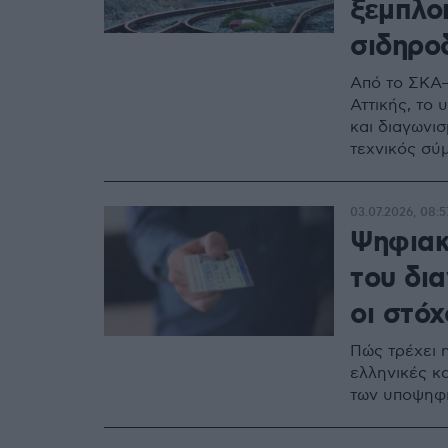
ξεμπλο
σιδηρο
Από το ΣΚΑ–
Αττικής, το
και διαγωνι
τεχνικός σύ
03.07.2026, 08:5
Ψηφιακ
του δια
οι στόχ
Πώς τρέχει 
ελληνικές κα
των υποψηφί