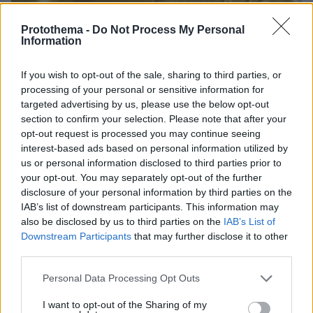
Protothema -
Do Not Process My Personal
Information
If you wish to opt-out of the sale, sharing to third parties, or
processing of your personal or sensitive information for
targeted advertising by us, please use the below opt-out
section to confirm your selection. Please note that after your
opt-out request is processed you may continue seeing
interest-based ads based on personal information utilized by
us or personal information disclosed to third parties prior to
your opt-out. You may separately opt-out of the further
disclosure of your personal information by third parties on the
IAB’s list of downstream participants. This information may
1
25.03.2026, 09:57
also be disclosed by us to third parties on the
IAB’s List of
Iσχυρή αντίδραση για τον χρυσό, πάνω από τα $4.600
Downstream Participants
that may further disclose it to other
με φόντο το διπλωματικό παράθυρο για το Iράν
third parties.
H αγορά χρυσού ανακάμπτει μετά από έντονη
διόρθωση, καθώς τα σενάρια συνομιλιών ΗΠΑ–Ιράν
Please note that this website/app uses one or more Google
Personal Data Processing Opt Outs
επαναφέρουν την ισορροπία μεταξύ γεωπολιτικού
services and may gather and store information including but
not limited to your visit or usage behaviour. You may click to
I want to opt-out of the Sharing of my
ρίσκου, δολαρίου και επιτοκίων