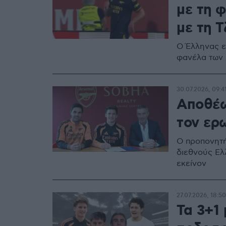
με τη 
με τη Τ
Ο Έλληνας ε
φανέλα των 
30.07.2026, 09:4
Αποθέω
τον ερ
Ο προπονητή
διεθνούς Ελ
εκείνον
27.07.2026, 18:50
Τα 3+1