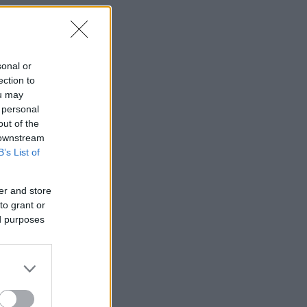
sonal or
ection to
ou may
 personal
out of the
 downstream
B’s List of
er and store
to grant or
ed purposes