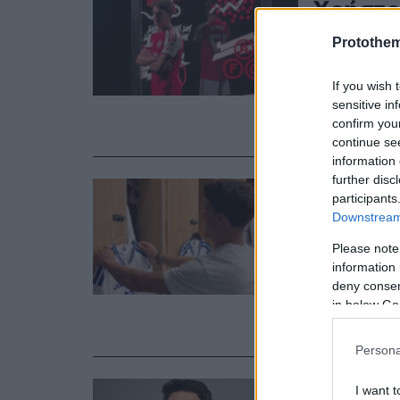
Χρήστος
Άρσενα
Protothe
Λονδίν
If you wish 
sensitive in
Ο διεθνής ε
confirm you
μεταγραφή Έ
continue se
information 
further disc
24.07.2026, 00:0
participants
Αποχαι
Downstream 
ο Τζόλη
Please note
information 
Εθνική
deny consent
in below Go
Εμφανώς συγ
κίνηση
Persona
23.07.2026, 18:31
I want t