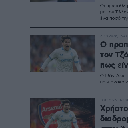
Οι πρωταθλη
με τον Έλλη
ένα ποσό τη
21.07.2026, 16:47
Ο προπ
τον Τζ
πως εί
Ο Ιβάν Λέκο 
πριν ανακοι
17.07.2026, 07:00
Χρήστος
διαδρο