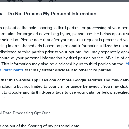
 Τζόλης: Το βίντεο της
λ για την πρώτη του ημέρα στο
ma -
Do Not Process My Personal Information
ο ως «κανονιέρης»
to opt-out of the sale, sharing to third parties, or processing of your per
formation for targeted advertising by us, please use the below opt-out s
ξτρέμ έγινε εδώ και λίγα 24ωρα η ακριβότερη
r selection. Please note that after your opt-out request is processed y
λληνα παίκτη στο εξωτερικό
eing interest-based ads based on personal information utilized by us or
disclosed to third parties prior to your opt-out. You may separately opt-
losure of your personal information by third parties on the IAB’s list of
6
5
. This information may also be disclosed by us to third parties on the
IA
ρέτησε τους παίκτες της Μπριζ
Participants
that may further disclose it to other third parties.
ς και χάρισε φανέλες της
 that this website/app uses one or more Google services and may gath
including but not limited to your visit or usage behaviour. You may click 
ς
 to Google and its third-party tags to use your data for below specifi
ogle consent section.
κινημένος προχώρησε και σε μία πολύ όμορφη
l Data Processing Opt Outs
3
o opt-out of the Sharing of my personal data.