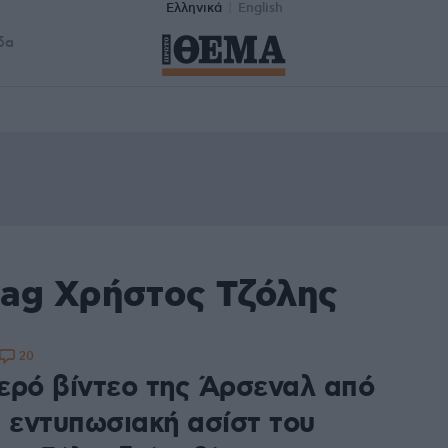
Ελληνικά
English
δα
tag Χρήστος Τζόλης
20
ερό βίντεο της Άρσεναλ από
α εντυπωσιακή ασίστ του