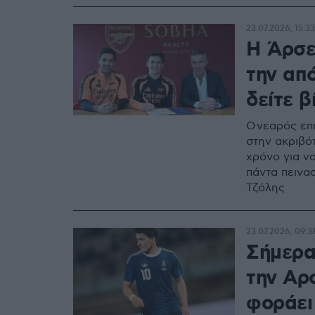
23.07.2026, 15:33
Η Άρσε
την απ
δείτε β
Ο νεαρός επ
στην ακριβό
χρόνο για ν
πάντα πεινασ
Τζόλης
23.07.2026, 09:3
Σήμερα
την Αρ
φοράει