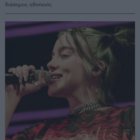
διάσημος ηθοποιός