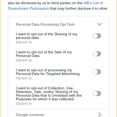
also be disclosed by us to third parties on the
IAB’s List of
Downstream Participants
that may further disclose it to other
third parties.
Please note that this website/app uses one or more Google
Personal Data Processing Opt Outs
services and may gather and store information including but
not limited to your visit or usage behaviour. You may click to
I want to opt-out of the Sharing of my
personal data.
grant or deny consent to Google and its third-party tags to
Opted In
use your data for below specified purposes in below Google
consent section.
I want to opt-out of the Sale of my
Personal Data.
Opted In
I want to opt-out of processing my
Personal Data for Targeted Advertising.
Opted In
I want to opt-out of Collection, Use,
Retention, Sale, and/or Sharing of my
4
28.11.2025, 14:26
Personal Data that Is Unrelated with the
Η 13χρονη κόρη του Ρόμπι Γουίλιαμς έκανε το
Purposes for which it was collected.
ντεμπούτο της στην υποκριτική - Είμαι πολύ περήφανος
Opted In
για εκείνη, δήλωσε ο τραγουδιστής
Google consents
Η Τέντι συμμετέχει