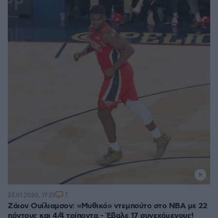
1
23.01.2020, 17:25
Ζάιον Ουίλιαμσον: «Μυθικό» ντεμπούτο στο ΝΒΑ με 22
πόντους και 4/4 τρίποντα - Έβαλε 17 συνεχόμενους!