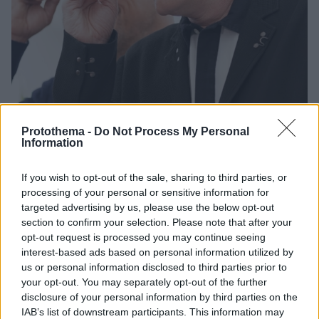
Protothema -
Do Not Process My Personal
Information
2
06.03.2026, 22:24
Ο Κουέντιν Ταραντίνο ετοιμάζεται για το ντεμπούτο του
If you wish to opt-out of the sale, sharing to third parties, or
στο θέατρο
processing of your personal or sensitive information for
Το θεατρικό έργο που θα υπογράψει αναμένεται να
targeted advertising by us, please use the below opt-out
κάνει πρεμιέρα στο Γουέστ Εντ το 2027
section to confirm your selection. Please note that after your
opt-out request is processed you may continue seeing
interest-based ads based on personal information utilized by
us or personal information disclosed to third parties prior to
your opt-out. You may separately opt-out of the further
disclosure of your personal information by third parties on the
IAB’s list of downstream participants. This information may