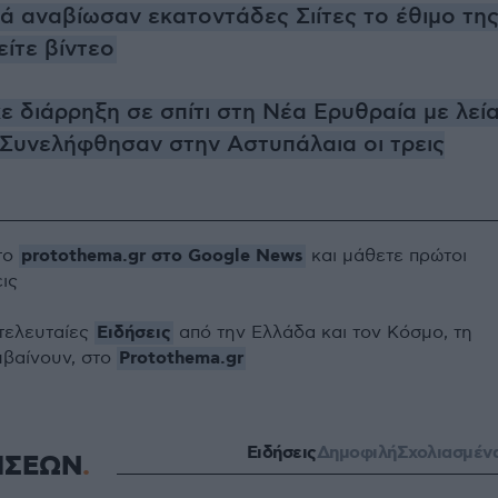
ιά αναβίωσαν εκατοντάδες Σιίτες το έθιμο τη
ίτε βίντεο
ε διάρρηξη σε σπίτι στη Νέα Ερυθραία με λεί
 Συνελήφθησαν στην Αστυπάλαια οι τρεις
protothema.gr στο Google News
το
και μάθετε πρώτοι
εις
Ειδήσεις
 τελευταίες
από την Ελλάδα και τον Κόσμο, τη
Protothema.gr
μβαίνουν, στο
Ειδήσεις
Δημοφιλή
Σχολιασμέν
ΗΣΕΩΝ