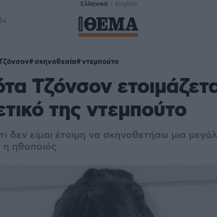
Ελληνικά
English
δα
Τζόνσον
σκηνοθεσία
ντεμπούτο
τα Τζόνσον ετοιμάζετα
τικό της ντεμπούτο
τι δεν είμαι έτοιμη να σκηνοθετήσω μια μεγά
ε η ηθοποιός