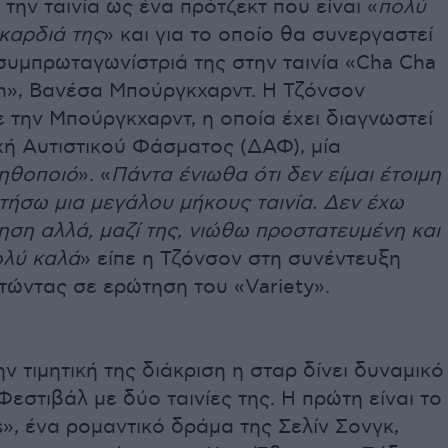
την ταινία ως ένα πρότζεκτ που είναι «
πολύ
καρδιά της
» και για το οποίο θα συνεργαστεί
συμπρωταγωνίστριά της στην ταινία «Cha Cha
h», Βανέσα Μπούργκχαρντ. Η Τζόνσον
 την Μπούργκχαρντ, η οποία έχει διαγνωστεί
χή Αυτιστικού Φάσματος (ΔΑΦ), μία
 ηθοποιό
». «
Πάντα ένιωθα ότι δεν είμαι έτοιμη
τήσω μια μεγάλου μήκους ταινία. Δεν έχω
ση αλλά, μαζί της, νιώθω προστατευμένη και
ολύ καλά
» είπε η Τζόνσον στη συνέντευξη
τώντας σε ερώτηση του «Variety».
ν τιμητική της διάκριση η σταρ δίνει δυναμικό
εστιβάλ με δύο ταινίες της. Η πρώτη είναι το
ts», ένα ρομαντικό δράμα της Σελίν Σονγκ,