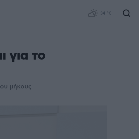
34
°C
ι για το
λου μήκους