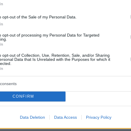
In
ι το βαρόμετρο αλλάζει αυτή τη στιγμή
»,
o opt-out of the Sale of my Personal Data.
 η Τζόνσον τονίζοντας ότι είναι πλέον
In
 μετρηθεί η επιτυχία αποκλειστικά με βάση
ις του box office
». Και πρόσθεσε: «
Είναι τόσο
to opt-out of processing my Personal Data for Targeted
ing.
 η κατάσταση σήμερα. Το Jurassic World
In
ωσε και φυσικά, γνώριζαν ότι θα πήγαινε πολ
o opt-out of Collection, Use, Retention, Sale, and/or Sharing
πήγε εξαιρετικά καλά. Νιώθω τόσο
ersonal Data that Is Unrelated with the Purposes for which it
lected.
ένη που ο κόσμος πηγαίνει στον
In
φο. Ακόμα και το Materialists τα πήγε
consents
α μια τόσο μικρή παραγωγή και αυτό είναι
 συναρπαστικό
».
CONFIRM
, η επιτυχία μετριέται πλέον από το «
αν ο
Data Deletion
Data Access
Privacy Policy
ωσε κάτι
» παρακολουθώντας ένα έργο ή κατά