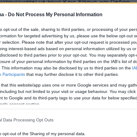
ωταγωνιστεί με τους Κρις Έβανς και Πέδρο
 δεύτερη ταινία είναι το «Splitsville» του
ma -
Do Not Process My Personal Information
ελο Κοβίνο, μια παραγωγή που έκανε αίσθηση
. Σε αυτή την ταινία, η Τζόνσον δεν
to opt-out of the sale, sharing to third parties, or processing of your per
ι μόνο στον ρόλο της ηθοποιού, αλλά έχει
formation for targeted advertising by us, please use the below opt-out s
r selection. Please note that after your opt-out request is processed y
ι την παραγωγή μέσω της εταιρείας της,
eing interest-based ads based on personal information utilized by us or
tures. Έχοντας συμμετοχή σε μια ευρεία γκάμα
disclosed to third parties prior to your opt-out. You may separately opt-
 πρωταγωνίστρια και παραγωγός, μοιράστηκε
losure of your personal information by third parties on the IAB’s list of
. This information may also be disclosed by us to third parties on the
IA
της για το τι αποτελεί επιτυχία στον
Participants
that may further disclose it to other third parties.
άφο σήμερα.
 that this website/app uses one or more Google services and may gath
including but not limited to your visit or usage behaviour. You may click 
hnson Gets Karlovy Vary Award and Love, Calls
 to Google and its third-party tags to use your data for below specifi
ng “Probably the Best Filmmaker of Our Time”
ogle consent section.
.co/HAcFLOsSbx
l Data Processing Opt Outs
ollywood Reporter (@THR)
July 7, 2025
o opt-out of the Sharing of my personal data.