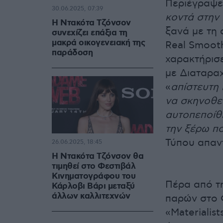
Περιέγραψε 
30.06.2025, 07:39
κοντά στην 
Η Ντακότα Τζόνσον
ξανά με τη 
συνεχίζει επάξια τη
μακρά οικογενειακή της
Real Smoot
παράδοση
χαρακτήρισε
με Διαταρα
«
απίστευτη
να σκηνοθε
αυτοπεποίθη
την ξέρω π
Τύπου απαν
26.06.2025, 18:45
Η Ντακότα Τζόνσον θα
τιμηθεί στο Φεστιβάλ
Κινηματογράφου του
Πέρα από τη
Κάρλοβι Βάρι μεταξύ
άλλων καλλιτεχνών
παρών στο Φ
«Materialis