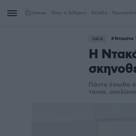
Games
Όλες οι Ειδήσεις
Ελλάδα
Πρωτοσέλι
Ντακότα 
GALA
Η Ντακό
σκηνοθε
Πάντα ένιωθα ό
ταινία, σχολίασ