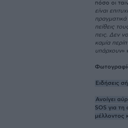
πόσο οι ταιν
είναι επιτυχ
πραγματικά 
πείθεις του
πεις. Δεν ν
καμία περίπ
υπάρχουν
» 
Φωτογραφί
Ειδήσεις σ
Ανοίγει αύρ
SOS για τη
μέλλοντος κ